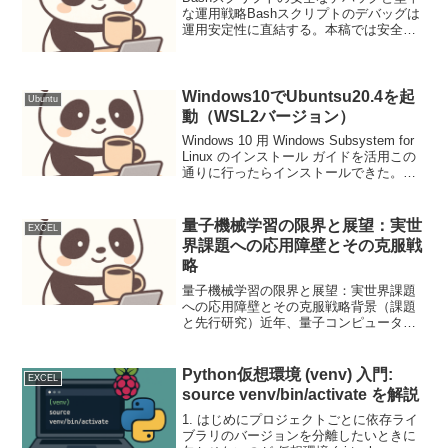
な運用戦略Bashスクリプトのデバッグは
運用安定性に直結する。本稿では安全な
スクリプト開発とsystemdによる堅牢な
運用手法を解説する。要件と前提本稿で
は、Bashスクリプトの堅牢性とデバッグ
容易性...
Windows10でUbuntsu20.4を起
Ubuntu
動（WSL2バージョン）
Windows 10 用 Windows Subsystem for
Linux のインストール ガイドを活用この
通りに行ったらインストールできた。
WindowsTerminalが便利！
量子機械学習の限界と展望：実世
EXCEL
界課題への応用障壁とその克服戦
略
量子機械学習の限界と展望：実世界課題
への応用障壁とその克服戦略背景（課題
と先行研究）近年、量子コンピュータの
発展は目覚ましく、それに伴い量子機械
学習（QML）が新たな計算パラダイムと
して注目されています。Shorのアルゴリ
Python仮想環境 (venv) 入門:
EXCEL
ズムやGrover...
source venv/bin/activate を解説
1. はじめにプロジェクトごとに依存ライ
ブラリのバージョンを分離したいときに