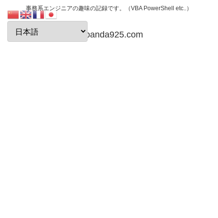
事務系エンジニアの趣味の記録です。（VBA PowerShell etc..）
papanda925.com