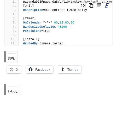
papanda925@papandaSV:/lib/systemd/system$ cat certb
[Unit]
Description
=Run certbot twice daily
[Timer]
OnCalendar
=*-*-* 
00
,
12
:
00
:
00
RandomizedDelaySec
=
43200
Persistent
=true
[Install]
WantedBy
=timers.target
共有:
X
Facebook
Tumblr
いいね: