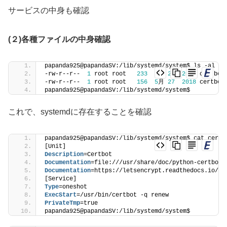
サービスの中身も確認
(２)各種ファイルの中身確認
papanda925@papandaSV:/lib/systemd/system$ ls -al /l
-rw-r--r--  
1
 root root   
233
5
月 
27
2018
 certbot
-rw-r--r--  
1
 root root   
156
5
月 
27
2018
 certbot
papanda925@papandaSV:/lib/systemd/system$
これで、systemdに存在することを確認
papanda925@papandaSV:/lib/systemd/system$ cat certb
[Unit]
Description
=Certbot
Documentation
=file:///usr/share/doc/python-certbot-
Documentation
=https://letsencrypt.readthedocs.io/en
[Service]
Type
=oneshot
ExecStart
=/usr/bin/certbot -q renew
PrivateTmp
=true
papanda925@papandaSV:/lib/systemd/system$