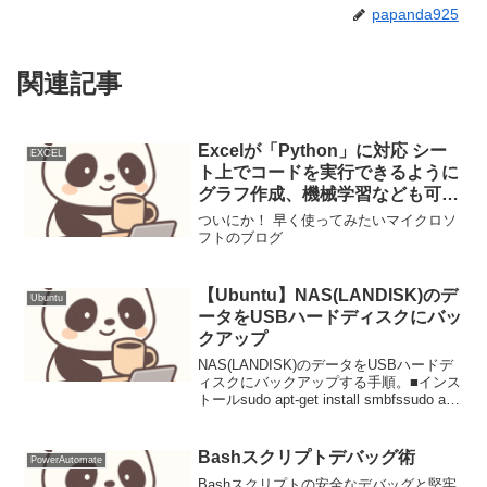
papanda925
関連記事
Excelが「Python」に対応 シー
EXCEL
ト上でコードを実行できるように
グラフ作成、機械学習なども可能
と！
ついにか！ 早く使ってみたいマイクロソ
フトのブログ
【Ubuntu】NAS(LANDISK)のデ
Ubuntu
ータをUSBハードディスクにバッ
クアップ
NAS(LANDISK)のデータをUSBハードデ
ィスクにバックアップする手順。■インス
トールsudo apt-get install smbfssudo apt-
get install winbind※LANDISKのマウント
と名前解決に必...
Bashスクリプトデバッグ術
PowerAutomate
Bashスクリプトの安全なデバッグと堅牢