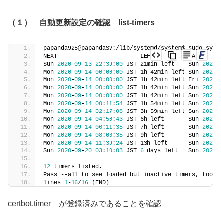
（１） 自動更新設定の確認 list-timers
papanda925@papandaSV:/lib/systemd/system$ sudo syst
NEXT                        LEFT          LAST     
Sun 
2020
-
09
-
13
22
:
39
:
00
 JST 21min left    Sun 
2020
-
Mon 
2020
-
09
-
14
00
:
00
:
00
 JST 1h 42min left Sun 
2020
-
Mon 
2020
-
09
-
14
00
:
00
:
00
 JST 1h 42min left Fri 
2020
-
Mon 
2020
-
09
-
14
00
:
00
:
00
 JST 1h 42min left Sun 
2020
-
Mon 
2020
-
09
-
14
00
:
00
:
00
 JST 1h 42min left Sun 
2020
-
Mon 
2020
-
09
-
14
00
:
11
:
54
 JST 1h 54min left Sun 
2020
-
Mon 
2020
-
09
-
14
02
:
17
:
08
 JST 3h 59min left Sun 
2020
-
Mon 
2020
-
09
-
14
04
:
50
:
43
 JST 6h left       Sun 
2020
-
Mon 
2020
-
09
-
14
06
:
11
:
35
 JST 7h left       Sun 
2020
-
Mon 
2020
-
09
-
14
08
:
06
:
35
 JST 9h left       Sun 
2020
-
Mon 
2020
-
09
-
14
11
:
39
:
24
 JST 13h left      Sun 
2020
-
Sun 
2020
-
09
-
20
03
:
10
:
03
 JST 
6
 days left   Sun 
2020
-
12
 timers listed.
Pass --all to see loaded but inactive timers, too.
lines 
1
-
16
/
16
 (END)
certbot.timer が登録済みであることを確認