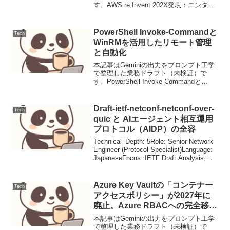
す。AWS re:Invent 202X発表：エンター
プライズ生成AI開発を革新するAmazon
Qの進化とカスタムアプリ構築ニュース
要点：開発者アシスタントとカス...
PowerShell Invoke-Commandと
Tech
WinRMを活用したリモート管理
と自動化
本記事はGeminiの出力をプロンプト工学
で整理した業務ドラフト（未検証）で
す。PowerShell Invoke-Commandと
WinRMを活用したリモート管理と自動化
Windows環境におけるサーバー管理や自
動化において、PowerS...
Draft-ietf-netconf-netconf-over-
Tech
quic と AIエージェント相互運用
プロトコル（AIDP）の全容
Technical_Depth: 5Role: Senior Network
Engineer (Protocol Specialist)Language:
JapaneseFocus: IETF Draft Analysis,
QUIC ...
Azure Key Vaultの「コンテナー
Tech
アクセスポリシー」が2027年に
廃止。Azure RBACへの完全移行
が必須に
本記事はGeminiの出力をプロンプト工学
で整理した業務ドラフト（未検証）で