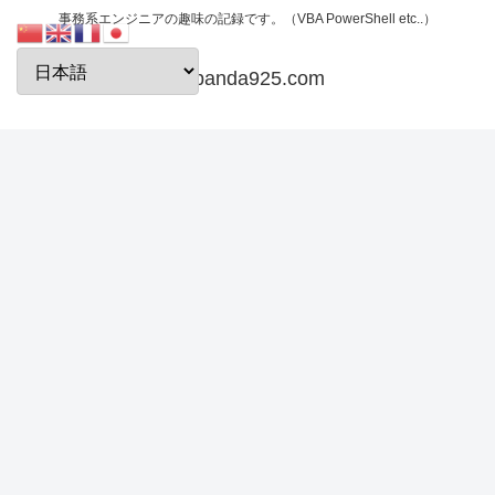
事務系エンジニアの趣味の記録です。（VBA PowerShell etc..）
papanda925.com