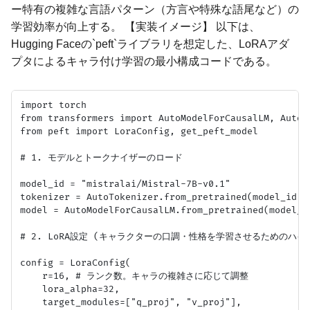
ー特有の複雑な言語パターン（方言や特殊な語尾など）の
学習効率が向上する。 【実装イメージ】 以下は、
Hugging Faceの`peft`ライブラリを想定した、LoRAアダ
プタによるキャラ付け学習の最小構成コードである。
import torch

from transformers import AutoModelForCausalLM, AutoTo
from peft import LoraConfig, get_peft_model

# 1. モデルとトークナイザーのロード

model_id = "mistralai/Mistral-7B-v0.1"

tokenizer = AutoTokenizer.from_pretrained(model_id)

model = AutoModelForCausalLM.from_pretrained(model_i
# 2. LoRA設定 (キャラクターの口調・性格を学習させるためのハイ
config = LoraConfig(

    r=16, # ランク数。キャラの複雑さに応じて調整

    lora_alpha=32,

    target_modules=["q_proj", "v_proj"],
