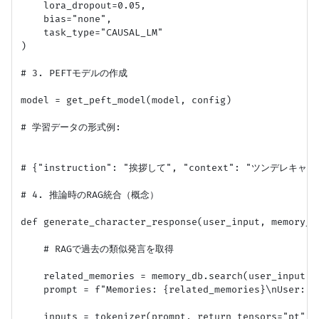
    lora_dropout=0.05,

    bias="none",

    task_type="CAUSAL_LM"

)

# 3. PEFTモデルの作成

model = get_peft_model(model, config)

# 学習データの形式例:

# {"instruction": "挨拶して", "context": "ツンデ
# 4. 推論時のRAG統合（概念）

def generate_character_response(user_input, memory_db
    # RAGで過去の類似発言を取得

    related_memories = memory_db.search(user_input, k
    prompt = f"Memories: {related_memories}\nUser: {u
    inputs = tokenizer(prompt, return_tensors="pt").t