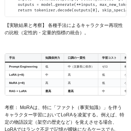
    outputs = model.generate(**inputs, max_new_tokens
【実験結果と考察】 各種手法によるキャラクター再現性
の比較（定性的・定量的指標の統合）。
手法
知識保持力
口調の一貫性
学習コスト
推論
Prompt Engineering
低
中（文脈長に依存）
ゼロ
極小
LoRA (r=8)
中
高
低
小
MoRA (r=8)
高
高
低
小
RAG + LoRA
最高
最高
中
中（
考察： MoRAは、特に「ファクト（事実知識）」を伴う
キャラクター学習においてLoRAを凌駕する。例えば、特
定の物語設定（架空の歴史など）を覚えさせる場合、
LoRAではランク不足で記憶が曖昧になるケースでも、