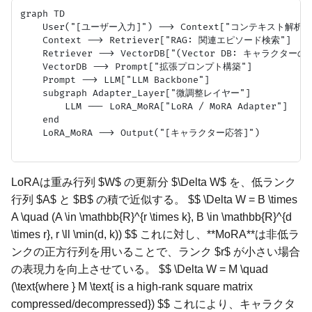
graph TD

    User("[ユーザー入力]") --> Context["コンテキスト解析"]
    Context --> Retriever["RAG: 関連エピソード検索"]

    Retriever --> VectorDB["(Vector DB: キャラクターの
    VectorDB --> Prompt["拡張プロンプト構築"]

    Prompt --> LLM["LLM Backbone"]

    subgraph Adapter_Layer["微調整レイヤー"]

        LLM --- LoRA_MoRA["LoRA / MoRA Adapter"]

    end

    LoRA_MoRA --> Output("[キャラクター応答]")

LoRAは重み行列 $W$ の更新分 $\Delta W$ を、低ランク
行列 $A$ と $B$ の積で近似する。 $$ \Delta W = B \times
A \quad (A \in \mathbb{R}^{r \times k}, B \in \mathbb{R}^{d
\times r}, r \ll \min(d, k)) $$ これに対し、**MoRA**は非低ラ
ンクの正方行列を用いることで、ランク $r$ が小さい場合
の表現力を向上させている。 $$ \Delta W = M \quad
(\text{where } M \text{ is a high-rank square matrix
compressed/decompressed}) $$ これにより、キャラクタ