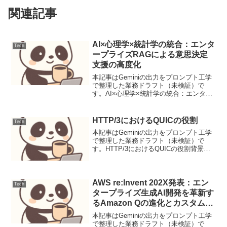
関連記事
AI×心理学×統計学の統合：エンタ
Tech
ープライズRAGによる意思決定
支援の高度化
本記事はGeminiの出力をプロンプト工学
で整理した業務ドラフト（未検証）で
す。AI×心理学×統計学の統合：エンター
プライズRAGによる意思決定支援の高度
化【要点サマリ】エンタープライズ環境
における意思決定の質を向上させるた
HTTP/3におけるQUICの役割
Tech
め、RAG（検索...
本記事はGeminiの出力をプロンプト工学
で整理した業務ドラフト（未検証）で
す。HTTP/3におけるQUICの役割背景
Webトラフィックの増加と多様化に伴
い、従来のHTTP/1.1やHTTP/2（RFC
7540）が抱えるトランスポート層の...
AWS re:Invent 202X発表：エン
Tech
タープライズ生成AI開発を革新す
るAmazon Qの進化とカスタムア
プリ構築
本記事はGeminiの出力をプロンプト工学
で整理した業務ドラフト（未検証）で