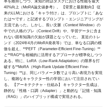
率を維持しつつ、未知の対話タスクにおける性能を最大
40%向上（MoRA論文値参考）。 【背景と最新動向】 従
来のLLMにおける「キャラ付け」は、プロンプトに「あな
たは〜です」と記述するプロンプト・エンジニアリングが
主流であった。しかし、長い文脈（Context Window）の
中での人格のブレ（Context Drift）や、学習データに含ま
れない固有知識の欠如が課題となっていた。 直近のトレ
ンド（2024年4月のMoRA発表等）では、単なる口調の模
倣を超え、**PEFT（Parameter-Efficient Fine-Tuning）**
と**RAG**を相補的に活用するアプローチが標準化しつつ
ある。特に、LoRA（Low-Rank Adaptation）の限界を打
破する**MoRA（High-Rank Update Efficient Fine-
Tuning）**は、同じパラメータ数でより高い表現力を実現
し、複雑なキャラクター性の学習において注目されてい
る。 【アーキテクチャ・仕組み】 キャラクター生成は、
静的な「性格・口調（Adapter）」と動的な「記憶・知識
（RAG）」のハイブリッド構成で実現される。