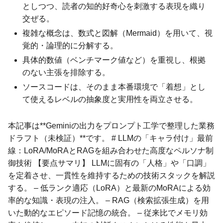
としつつ、読者の知的好奇心を刺激する表現を織り
交ぜる。
複雑な概念は、数式と図解（Mermaid）を用いて、視
覚的・論理的に分解する。
具体的数値（ベンチマーク値など）を重視し、根拠
のない主張を排除する。
ソースコードは、そのまま本番環境で「着想」とし
て使えるレベルの抽象度と実用性を両立させる。
本記事は**Geminiの出力をプロンプト工学で整理した業務
ドラフト（未検証）**です。 # LLMの「キャラ付け」最前
線：LoRA/MoRAとRAGを組み合わせた高度なペルソナ制
御技術 【要点サマリ】 LLMに固有の「人格」や「口調」
を定着させ、一貫性を維持するための技術スタックを解説
する。 – 低ランク適応（LoRA）と最新のMoRAによる効
率的な知識・表現の注入。 – RAG（検索拡張生成）を用
いた動的なエピソード記憶の統合。 – 従来比でメモリ効