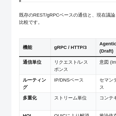
既存のREST/gRPCベースの通信と、現在議論されてい
比較です。
Agenti
機能
gRPC / HTTP/3
(Draft)
通信単位
リクエスト/レス
意図 (Int
ポンス
ルーティン
IP/DNSベース
セマン
グ
ス
多重化
ストリーム単位
コンテ
HOL
QUICにより解消
推論依