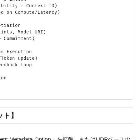
bility + Context ID)

d on Compute/Latency)

tiation

ints, Model URI)

 Commitment)

s Execution

Token update)

edback loop

on

ット】
gent Metadata Option」を拡張、またはUDPベースの