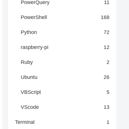
PowerQuery
11
PowerShell
168
Python
72
raspberry-pi
12
Ruby
2
Ubuntu
26
VBScript
5
VScode
13
Terminal
1