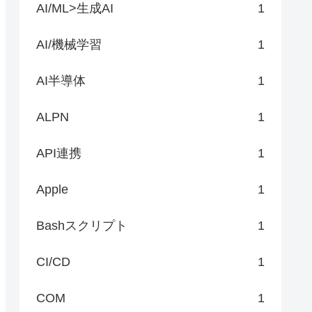
AI/ML>生成AI
1
AI/機械学習
1
AI半導体
1
ALPN
1
API連携
1
Apple
1
Bashスクリプト
1
CI/CD
1
COM
1