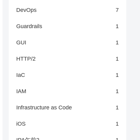
DevOps
7
Guardrails
1
GUI
1
HTTP/2
1
IaC
1
IAM
1
Infrastructure as Code
1
iOS
1
IPA午前2
1