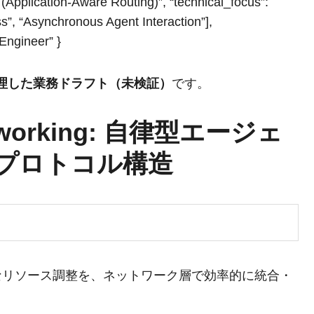
d (Application-Aware Routing)”, “technical_focus”:
s”, “Asynchronous Agent Interaction”],
Engineer” }
整理した業務ドラフト（未検証）
です。
 Networking: 自律型エージェ
プロトコル構造
なリソース調整を、ネットワーク層で効率的に統合・