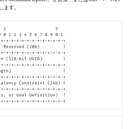
します。
 2                   3

 0 1 2 3 4 5 6 7 8 9 0 1

+-+-+-+-+-+-+-+-+-+-+-+-+

 Reserved (20b)         |

+-+-+-+-+-+-+-+-+-+-+-+-+

r (128-bit UUID)        |

+-+-+-+-+-+-+-+-+-+-+-+-+

gth)                    |

+-+-+-+-+-+-+-+-+-+-+-+-+

atency Constraint (24b) |

+-+-+-+-+-+-+-+-+-+-+-+-+

s, or Goal Definition)  |
