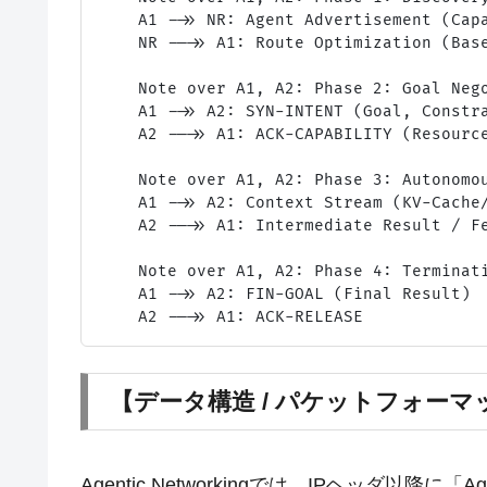
    A1 ->> NR: Agent Advertisement (Capa
    NR -->> A1: Route Optimization (Base
    Note over A1, A2: Phase 2: Goal Nego
    A1 ->> A2: SYN-INTENT (Goal, Constra
    A2 -->> A1: ACK-CAPABILITY (Resource
    Note over A1, A2: Phase 3: Autonomou
    A1 ->> A2: Context Stream (KV-Cache/
    A2 -->> A1: Intermediate Result / Fe
    Note over A1, A2: Phase 4: Terminati
    A1 ->> A2: FIN-GOAL (Final Result)

【データ構造 / パケットフォーマ
Agentic Networkingでは、IPヘッダ以降に「A