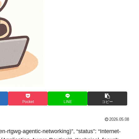
Pocket
LINE
コピー
2026.05.08
en-rtgwg-agentic-networking)”, “status”: “Internet-