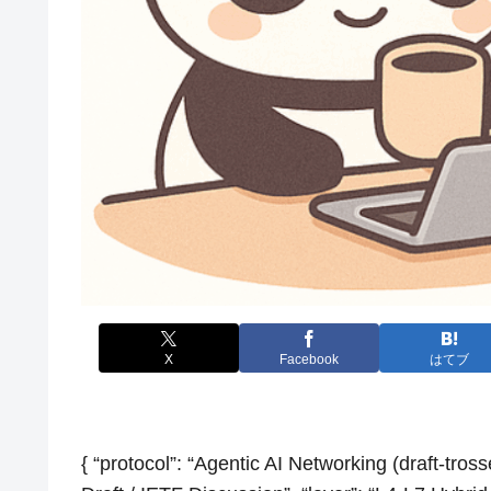
X
Facebook
はてブ
{ “protocol”: “Agentic AI Networking (draft-tross