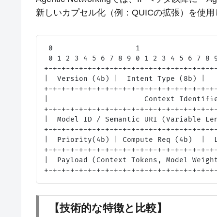
新しいカプセル化（例：QUICの拡張）を使用
 0                   1                  
 0 1 2 3 4 5 6 7 8 9 0 1 2 3 4 5 6 7 8 9
+-+-+-+-+-+-+-+-+-+-+-+-+-+-+-+-+-+-+-+-
|  Version (4b) |  Intent Type (8b) |   
+-+-+-+-+-+-+-+-+-+-+-+-+-+-+-+-+-+-+-+-
|                      Context Identifie
+-+-+-+-+-+-+-+-+-+-+-+-+-+-+-+-+-+-+-+-
|  Model ID / Semantic URI (Variable Len
+-+-+-+-+-+-+-+-+-+-+-+-+-+-+-+-+-+-+-+-
|  Priority(4b) | Compute Req (4b)  |  L
+-+-+-+-+-+-+-+-+-+-+-+-+-+-+-+-+-+-+-+-
|  Payload (Context Tokens, Model Weight
【技術的な特徴と比較】