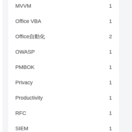
MVVM
1
Office VBA
1
Office自動化
2
OWASP
1
PMBOK
1
Privacy
1
Productivity
1
RFC
1
SIEM
1