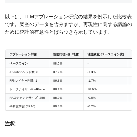
以下は、LLMアブレーション研究の結果を例示した比較表
です。架空のデータを含みますが、再現性に関する議論の
ために統計的有意性とばらつきを示しています。
アブレーション対象
性能指標 (例: 精度)
性能変化 (ベースライン比)
平均
ベースライン
88.5%
–
88.
Attentionヘッド数: 8
87.2%
-1.3%
87.
FFNレイヤー削除: 1
86.8%
-1.7%
86.
トークナイザ: WordPiece
89.1%
+0.6%
89.
RAGチャンクサイズ: 256
88.0%
-0.5%
88.
半精度学習 (FP16)
88.3%
-0.2%
88.
注釈
: