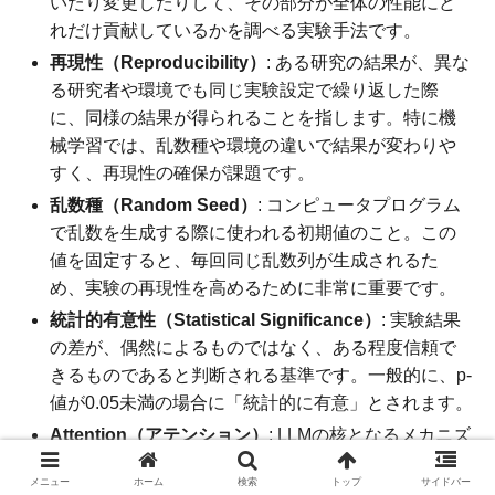
いたり変更したりして、その部分が全体の性能にど
れだけ貢献しているかを調べる実験手法です。
再現性（Reproducibility）
: ある研究の結果が、異な
る研究者や環境でも同じ実験設定で繰り返した際
に、同様の結果が得られることを指します。特に機
械学習では、乱数種や環境の違いで結果が変わりや
すく、再現性の確保が課題です。
乱数種（Random Seed）
: コンピュータプログラム
で乱数を生成する際に使われる初期値のこと。この
値を固定すると、毎回同じ乱数列が生成されるた
め、実験の再現性を高めるために非常に重要です。
統計的有意性（Statistical Significance）
: 実験結果
の差が、偶然によるものではなく、ある程度信頼で
きるものであると判断される基準です。一般的に、p-
値が0.05未満の場合に「統計的に有意」とされます。
Attention（アテンション）
: LLMの核となるメカニズ
ムの一つで、入力テキスト中のどの部分に「注意を
メニュー
ホーム
検索
トップ
サイドバー
向けるべきか」をモデルが学習する仕組みです。こ