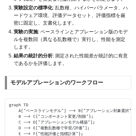
実験設定の標準化
: 乱数種、ハイパーパラメータ、ハ
ードウェア環境、評価データセット、評価指標を厳
密に固定し、文書化します。
実験の実施
: ベースラインとアブレーション版のモデ
ルを複数回（異なる乱数種で）実行し、性能を測定
します。
結果の統計的分析
: 測定された性能差が統計的に有意
であるかを評価します。
モデルアブレーションのワークフロー
graph TD

    A["ベースラインモデル"] --> B{"アブレーション対象選択"};
    B --> C{"コンポーネント変更/削除"};

    C --> D["アブレーションモデル構築"];

    D --> E["複数乱数種で学習/評価"];

    E --> F{"性能評価と指標計算"};
