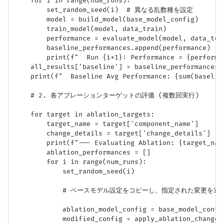
    for i in range(num_runs):

        set_random_seed(i)  # 異なる乱数種を設定

        model = build_model(base_model_config)

        train_model(model, data_train)

        performance = evaluate_model(model, data_test
        baseline_performances.append(performance)

        print(f"  Run {i+1}: Performance = {performan
    all_results['baseline'] = baseline_performances

    print(f"  Baseline Avg Performance: {sum(baselin
    # 2. 各アブレーションターゲットの評価 (複数回実行)

    for target in ablation_targets:

        target_name = target['component_name']

        change_details = target['change_details']

        print(f"--- Evaluating Ablation: {target_name
        ablation_performances = []

        for i in range(num_runs):

            set_random_seed(i)

            # ベースモデル設定をコピーし、指定された変更を適用
            ablation_model_config = base_model_config
            modified_config = apply_ablation_changes