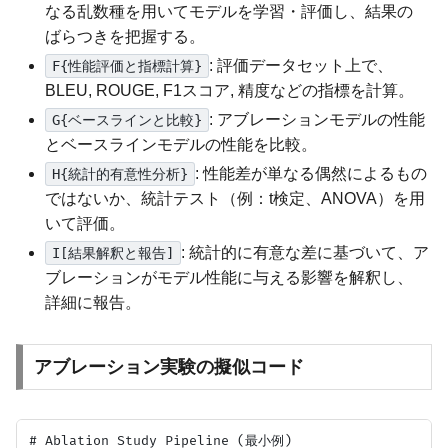
なる乱数種を用いてモデルを学習・評価し、結果の
ばらつきを把握する。
: 評価データセット上で、
F{性能評価と指標計算}
BLEU, ROUGE, F1スコア, 精度などの指標を計算。
: アブレーションモデルの性能
G{ベースラインと比較}
とベースラインモデルの性能を比較。
: 性能差が単なる偶然によるもの
H{統計的有意性分析}
ではないか、統計テスト（例：t検定、ANOVA）を用
いて評価。
: 統計的に有意な差に基づいて、ア
I[結果解釈と報告]
ブレーションがモデル性能に与える影響を解釈し、
詳細に報告。
アブレーション実験の擬似コード
# Ablation Study Pipeline (最小例)
