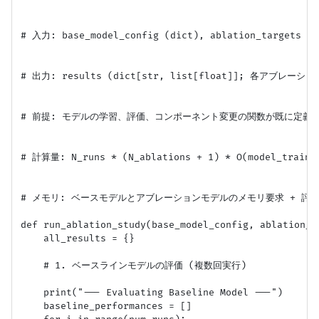
# 入力: base_model_config (dict), ablation_targets (li
# 出力: results (dict[str, list[float]]; 各アブレ
# 前提: モデルの学習、評価、コンポーネント変更の関数が既に定義さ
# 計算量: N_runs * (N_ablations + 1) * O(model_train_e
# メモリ: ベースモデルとアブレーションモデルのメモリ要求 + 評価
def run_ablation_study(base_model_config, ablation_ta
    all_results = {}

    # 1. ベースラインモデルの評価 (複数回実行)

    print("--- Evaluating Baseline Model ---")

    baseline_performances = []
