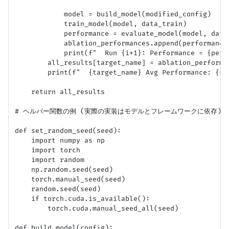
            model = build_model(modified_config)

            train_model(model, data_train)

            performance = evaluate_model(model, data_
            ablation_performances.append(performance)
            print(f"  Run {i+1}: Performance = {perfo
        all_results[target_name] = ablation_performan
        print(f"  {target_name} Avg Performance: {su
    return all_results

# ヘルパー関数の例 (実際の実装はモデルとフレームワークに依存)

def set_random_seed(seed):

    import numpy as np

    import torch

    import random

    np.random.seed(seed)

    torch.manual_seed(seed)

    random.seed(seed)

    if torch.cuda.is_available():

        torch.cuda.manual_seed_all(seed)

def build_model(config):
