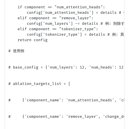
    if component == "num_attention_heads":

        config['num_attention_heads'] = details 
    elif component == "remove_layer":

        config['num_layers'] -= details # 例: 削除
    elif component == "tokenizer_type":

        config['tokenizer_type'] = details # 例: 
    return config

# 使用例

# base_config = {'num_layers': 12, 'num_heads': 12, 
# ablation_targets_list = [

#     {'component_name': 'num_attention_heads', 'chan
#     {'component_name': 'remove_layer', 'change_deta