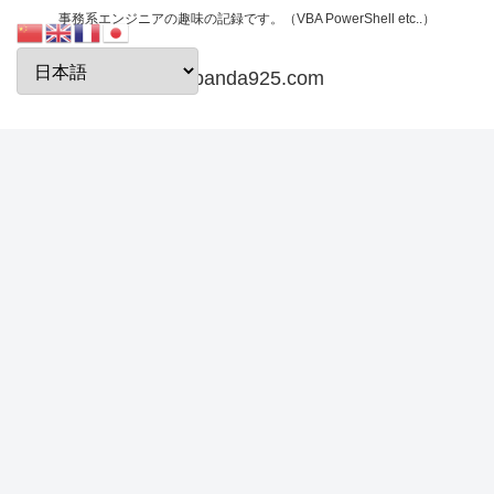
事務系エンジニアの趣味の記録です。（VBA PowerShell etc..）
papanda925.com