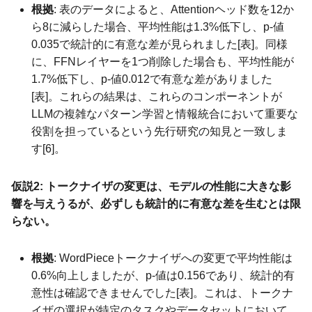
根拠
: 表のデータによると、Attentionヘッド数を12か
ら8に減らした場合、平均性能は1.3%低下し、p-値
0.035で統計的に有意な差が見られました[表]。同様
に、FFNレイヤーを1つ削除した場合も、平均性能が
1.7%低下し、p-値0.012で有意な差がありました
[表]。これらの結果は、これらのコンポーネントが
LLMの複雑なパターン学習と情報統合において重要な
役割を担っているという先行研究の知見と一致しま
す[6]。
仮説2: トークナイザの変更は、モデルの性能に大きな影
響を与えうるが、必ずしも統計的に有意な差を生むとは限
らない。
根拠
: WordPieceトークナイザへの変更で平均性能は
0.6%向上しましたが、p-値は0.156であり、統計的有
意性は確認できませんでした[表]。これは、トークナ
イザの選択が特定のタスクやデータセットにおいて