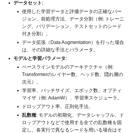
データセット
:
使用した学習データと評価データの正確なバー
ジョン、前処理方法、データ分割（例: トレーニ
ング、バリデーション、テストセットのシード
付き分割）。
データ拡張（Data Augmentation）を行った場合
は、その詳細な手法とパラメータ。
モデルと学習パラメータ
:
ベースラインモデルのアーキテクチャ（例:
Transformerのレイヤー数、ヘッド数、隠れ層の
次元）。
学習率、バッチサイズ、エポック数、オプティ
マイザ（例: AdamW）、学習率スケジューラ。
ドロップアウト率、正則化手法。
乱数種
: モデルの初期化、データシャッフル、ド
ロップアウトなどで使用する全ての乱数種を固
定し、各実行で異なるシードを用いる場合はそ