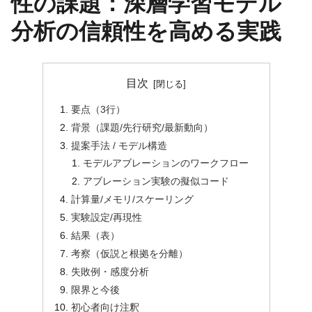
性の課題：深層学習モデル
分析の信頼性を高める実践
目次
要点（3行）
背景（課題/先行研究/最新動向）
提案手法 / モデル構造
モデルアブレーションのワークフロー
アブレーション実験の擬似コード
計算量/メモリ/スケーリング
実験設定/再現性
結果（表）
考察（仮説と根拠を分離）
失敗例・感度分析
限界と今後
初心者向け注釈