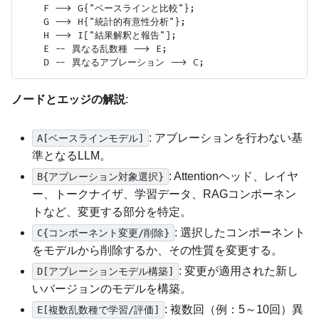
    F --> G{"ベースラインと比較"};

    G --> H{"統計的有意性分析"};

    H --> I["結果解釈と報告"];

    E -- 異なる乱数種 --> E;

ノードとエッジの解説
:
: アブレーションを行わない基
A[ベースラインモデル]
準となるLLM。
: Attentionヘッド、レイヤ
B{アブレーション対象選択}
ー、トークナイザ、学習データ、RAGコンポーネン
トなど、変更する部分を特定。
: 選択したコンポーネント
C{コンポーネント変更/削除}
をモデルから削除するか、その性質を変更する。
: 変更が適用された新し
D[アブレーションモデル構築]
いバージョンのモデルを構築。
: 複数回（例：5～10回）異
E[複数乱数種で学習/評価]