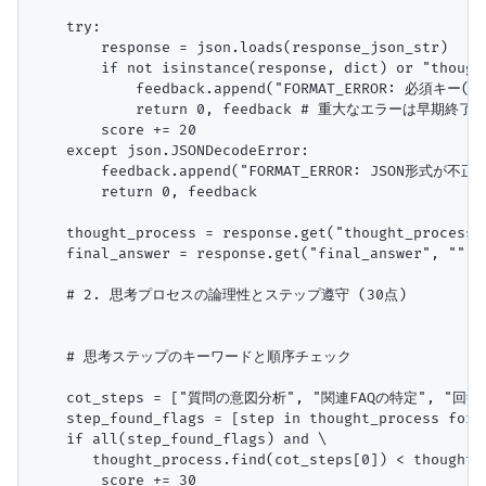
    try:

        response = json.loads(response_json_str)

        if not isinstance(response, dict) or "though
            feedback.append("FORMAT_ERROR: 必須キー(
            return 0, feedback # 重大なエラーは早期終了

        score += 20

    except json.JSONDecodeError:

        feedback.append("FORMAT_ERROR: JSON形式が不正
        return 0, feedback

    thought_process = response.get("thought_process",
    final_answer = response.get("final_answer", "")

    # 2. 思考プロセスの論理性とステップ遵守 (30点)

    # 思考ステップのキーワードと順序チェック

    cot_steps = ["質問の意図分析", "関連FAQの特定", "回
    step_found_flags = [step in thought_process for s
    if all(step_found_flags) and \

       thought_process.find(cot_steps[0]) < thought_
        score += 30
