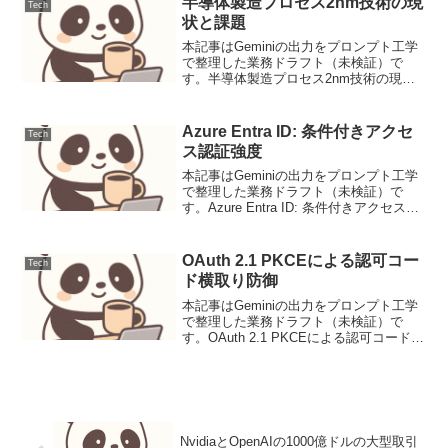
半導体製造プロセス2nm技術の現
Tech
状と課題
本記事はGeminiの出力をプロンプト工学
で整理した業務ドラフト（未検証）で
す。半導体製造プロセス2nm技術の現状
と課題ニュース要点現在、半導体業界は
2nm（ナノメートル）プロセス技術の実
用化に向けて熾烈な開発競争を繰り広げ
Azure Entra ID: 条件付きアクセ
Tech
ています。主要な...
ス認証強度
本記事はGeminiの出力をプロンプト工学
で整理した業務ドラフト（未検証）で
す。Azure Entra ID: 条件付きアクセス認
証強度アーキテクチャ概要Azure Entra ID
(旧称 Azure Active Directory) ...
OAuth 2.1 PKCEによる認可コー
Tech
ド横取り防御
本記事はGeminiの出力をプロンプト工学
で整理した業務ドラフト（未検証）で
す。OAuth 2.1 PKCEによる認可コード横
取り防御OAuth 2.0は広く利用されている
認可フレームワークですが、その実装に
はセキュリティ上の課題が指摘され...
NvidiaとOpenAIの1000億ドルの大型取引