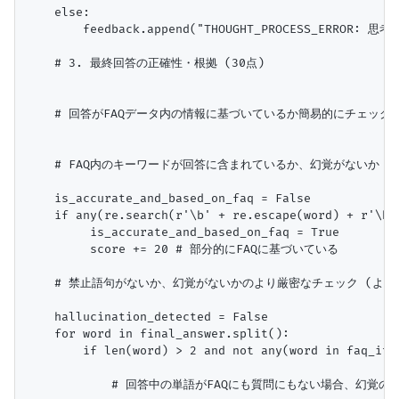
    else:

        feedback.append("THOUGHT_PROCESS_ERR
    # 3. 最終回答の正確性・根拠 (30点)

    # 回答がFAQデータ内の情報に基づいているか簡易的にチェック（
    # FAQ内のキーワードが回答に含まれているか、幻覚がないか

    is_accurate_and_based_on_faq = False

    if any(re.search(r'\b' + re.escape(word) + r'\b'
         is_accurate_and_based_on_faq = True

         score += 20 # 部分的にFAQに基づいている

    # 禁止語句がないか、幻覚がないかのより厳密なチェック (より
    hallucination_detected = False

    for word in final_answer.split():

        if len(word) > 2 and not any(word in faq_ite
            # 回答中の単語がFAQにも質問にもない場合、幻覚