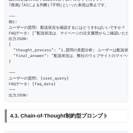
「推測」「AIによる判断」「不明」といった表現は禁止です。

---

例1:

ユーザーの質問: 配送状況を確認するにはどうすればいいですか？

FAQデータ: ["配送状況は、マイページの注文履歴からご確認いただけま
出力JSON:

{

  "thought_process": "1.質問の意図分析: ユーザ
  "final_answer": "配送状況は、弊社のウェブサイトの
}

---

ユーザーの質問: {user_query}

FAQデータ: {faq_data}

---

4.3. Chain-of-Thought制約型プロンプト