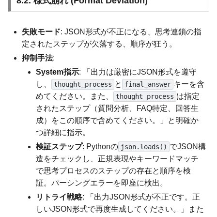
8.2. 様式崩れ (Format Deviation)
失敗モード
: JSON形式が不正になる、思考連鎖の指
定されたステップが欠落する、順序が狂う。
抑制手法
:
System指示
: 「出力は厳密にJSON形式を遵守
し、
と
キーを含
thought_process
final_answer
めてください。また、
は指定
thought_process
されたステップ（質問分析、FAQ特定、回答生
成）をこの順序で含めてください。」と明確か
つ詳細に指示。
検証ステップ
: Pythonの
でJSON構
json.loads()
造をチェックし、正規表現やキーワードマッチ
で思考プロセスのステップの存在と順序を検
証。パーシングエラーを即座に検出。
リトライ戦略
: 「出力JSON形式が不正です。正
しいJSON形式で再度生成してください。」また