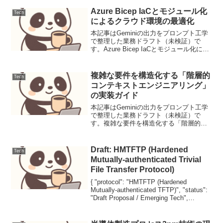
Azure Bicep IaCとモジュール化
Tech
によるクラウド環境の最適化
本記事はGeminiの出力をプロンプト工学
で整理した業務ドラフト（未検証）で
す。Azure Bicep IaCとモジュール化によ
るクラウド環境の最適化Azure Bicepは、
Azureリソースを宣言的にデプロイするた
めのドメイン固有言語（...
複雑な要件を構造化する「階層的
Tech
コンテキストエンジニアリング」
の実装ガイド
本記事はGeminiの出力をプロンプト工学
で整理した業務ドラフト（未検証）で
す。複雑な要件を構造化する「階層的コ
ンテキストエンジニアリング」の実装ガ
イド【ユースケース定義と課題】乱雑な
会議録から「ビジネス要件定義書」を生
Draft: HMTFTP (Hardened
Tech
成する。高密度な情報...
Mutually-authenticated Trivial
File Transfer Protocol)
{ "protocol": "HMTFTP (Hardened
Mutually-authenticated TFTP)", "status":
"Draft Proposal / Emerging Tech",
"keywords": ,...