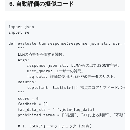
6. 自動評価の擬似コード
import json

import re

def evaluate_llm_response(response_json_str: str, us
    """

    LLMの応答を評価する関数。

    Args:

        response_json_str: LLMからの出力JSON文字列。

        user_query: ユーザーの質問。

        faq_data: 評価に使用されたFAQデータのリスト。

    Returns:

        tuple[int, list[str]]: 採点スコアとフィードバ
    """

    score = 0

    feedback = []

    faq_data_str = " ".join(faq_data)

    prohibited_terms = ["推測", "AIによる判断", "不明
    # 1. JSONフォーマットチェック (20点)
