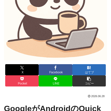
X
Facebook
はてブ
Pocket
LINE
コピー
2026.06.28
GoogleがAndroidのQuick