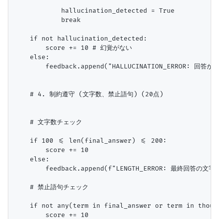
            hallucination_detected = True

            break

    if not hallucination_detected:

        score += 10 # 幻覚がない

    else:

        feedback.append("HALLUCINATION_ERROR
    # 4. 制約遵守 (文字数、禁止語句) (20点)

    # 文字数チェック

    if 100 <= len(final_answer) <= 200:

        score += 10

    else:

        feedback.append(f"LENGTH_ERROR: 最終回答の文字
    # 禁止語句チェック

    if not any(term in final_answer or term in thoug
        score += 10
