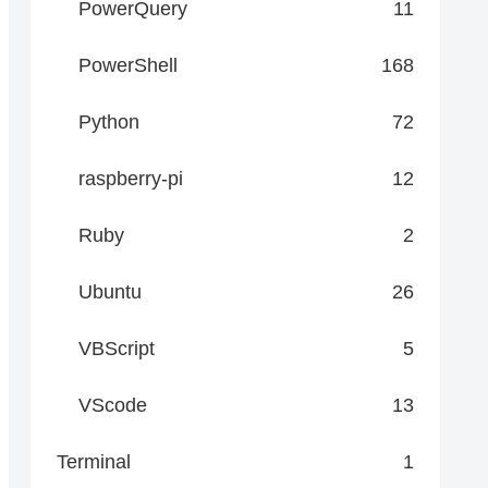
PowerQuery
11
PowerShell
168
Python
72
raspberry-pi
12
Ruby
2
Ubuntu
26
VBScript
5
VScode
13
Terminal
1