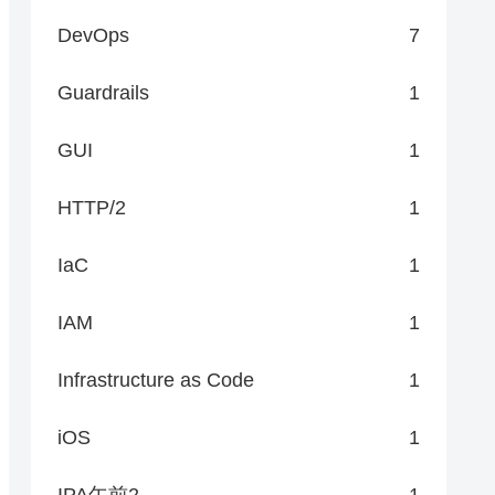
DevOps
7
Guardrails
1
GUI
1
HTTP/2
1
IaC
1
を特定し、プロジェクトの最短完了期間を導出する手法である。本記事では
IAM
1
イアグラムを使った計算手順を図解。 #IPA #クリティカルパス #プロ
Infrastructure as Code
1
iOS
1
IPA午前2
1