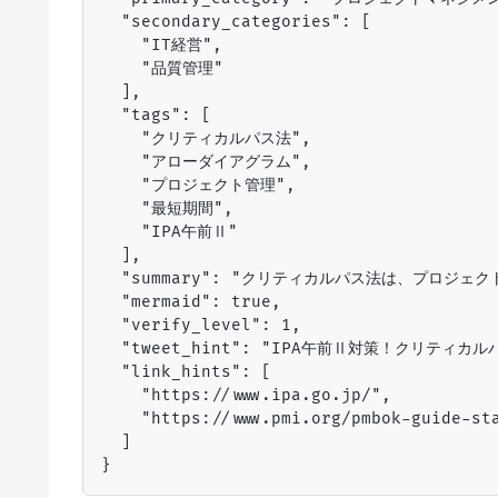
  "secondary_categories": [

    "IT経営",

    "品質管理"

  ],

  "tags": [

    "クリティカルパス法",

    "アローダイアグラム",

    "プロジェクト管理",

    "最短期間",

    "IPA午前Ⅱ"

  ],

  "summary": "クリティカルパス法は、プ
  "mermaid": true,

  "verify_level": 1,

  "tweet_hint": "IPA午前Ⅱ対策！クリ
  "link_hints": [

    "https://www.ipa.go.jp/",

    "https://www.pmi.org/pmbok-guide-sta
  ]
