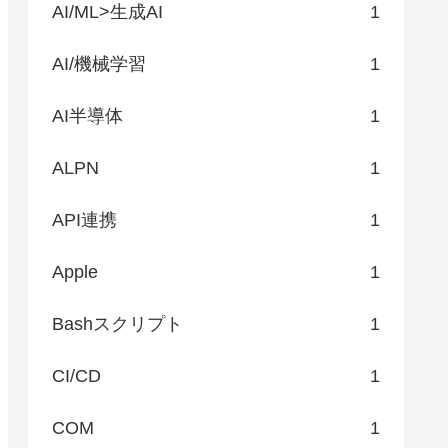
AI/ML>生成AI
1
AI/機械学習
1
AI半導体
1
ALPN
1
API連携
1
Apple
1
Bashスクリプト
1
CI/CD
1
COM
1