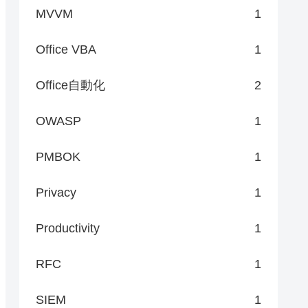
MVVM
1
Office VBA
1
Office自動化
2
OWASP
1
PMBOK
1
Privacy
1
Productivity
1
RFC
1
SIEM
1