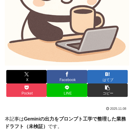
X
Facebook
はてブ
Pocket
LINE
コピー
2025.11.08
本記事は
Geminiの出力をプロンプト工学で整理した業務
ドラフト（未検証）
です。