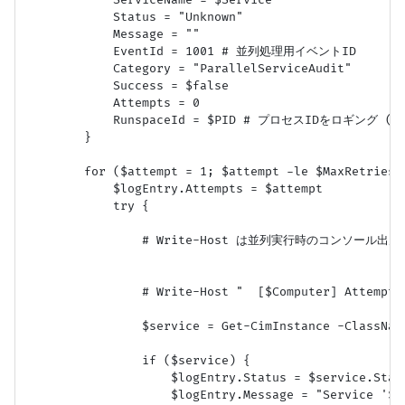
            ServiceName = $Service

            Status = "Unknown"

            Message = ""

            EventId = 1001 # 並列処理用イベントID

            Category = "ParallelServiceAudit"

            Success = $false

            Attempts = 0

            RunspaceId = $PID # プロセスIDをロギング (R
        }

        for ($attempt = 1; $attempt -le $MaxRetries; 
            $logEntry.Attempts = $attempt

            try {

                # Write-Host は並列実行時のコンソ
                # Write-Host "  [$Computer] Attempt 
                $service = Get-CimInstance -ClassNam
                if ($service) {

                    $logEntry.Status = $service.State
                    $logEntry.Message = "Service '$S