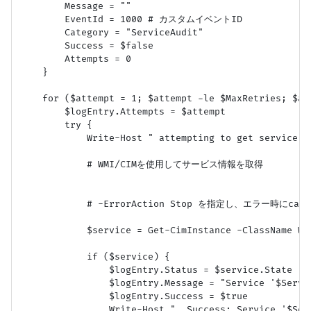
        Message = ""

        EventId = 1000 # カスタムイベントID

        Category = "ServiceAudit"

        Success = $false

        Attempts = 0

    }

    for ($attempt = 1; $attempt -le $MaxRetries; $att
        $logEntry.Attempts = $attempt

        try {

            Write-Host " attempting to get service '
            # WMI/CIMを使用してサービス情報を取得

            # -ErrorAction Stop を指定し、エラー時にc
            $service = Get-CimInstance -ClassName Wi
            if ($service) {

                $logEntry.Status = $service.State

                $logEntry.Message = "Service '$Servi
                $logEntry.Success = $true

                Write-Host "  Success: Service '$Ser