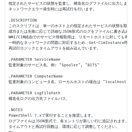
指定されたサービスの状態を監査し、構造化ログファイルに出力します。
ネットワークエラー発生時には再試行を行います。

.DESCRIPTION

このスクリプトは、単一のホスト上の指定されたサービスの状態を取得し
成功または失敗に応じて詳細なJSON形式のログをファイルに書き込みま
WMI/CIM経由でのサービス情報取得は、リモートホストに対しても有効
一時的なネットワークの問題に対応するため、Get-CimInstance呼び
再試行ロジックとタイムアウトを組み込んでいます。

.PARAMETER ServiceName

監査対象のサービス名。例: "Spooler", "BITS"

.PARAMETER ComputerName

監査対象のコンピュータ名。ローカルホストの場合は "localhost" 
.PARAMETER LogFilePath

構造化ログの出力先ファイルパス。

.NOTES

PowerShell 7.xで実行することを推奨します。

ログファイルはJSON形式で、各エントリが新しい行に追記されます。

タイムアウトと再試行回数は、環境に応じて調整してください。
