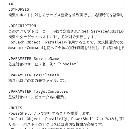
<#

.SYNOPSIS

複数のホストに対してサービス監査を並列実行し、処理時間を計測します
.DESCRIPTION

このスクリプトは、コード例1で定義されたGet-ServiceAuditLog関
複数のターゲットホストに対して並列で実行します。

ForEach-Object -Parallelを使用することで、大規模環境で
Measure-Commandを使って全体の実行時間を計測し、性能評価を行い
.PARAMETER ServiceName

監査対象のサービス名。例: "Spooler"

.PARAMETER LogFilePath

構造化ログの出力先ファイルパス。

.PARAMETER TargetComputers

監査対象のコンピュータ名の配列。

.NOTES

PowerShell 7.xで実行することを推奨します。

ForEach-Object -Parallelは、PowerShell 7.xでのみ利用可
リモートホストへのアクセスには適切な権限が必要です。
