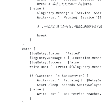
                break # 成功したためループを抜ける

            } else {

                $logEntry.Message = "Service '$Servi
                Write-Host "  Warning: Service '$Serv
                # サービスが見つからない場合は再試行せず終了

                break

            }

        }

        catch {

            $logEntry.Status = "Failed"

            $logEntry.Message = $_.Exception.Message

            $logEntry.Success = $false

            Write-Host "  Error: $($logEntry.Message)
            if ($attempt -lt $MaxRetries) {

                Write-Host "  Retrying in $RetryDela
                Start-Sleep -Seconds $RetryDelaySecon
            } else {

                Write-Host "  Max retries reached. F
            }

        }
