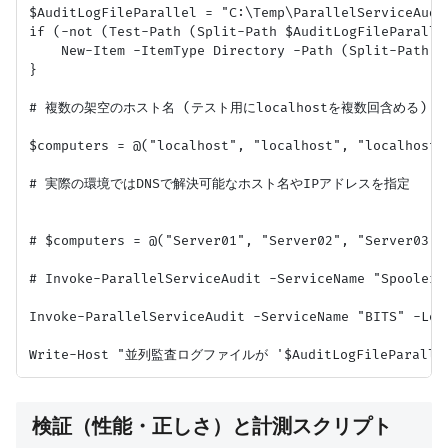
$AuditLogFileParallel = "C:\Temp\ParallelServiceAudi
if (-not (Test-Path (Split-Path $AuditLogFileParallel
    New-Item -ItemType Directory -Path (Split-Path $
}

# 複数の架空のホスト名 (テスト用にlocalhostを複数回含める)

$computers = @("localhost", "localhost", "localhost",
# 実際の環境ではDNSで解決可能なホスト名やIPアドレスを指定

# $computers = @("Server01", "Server02", "Server03", 
# Invoke-ParallelServiceAudit -ServiceName "Spooler"
Invoke-ParallelServiceAudit -ServiceName "BITS" -Log
検証（性能・正しさ）と計測スクリプト