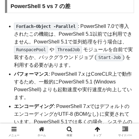
PowerShell 5 vs 7 の差
: PowerShell 7.0で導入
ForEach-Object -Parallel
されたこの機能は、PowerShell 5.1以前では利用でき
ません。PowerShell 5.1で並列処理を行う場合は、
や
モジュールを自前で実
RunspacePool
ThreadJob
装するか、バックグラウンドジョブ (
) を
Start-Job
利用する必要があります。
パフォーマンス
: PowerShell 7.x はCoreCLR上で動作
するため、一般的にPowerShell 5.1 (Windows
PowerShell) よりも起動速度や実行速度が向上してい
ます。
エンコーディング
: PowerShell 7.xではデフォルトの
エンコーディングがUTF-8 (BOMなし) に変更されて
います。PowerShell 5.1では多くの場合、システムの
既定のエンコーディング（日本語環境ではShift-JIS）
メニュー
ホーム
検索
トップ
サイドバー
が使われます。これにより、特にログファイルや外