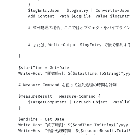
        }

        $logEntryJson = $logEntry | ConvertTo-Json -D
        Add-Content -Path $LogFile -Value $logEntryJs
        # 並列処理の場合、ここではオブジェクトをパイプライン
        # または、Write-Output $logEntry で後で集約する
    }

    $startTime = Get-Date

    Write-Host "開始時刻: $($startTime.ToString("yyyy-M
    # Measure-Command を使って並列処理の時間を計測

    $measureResult = Measure-Command {

        $TargetComputers | ForEach-Object -Parallel 
    }

    $endTime = Get-Date

    Write-Host "終了時刻: $($endTime.ToString("yyyy-MM-
    Write-Host "合計処理時間: $($measureResult.TotalSec