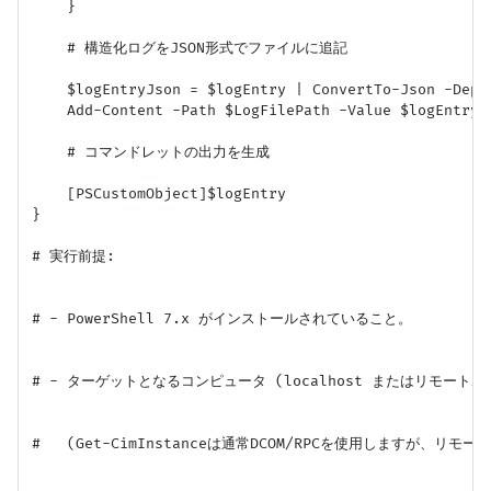
    }

    # 構造化ログをJSON形式でファイルに追記

    $logEntryJson = $logEntry | ConvertTo-Json -Depth
    Add-Content -Path $LogFilePath -Value $logEntryJs
    # コマンドレットの出力を生成

    [PSCustomObject]$logEntry

}

# 実行前提:

# - PowerShell 7.x がインストールされていること。

# - ターゲットとなるコンピュータ (localhost またはリモートホスト)
#   (Get-CimInstanceは通常DCOM/RPCを使用しますが、リ