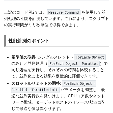
上記のコード例2では、
を使用して並
Measure-Command
列処理の性能を計測しています。これにより、スクリプト
の実行時間がミリ秒単位で取得できます。
性能計測のポイント
基準値の取得
: シングルスレッド（
ForEach-Object
のみ）と並列処理（
）で
ForEach-Object -Parallel
同じ処理を実行し、それぞれの時間を比較すること
で、並列化による効果を定量的に評価できます。
スロットルリミットの調整
:
ForEach-Object -
パラメータを調整し、最
Parallel -ThrottleLimit
適な並列実行数を見つけます。CPUコア数やネット
ワーク帯域、ターゲットホストのリソース状況に応
じて最適な値は異なります。