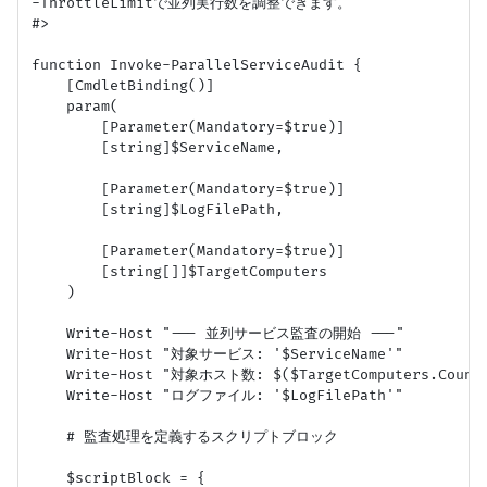
-ThrottleLimitで並列実行数を調整できます。

#>

function Invoke-ParallelServiceAudit {

    [CmdletBinding()]

    param(

        [Parameter(Mandatory=$true)]

        [string]$ServiceName,

        [Parameter(Mandatory=$true)]

        [string]$LogFilePath,

        [Parameter(Mandatory=$true)]

        [string[]]$TargetComputers

    )

    Write-Host "--- 並列サービス監査の開始 ---"

    Write-Host "対象サービス: '$ServiceName'"

    Write-Host "対象ホスト数: $($TargetComputers.Count)
    Write-Host "ログファイル: '$LogFilePath'"

    # 監査処理を定義するスクリプトブロック

    $scriptBlock = {
