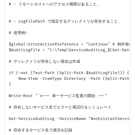
# - リモートホストへのアクセス権限があること。

# - LogFilePath で指定するディレクトリが存在すること。

# 使用例:

$global:ErrorActionPreference = "Continue" #
$AuditLogFile = "C:\Temp\ServiceAuditLog_$(Get-Date -
# ディレクトリが存在しない場合は作成

if (-not (Test-Path (Split-Path $AuditLogFile))) {

    New-Item -ItemType Directory -Path (Split-Path $A
}

Write-Host "`n--- 単一サービス監査の開始 ---"

# 存在しないサービス名でエラーと再試行をシミュレート

Get-ServiceAuditLog -ServiceName "NonExistentService
# 存在するサービス名で成功を記録
