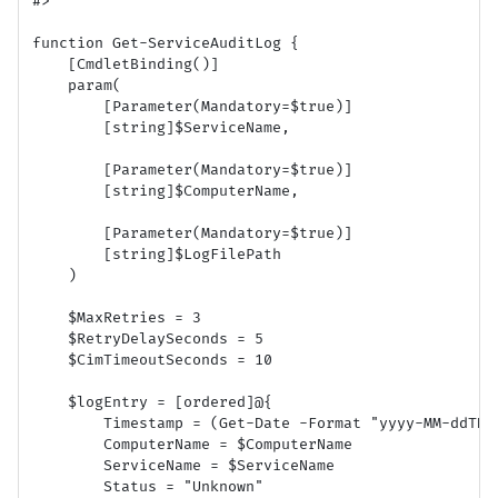
#>

function Get-ServiceAuditLog {

    [CmdletBinding()]

    param(

        [Parameter(Mandatory=$true)]

        [string]$ServiceName,

        [Parameter(Mandatory=$true)]

        [string]$ComputerName,

        [Parameter(Mandatory=$true)]

        [string]$LogFilePath

    )

    $MaxRetries = 3

    $RetryDelaySeconds = 5

    $CimTimeoutSeconds = 10

    $logEntry = [ordered]@{

        Timestamp = (Get-Date -Format "yyyy-MM-ddTHH:
        ComputerName = $ComputerName

        ServiceName = $ServiceName

        Status = "Unknown"
