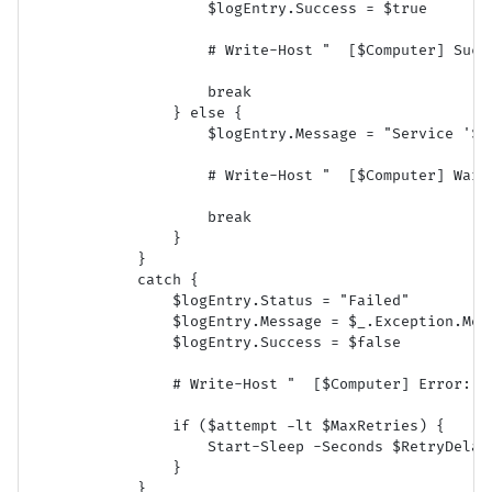
                    $logEntry.Success = $true

                    # Write-Host "  [$Computer] Succ
                    break

                } else {

                    $logEntry.Message = "Service '$S
                    # Write-Host "  [$Computer] Warn
                    break

                }

            }

            catch {

                $logEntry.Status = "Failed"

                $logEntry.Message = $_.Exception.Mess
                $logEntry.Success = $false

                # Write-Host "  [$Computer] Error: $
                if ($attempt -lt $MaxRetries) {

                    Start-Sleep -Seconds $RetryDelayS
                }

            }
