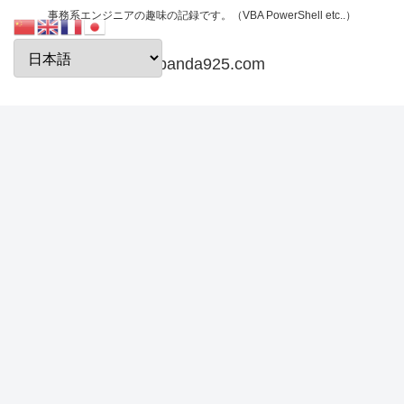
事務系エンジニアの趣味の記録です。（VBA PowerShell etc..）
papanda925.com