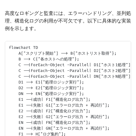
高度なロギングと監査には、エラーハンドリング、並列処
理、構造化ログの利用が不可欠です。以下に具体的な実装
例を示します。
flowchart TD

    A["スクリプト開始"] --> B{"ホストリスト取得"};

    B --> C{"各ホストへの処理"};

    C --|ForEach-Object -Parallel| D1["ホスト1処理"];

    C --|ForEach-Object -Parallel| D2["ホスト2処理"];

    C --|ForEach-Object -Parallel| DN["ホストN処理"];

    D1 --> E1{"処理ロジック実行"};

    D2 --> E2{"処理ロジック実行"};

    DN --> EN{"処理ロジック実行"};

    E1 --|成功| F1["構造化ログ出力"];

    E1 --|失敗| G1["エラーログ出力 + 再試行"];

    E2 --|成功| F2["構造化ログ出力"];

    E2 --|失敗| G2["エラーログ出力 + 再試行"];

    EN --|成功| FN["構造化ログ出力"];

    EN --|失敗| GN["エラーログ出力 + 再試行"];

    F1 --> H["ログ集約"];
