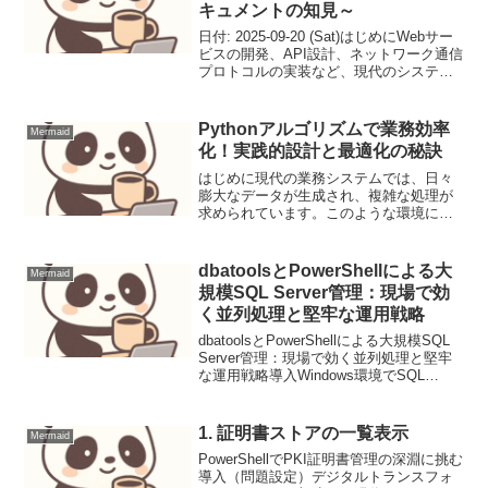
キュメントの知見～
日付: 2025-09-20 (Sat)はじめにWebサー
ビスの開発、API設計、ネットワーク通信
プロトコルの実装など、現代のシステム
開発において「標準」への理解は不可欠
です。その標準を定義する最も重要なド
キュメントの一つが「RFC (Re...
Pythonアルゴリズムで業務効率
Mermaid
化！実践的設計と最適化の秘訣
はじめに現代の業務システムでは、日々
膨大なデータが生成され、複雑な処理が
求められています。このような環境にお
いて、単に機能を満たすだけでなく、高
速かつ効率的に動作するシステムを構築
するためには、アルゴリズムの知識が不
dbatoolsとPowerShellによる大
Mermaid
可欠です。Pythonは...
規模SQL Server管理：現場で効
く並列処理と堅牢な運用戦略
dbatoolsとPowerShellによる大規模SQL
Server管理：現場で効く並列処理と堅牢
な運用戦略導入Windows環境でSQL
Serverを運用するプロのエンジニアにと
って、多数のインスタンスを効率的かつ
確実に管理することは...
1. 証明書ストアの一覧表示
Mermaid
PowerShellでPKI証明書管理の深淵に挑む
導入（問題設定）デジタルトランスフォ