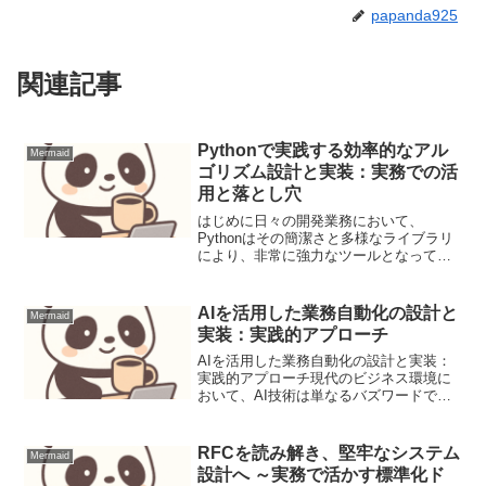
papanda925
関連記事
Pythonで実践する効率的なアル
Mermaid
ゴリズム設計と実装：実務での活
用と落とし穴
はじめに日々の開発業務において、
Pythonはその簡潔さと多様なライブラリ
により、非常に強力なツールとなってい
ます。しかし、単にコードを書くだけで
なく、その裏側で動作するアルゴリズム
とデータ構造を意識することは、システ
AIを活用した業務自動化の設計と
Mermaid
ムのパフォーマンス、ス...
実装：実践的アプローチ
AIを活用した業務自動化の設計と実装：
実践的アプローチ現代のビジネス環境に
おいて、AI技術は単なるバズワードでは
なく、具体的な業務効率化と価値創出を
実現するための強力なツールとなってい
ます。しかし、多くの企業がAI導入に際
RFCを読み解き、堅牢なシステム
Mermaid
して「どこから手を...
設計へ ～実務で活かす標準化ド