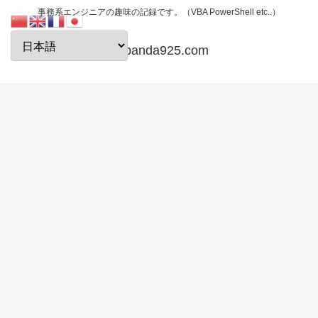
事務系エンジニアの趣味の記録です。（VBA PowerShell etc..）
papanda925.com