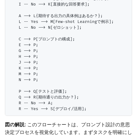
    I -- No --> K[直接的な回答要求];

    A --> L{期待する出力の具体例はあるか？};

    L -- Yes --> M[Few-shot Learningで例示];

    L -- No --> N[ゼロショット];

    C --> P[プロンプトの構成];

    E --> P;

    G --> P;

    H --> P;

    J --> P;

    K --> P;

    M --> P;

    N --> P;

    P --> Q[テストと評価];

    Q --> R{期待通りの出力か？};

    R -- No --> A;

図の解説:
このフローチャートは、プロンプト設計の意思
決定プロセスを視覚化しています。まずタスクを明確にし