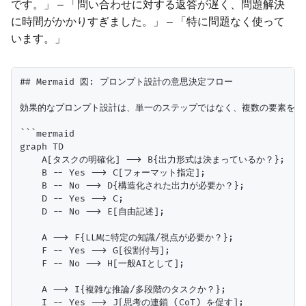
です。」 – 「問い合わせに対する返答が遅く、問題解決
に時間がかかりすぎました。」 – 「特に問題なく使って
います。」
## Mermaid 図: プロンプト設計の意思決定フロー

効果的なプロンプト設計は、単一のステップではなく、複数の要素を考慮
```mermaid

graph TD

    A[タスクの明確化] --> B{出力形式は決まっているか？};

    B -- Yes --> C[フォーマット指定];

    B -- No --> D{構造化された出力が必要か？};

    D -- Yes --> C;

    D -- No --> E[自由記述];

    A --> F{LLMに特定の知識/視点が必要か？};

    F -- Yes --> G[役割付与];

    F -- No --> H[一般AIとして];

    A --> I{複雑な推論/多段階のタスクか？};

    I -- Yes --> J[思考の連鎖 (CoT) を促す];
