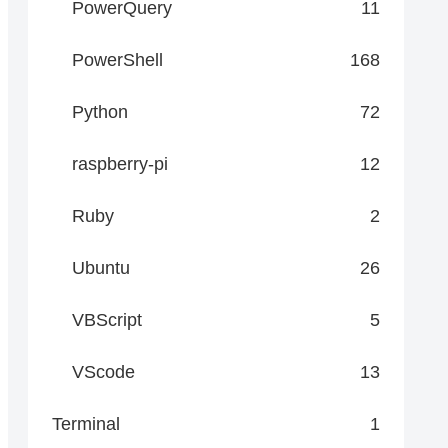
PowerQuery
11
PowerShell
168
Python
72
raspberry-pi
12
Ruby
2
Ubuntu
26
VBScript
5
VScode
13
Terminal
1