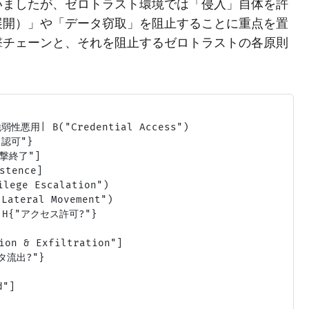
いましたが、ゼロトラスト環境では「侵入」自体を許
展開）」や「データ窃取」を阻止することに重点を置
撃チェーンと、それを阻止するゼロトラストの各原則
弱性悪用| B("Credential Access")

認可"}

撃終了"]

tence]

ge Escalation")

eral Movement")

H{"アクセス許可?"}

n & Exfiltration"]

タ流出?"}

"]
