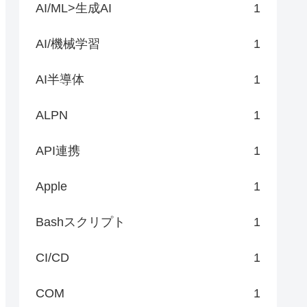
AI/ML>生成AI
1
AI/機械学習
1
AI半導体
1
ALPN
1
API連携
1
Apple
1
Bashスクリプト
1
CI/CD
1
COM
1