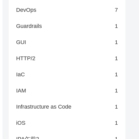
DevOps
7
Guardrails
1
GUI
1
HTTP/2
1
IaC
1
IAM
1
Infrastructure as Code
1
iOS
1
IPA午前2
1