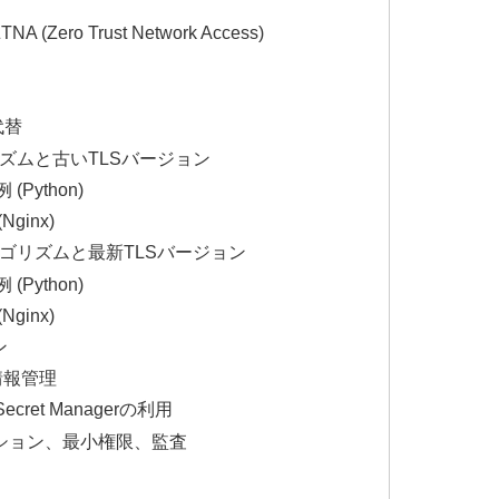
ro Trust Network Access)
代替
リズムと古いTLSバージョン
ython)
ginx)
ルゴリズムと最新TLSバージョン
ython)
ginx)
ン
情報管理
ret Managerの利用
ション、最小権限、監査