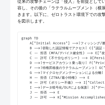
従来の攻撃チェーンは「侵入」を前提として
容し、その後の「ラテラルムーブメント（横
きます。以下に、ゼロトラスト環境下での攻
を図示します。
graph TD

    A["Initial Access"] -->|フィッシング/脆
    B -->|窃取した認証情報でアクセス| C{"認証・
    C -- 拒否 (MFA/デバイス健全性) --> E["攻
    C -- 許可 (不十分なポリシー) --> D[Persis
    D -->|サービスアカウント乗っ取り| F("Privile
    F -->|特権昇格後のラテラルムーブメント| G("Lat
    G -->|マイクロセグメンテーションによる分離| 
    H -- 拒否 (ZTNA/最小特権) --> E

    H -- 許可 (ポリシー不備) --> I["Collectio
    I -->|データ暗号化/DLPによる保護| J{"デー
    J -- 拒否 --> E

    J -- 許可 --> K["Mission Accomplished