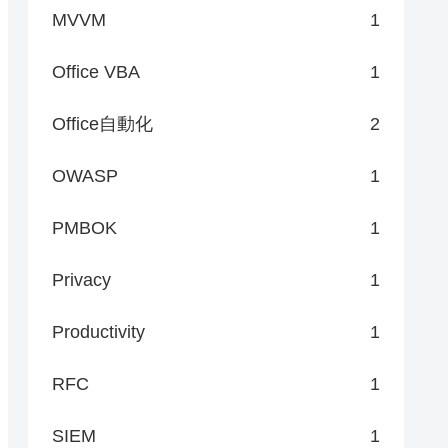
MVVM
1
Office VBA
1
Office自動化
2
OWASP
1
PMBOK
1
Privacy
1
Productivity
1
RFC
1
SIEM
1