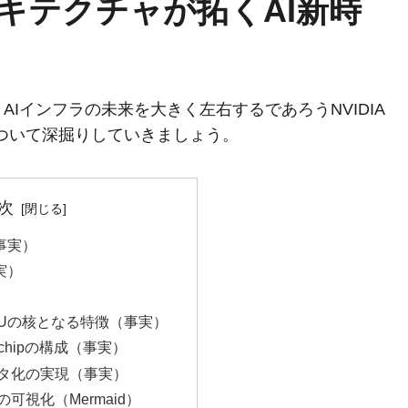
llアーキテクチャが拓くAI新時
Iインフラの未来を大きく左右するであろうNVIDIA
」について深掘りしていきましょう。
次
事実）
実）
l GPUの核となる特徴（事実）
erchipの構成（事実）
タ化の実現（事実）
可視化（Mermaid）