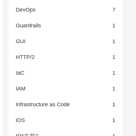
DevOps
7
Guardrails
1
GUI
1
HTTP/2
1
IaC
1
IAM
1
Infrastructure as Code
1
iOS
1
IPA午前2
1