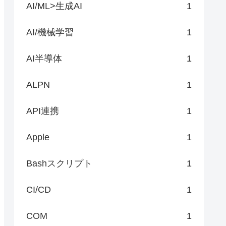
AI/ML>生成AI
1
AI/機械学習
1
AI半導体
1
ALPN
1
API連携
1
Apple
1
Bashスクリプト
1
CI/CD
1
COM
1