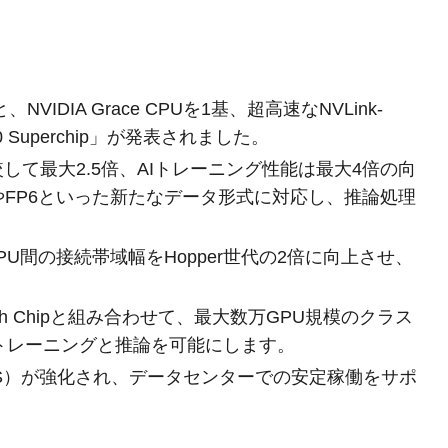
2基と、NVIDIA Grace CPUを1基、超高速なNVLink-
00 Superchip」が発表されました。
と比較して最大2.5倍、AIトレーニング性能は最大4倍の向
やFP6といった新たなデータ形式に対応し、推論処理
、GPU間の接続帯域幅をHopper世代の2倍に向上させ、
witch Chipと組み合わせて、最大数万GPU規模のクラス
トレーニングと推論を可能にします。
AS）が強化され、データセンターでの安定稼働をサポ