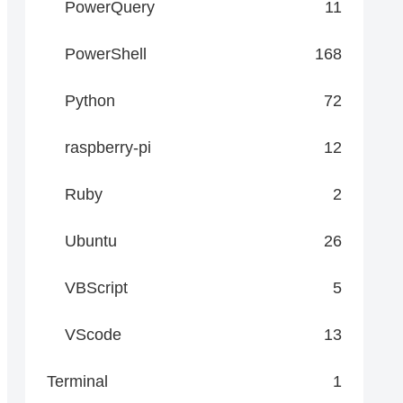
PowerQuery
11
PowerShell
168
Python
72
raspberry-pi
12
Ruby
2
Ubuntu
26
VBScript
5
VScode
13
Terminal
1