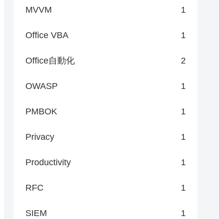
MVVM
1
Office VBA
1
Office自動化
2
OWASP
1
PMBOK
1
Privacy
1
Productivity
1
RFC
1
SIEM
1