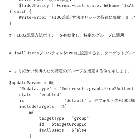
    $fido2Policy | Format-List state, @{Name='IsAllU
} catch {

    Write-Error "FIDO2認証方法ポリシーの取得に失敗しました: $($
}

# FIDO2認証方法ポリシーを有効化し、特定のグループに適用

# isAllUsersプロパティを$trueに設定すると、ターゲットグルー
# より細かい制御のため特定のグループを指定する例を示します。

$updateParams = @{

    "@odata.type" = "#microsoft.graph.fido2Authentica
    state = "enabled"

    is              = "default" # デフォルトのFIDO2構
    includeTargets = @(

        @{

            targetType = "group"

            id = $targetGroupId

            isAllUsers = $false

        }
