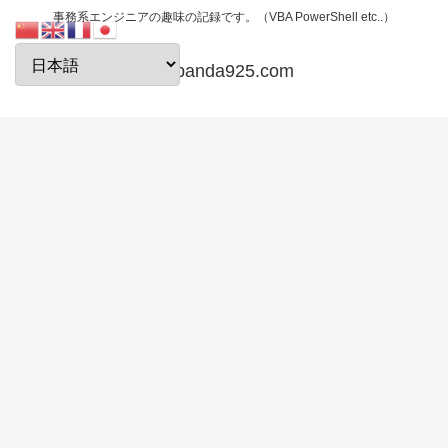
事務系エンジニアの趣味の記録です。（VBA PowerShell etc..）
papanda925.com