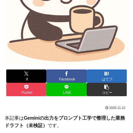
X
Facebook
はてブ
Pocket
LINE
コピー
2025.11.12
本記事は
Geminiの出力をプロンプト工学で整理した業務
ドラフト（未検証）
です。