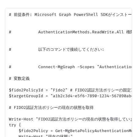
# 前提条件: Microsoft Graph PowerShell SDKがインストー
#           AuthenticationMethods.ReadWrite.
#           以下のコマンドで接続してください:

#           Connect-MgGraph -Scopes "AuthenticationMe
# 変数定義

$fido2PolicyId = "Fido2" # FIDO2認証方法ポリシーの固定I
$targetGroupId = "a1b2c3d4-e5f6-7890-1234-5678
# FIDO2認証方法ポリシーの現在の状態を取得

Write-Host "FIDO2認証方法ポリシーの現在の状態を取得しています.
try {

    $fido2Policy = Get-MgBetaPolicyAuthenticationMet
    Write-Host "現在の状態:"
