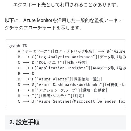
エクスポート先として利用されることがあります。
以下に、Azure Monitorを活用した一般的な監視アーキテ
クチャのフローチャートを示します。
graph TD

    A["データソース"]|ログ・メトリック収集| --> B("Azure M
    B --> C["Log Analytics Workspace"]|データ取り込み|

    C --> D["KQL クエリ"]|分析・検索|

    C --> E["Application Insights"]|APMデータ取り込み|

    E --> D

    D --> F["Azure Alerts"]|異常検知・通知|

    D --> G["Azure Dashboards/Workbooks"]|可視化・レポ
    F --> H["アクション グループ"]|通知・自動化|

    H --> I["担当者/システム"]|対応|

2. 設定手順