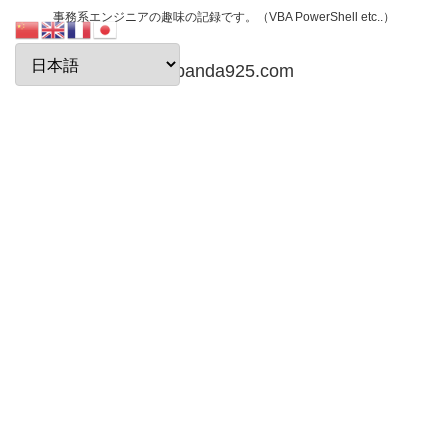
事務系エンジニアの趣味の記録です。（VBA PowerShell etc..）
papanda925.com