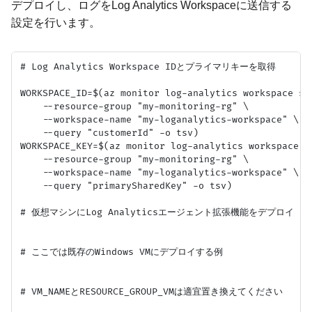
デプロイし、ログをLog Analytics Workspaceに送信する
設定を行います。
# Log Analytics Workspace IDとプライマリキーを取得

WORKSPACE_ID=$(az monitor log-analytics workspace sho
    --resource-group "my-monitoring-rg" \

    --workspace-name "my-loganalytics-workspace" \

    --query "customerId" -o tsv)

WORKSPACE_KEY=$(az monitor log-analytics workspace ge
    --resource-group "my-monitoring-rg" \

    --workspace-name "my-loganalytics-workspace" \

    --query "primarySharedKey" -o tsv)

# 仮想マシンにLog Analyticsエージェント拡張機能をデプロイ

# ここでは既存のWindows VMにデプロイする例

# VM_NAMEとRESOURCE_GROUP_VMは適宜置き換えてください
