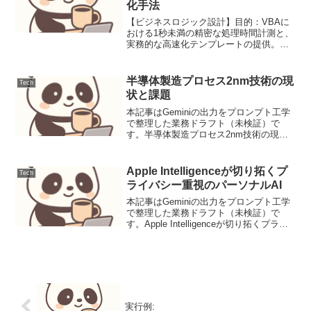
化手法
【ビジネスロジック設計】目的：VBAに
おける1秒未満の精密な処理時間計測と、
実務的な高速化テンプレートの提供。手
法：Win32 API (GetTickCount) を活用
し、標準の Timer 関数（秒単位）以上の
分解能（ミリ秒単位）を確...
半導体製造プロセス2nm技術の現
Tech
状と課題
本記事はGeminiの出力をプロンプト工学
で整理した業務ドラフト（未検証）で
す。半導体製造プロセス2nm技術の現状
と課題ニュース要点現在、半導体業界は
2nm（ナノメートル）プロセス技術の実
用化に向けて熾烈な開発競争を繰り広げ
Apple Intelligenceが切り拓くプ
Tech
ています。主要な...
ライバシー重視のパーソナルAI
本記事はGeminiの出力をプロンプト工学
で整理した業務ドラフト（未検証）で
す。Apple Intelligenceが切り拓くプライ
バシー重視のパーソナルAIニュース要点
Appleは2024年6月10日（JST）、年次開
発者会議WWDC 2...
実行例: