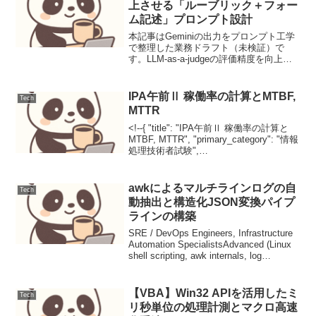
上させる「ルーブリック＋フォー
ム記述」プロンプト設計
本記事はGeminiの出力をプロンプト工学
で整理した業務ドラフト（未検証）で
す。LLM-as-a-judgeの評価精度を向上さ
せる「ルーブリック＋フォーム記述」プ
ロンプト設計【ユースケース定義と課
題】LLM生成文の評価を自動化したい
IPA午前Ⅱ 稼働率の計算とMTBF,
Tech
が、採点...
MTTR
<!--{ "title": "IPA午前Ⅱ 稼働率の計算と
MTBF, MTTR", "primary_category": "情報
処理技術者試験",
"secondary_categories": , "tags": ,
"summary...
awkによるマルチラインログの自
Tech
動抽出と構造化JSON変換パイプ
ラインの構築
SRE / DevOps Engineers, Infrastructure
Automation SpecialistsAdvanced (Linux
shell scripting, awk internals, log
parsing...
【VBA】Win32 APIを活用したミ
Tech
リ秒単位の処理計測とマクロ高速