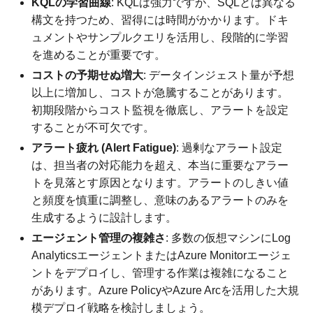
KQLの学習曲線
: KQLは強力ですが、SQLとは異なる
構文を持つため、習得には時間がかかります。ドキ
ュメントやサンプルクエリを活用し、段階的に学習
を進めることが重要です。
コストの予期せぬ増大
: データインジェスト量が予想
以上に増加し、コストが急騰することがあります。
初期段階からコスト監視を徹底し、アラートを設定
することが不可欠です。
アラート疲れ (Alert Fatigue)
: 過剰なアラート設定
は、担当者の対応能力を超え、本当に重要なアラー
トを見落とす原因となります。アラートのしきい値
と頻度を慎重に調整し、意味のあるアラートのみを
生成するように設計します。
エージェント管理の複雑さ
: 多数の仮想マシンにLog
AnalyticsエージェントまたはAzure Monitorエージェ
ントをデプロイし、管理する作業は複雑になること
があります。Azure PolicyやAzure Arcを活用した大規
模デプロイ戦略を検討しましょう。