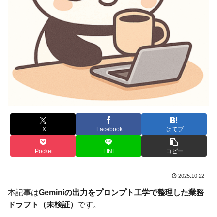
X
Facebook
はてブ
Pocket
LINE
コピー
2025.10.22
本記事は
Geminiの出力をプロンプト工学で整理した業務
ドラフト（未検証）
です。