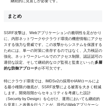
継続的に見直しが必要です。
まとめ
SSRF攻撃は、Webアプリケーションの脆弱性を足がかり
に、内部ネットワークやクラウド環境の機密情報にアクセ
スする強力な脅威です。この攻撃からシステムを保護する
ためには、単一の対策に依存するのではなく、入力検証の
強化、ネットワークレベルでのアクセス制限、認証認可の
適切な設定、そして継続的なログ監視と監査といった
多層
的な防御アプローチ
が不可欠です。
特にクラウド環境では、IMDSv2の採用やIAMロールによ
る最小権限の徹底が、SSRF攻撃による被害を大きく軽減
します。開発段階からセキュリティを考慮した設計
（Security by Design）を心がけ、運用においても継続的
な見直しと改善を行うことが、現代のWebアプリケーシ