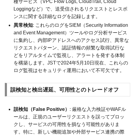
種サービス（VPC Flow Logs, CloudTrail, Cloud
Loggingなど）で、送受信されるリクエストとレスポ
ンスに関する詳細なログを記録します。
異常検知
: これらのログをSIEM（Security Information
and Event Management）ツールやログ分析サービス
に集約し、内部IPアドレスへのアクセス試行、異常な
リクエストパターン、認証情報の頻繁な取得試行な
どをリアルタイムで監視し、アラートを発する体制
を構築します。JSTで2024年5月10日現在、これらの
ログ監視はセキュリティ運用において不可欠です。
誤検知と検出遅延、可用性とのトレードオフ
誤検知（False Positive）
: 厳格な入力検証やWAFル
ールは、正規のユーザーリクエストを誤ってブロッ
クし、サービスの可用性を損なう可能性がありま
す。特に、新しい機能追加や外部サービス連携の際