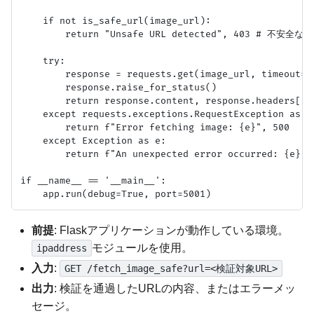
    if not is_safe_url(image_url):

        return "Unsafe URL detected", 403 # 不安全な
    try:

        response = requests.get(image_url, timeout=5)
        response.raise_for_status()

        return response.content, response.headers['Co
    except requests.exceptions.RequestException as e:
        return f"Error fetching image: {e}", 500

    except Exception as e:

        return f"An unexpected error occurred: {e}", 
if __name__ == '__main__':

前提
: Flaskアプリケーションが動作している環境。
モジュールを使用。
ipaddress
入力
:
GET /fetch_image_safe?url=<検証対象URL>
出力
: 検証を通過したURLの内容、またはエラーメッ
セージ。