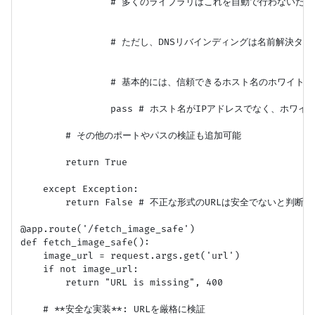
                # 多くのライブラリはこれを自動で行わない
                # ただし、DNSリバインディングは名前解決
                # 基本的には、信頼できるホスト名のホワイト
                pass # ホスト名がIPアドレスでなく、
        # その他のポートやパスの検証も追加可能

        return True

    except Exception:

        return False # 不正な形式のURLは安全でないと判断

@app.route('/fetch_image_safe')

def fetch_image_safe():

    image_url = request.args.get('url')

    if not image_url:

        return "URL is missing", 400

    # **安全な実装**: URLを厳格に検証
