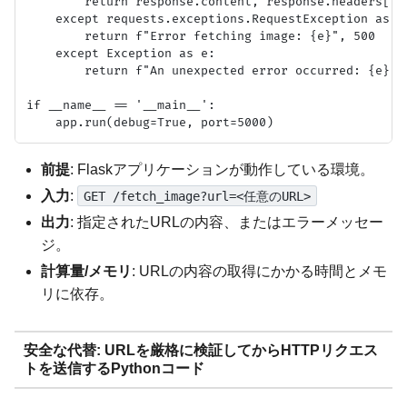
        return response.content, response.headers['Co
    except requests.exceptions.RequestException as e:
        return f"Error fetching image: {e}", 500

    except Exception as e:

        return f"An unexpected error occurred: {e}", 
if __name__ == '__main__':

前提
: Flaskアプリケーションが動作している環境。
入力
:
GET /fetch_image?url=<任意のURL>
出力
: 指定されたURLの内容、またはエラーメッセー
ジ。
計算量/メモリ
: URLの内容の取得にかかる時間とメモ
リに依存。
安全な代替: URLを厳格に検証してからHTTPリクエス
トを送信するPythonコード