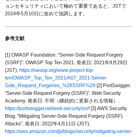
ョンセキュリティにおいて極めて重要であると、JSTで
2024年5月10日に改めて強調します。
参考文献
[1] OWASP Foundation. “Server-Side Request Forgery
(SSRF)”. OWASP Top Ten 2021. 発表日: 2021年9月29日
(JST).
https://owasp.org/www-project-top-
ten/OWASP_Top_Ten_2021/A07_2021-Server-
Side_Request_Forgeries_%28SSRF%29
[2] PortSwigger.
“Server-Side Request Forgery (SSRF)”. Web Security
Academy. 発表日: 不明（継続的に更新される情報）.
https://portswigger.net/web-security/ssrf
[3] AWS Security
Blog. “Mitigating Server-Side Request Forgery (SSRF)
Attacks”. 発表日: 2022年4月11日 (JST).
https://aws.amazon.com/jp/blogs/security/mitigating-server-