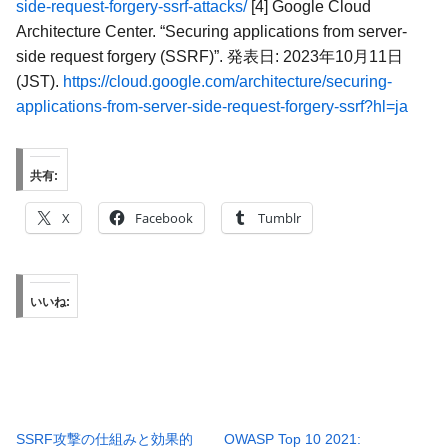
side-request-forgery-ssrf-attacks/
[4] Google Cloud
Architecture Center. “Securing applications from server-
side request forgery (SSRF)”. 発表日: 2023年10月11日
(JST).
https://cloud.google.com/architecture/securing-
applications-from-server-side-request-forgery-ssrf?hl=ja
共有:
X
Facebook
Tumblr
いいね:
SSRF攻撃の仕組みと効果的
OWASP Top 10 2021: