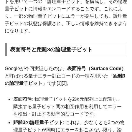
トを用いて一つの「論理量子ビット」を構成し、その論理
量子ビットに情報をエンコードすることです。これによ
り、一部の物理量子ビットにエラーが発生しても、論理量
子ビットの状態は保護され、正しい情報を維持できるよう
になります。
表面符号と距離3の論理量子ビット
Googleが今回実証したのは、
表面符号（Surface Code）
と呼ばれる量子エラー訂正コードの一種を用いた「
距離3
の論理量子ビット
」です[1][2]。
表面符号
: 物理量子ビットを2次元配列上に配置し、
隣接する量子ビット間の相互作用を利用してエラー
を検出・訂正する効率的なコードです。
距離3の論理量子ビット
: これは、少なくとも3つの物
理量子ビットが同時にエラーを起こさない限り、論