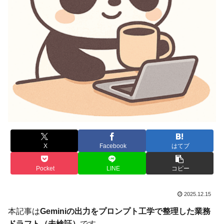
X
Facebook
はてブ
Pocket
LINE
コピー
2025.12.15
本記事は
Geminiの出力をプロンプト工学で整理した業務
ドラフト（未検証）
です。