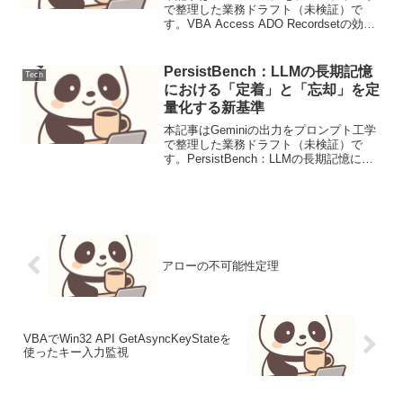
で整理した業務ドラフト（未検証）で
す。VBA Access ADO Recordsetの効率
的な更新手法とパフォーマンス最適化背
景と要件VBA (Visual Basic for
Applicati...
PersistBench：LLMの長期記憶
Tech
における「定着」と「忘却」を定
量化する新基準
本記事はGeminiの出力をプロンプト工学
で整理した業務ドラフト（未検証）で
す。PersistBench：LLMの長期記憶にお
ける「定着」と「忘却」を定量化する新
基準【要点サマリ】LLMが一度学習した
知識を、追加学習や時間経過の中でどれ
ほど...
アローの不可能性定理
VBAでWin32 API GetAsyncKeyStateを
使ったキー入力監視