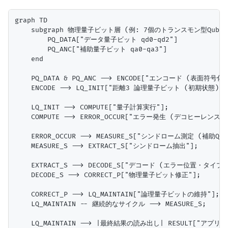
graph TD

    subgraph 物理量子ビット層 (例: 7個のトランスモン型Qubit)
        PQ_DATA["データ量子ビット qd0-qd2"]

        PQ_ANC["補助量子ビット qa0-qa3"]

    end

    PQ_DATA & PQ_ANC --> ENCODE["エンコード (表面符号化)"
    ENCODE --> LQ_INIT["距離3 論理量子ビット (初期状態)"];
    LQ_INIT --> COMPUTE["量子計算実行"];

    COMPUTE --> ERROR_OCCUR["エラー発生 (デコヒーレンス)"]
    ERROR_OCCUR --> MEASURE_S["シンドローム測定 (補助Q
    MEASURE_S --> EXTRACT_S["シンドローム抽出"];

    EXTRACT_S --> DECODE_S["デコード (エラー位置・タイプ推
    DECODE_S --> CORRECT_P["物理量子ビット修正"];

    CORRECT_P --> LQ_MAINTAIN["論理量子ビットの維持"];

    LQ_MAINTAIN -- 継続的なサイクル --> MEASURE_S;
