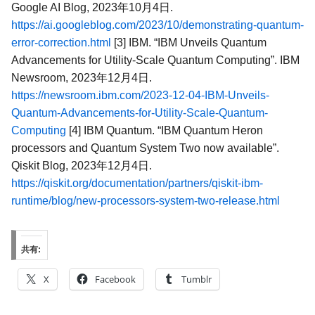
Google AI Blog, 2023年10月4日.
https://ai.googleblog.com/2023/10/demonstrating-quantum-
error-correction.html
[3] IBM. “IBM Unveils Quantum
Advancements for Utility-Scale Quantum Computing”. IBM
Newsroom, 2023年12月4日.
https://newsroom.ibm.com/2023-12-04-IBM-Unveils-
Quantum-Advancements-for-Utility-Scale-Quantum-
Computing
[4] IBM Quantum. “IBM Quantum Heron
processors and Quantum System Two now available”.
Qiskit Blog, 2023年12月4日.
https://qiskit.org/documentation/partners/qiskit-ibm-
runtime/blog/new-processors-system-two-release.html
共有:
X
Facebook
Tumblr