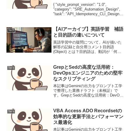
{ "style_prompt_version": "1.0",
"category": "SRE_Automation_Design",
"task": "API_Idempotency_CLI_Design",
"technical_f...
【AIアーカイブ】英語学習 補語
Tech
と目的語の違いについて
英語学習中の疑問について、AIが描いた
解答の記録と自分用コメント目的語
(Object) とは？目的語は、動詞が「何
を」「誰を」に当たる部分で、動詞の作
用を直接受ける対象です。例：日本語：
私はサッカーをします。英語：I play
GrepとSedの高度な活用術：
Tech
socc...
DevOpsエンジニアのための堅牢
なスクリプティング
本記事はGeminiの出力をプロンプト工学
で整理した業務ドラフト（未検証）で
す。GrepとSedの高度な活用術：DevOps
エンジニアのための堅牢なスクリプティ
ング要件と前提本記事は、DevOpsエンジ
ニアが日々の運用で直面する課題を解決
VBA Access ADO Recordsetの
Tech
す...
効率的な更新手法とパフォーマン
ス最適化
本記事はGeminiの出力をプロンプト工学