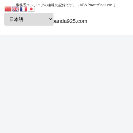
事務系エンジニアの趣味の記録です。（VBA PowerShell etc..）
papanda925.com