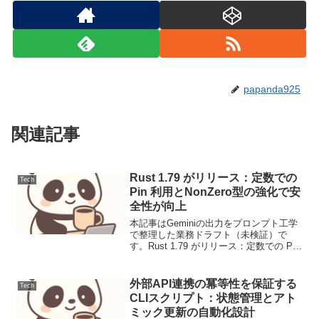
papanda925
関連記事
Rust 1.79 がリリース：定数での
Tech
Pin 利用とNonZero型の強化で安
全性が向上
本記事はGeminiの出力をプロンプト工学
で整理した業務ドラフト（未検証）で
す。Rust 1.79 がリリース：定数での Pin
利用とNonZero型の強化で安全性が向上
ニュース要点プログラミング言語Rustの
最新安定版「Rust 1.7...
外部API連携の冪等性を保証する
Tech
CLIスクリプト：状態管理とアト
ミック更新の自動化設計