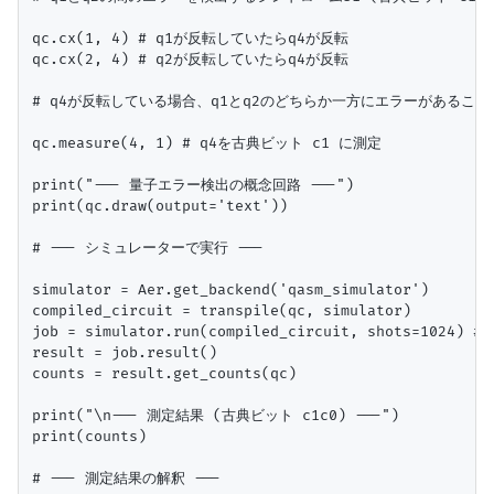
qc.cx(1, 4) # q1が反転していたらq4が反転

qc.cx(2, 4) # q2が反転していたらq4が反転

# q4が反転している場合、q1とq2のどちらか一方にエラーがあること
qc.measure(4, 1) # q4を古典ビット c1 に測定

print("--- 量子エラー検出の概念回路 ---")

print(qc.draw(output='text'))

# --- シミュレーターで実行 ---

simulator = Aer.get_backend('qasm_simulator')

compiled_circuit = transpile(qc, simulator)

job = simulator.run(compiled_circuit, shots=1024) #
result = job.result()

counts = result.get_counts(qc)

print("\n--- 測定結果 (古典ビット c1c0) ---")

print(counts)

# --- 測定結果の解釈 ---
