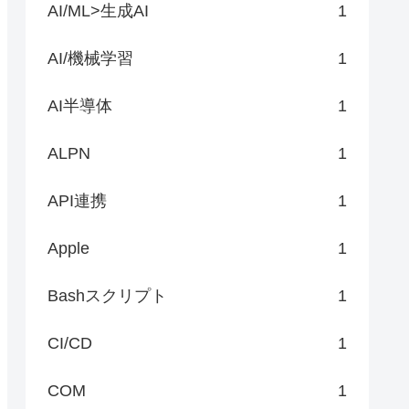
AI/ML>生成AI
1
AI/機械学習
1
AI半導体
1
ALPN
1
API連携
1
Apple
1
Bashスクリプト
1
CI/CD
1
COM
1