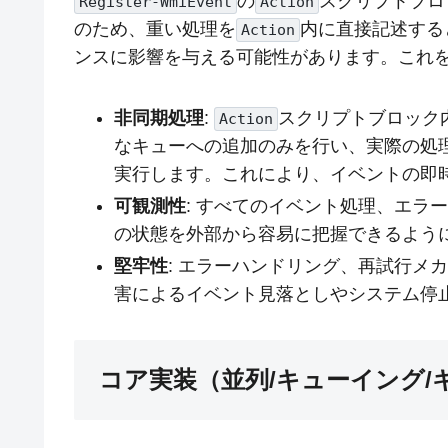
の
スクリプトブロ
Register-WmiEvent
Action
のため、重い処理を
内に直接記述する
Action
ンスに影響を与える可能性があります。これ
非同期処理
:
スクリプトブロック
Action
なキューへの追加のみを行い、実際の処理は別
実行します。これにより、イベントの即
可観測性
: すべてのイベント処理、エラ
の状態を外部から容易に把握できるよう
堅牢性
: エラーハンドリング、再試行メ
害によるイベント見落としやシステム停
コア実装（並列/キューイング/