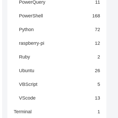
PowerQuery
11
PowerShell
168
Python
72
raspberry-pi
12
Ruby
2
Ubuntu
26
VBScript
5
VScode
13
Terminal
1