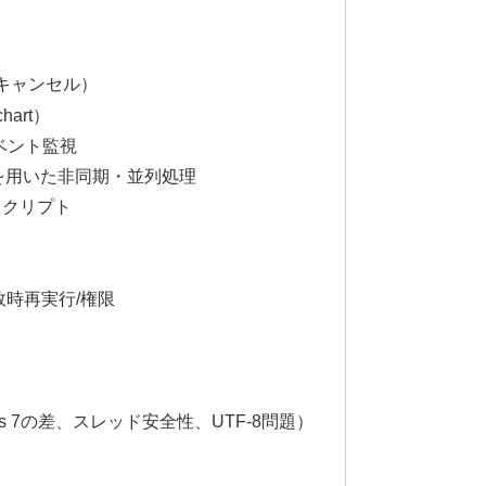
/キャンセル）
hart）
イベント監視
Poolを用いた非同期・並列処理
スクリプト
敗時再実行/権限
5 vs 7の差、スレッド安全性、UTF-8問題）