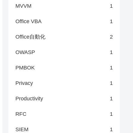
MVVM
1
Office VBA
1
Office自動化
2
OWASP
1
PMBOK
1
Privacy
1
Productivity
1
RFC
1
SIEM
1