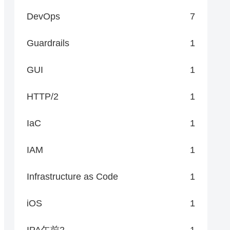
DevOps
7
Guardrails
1
GUI
1
HTTP/2
1
IaC
1
IAM
1
Infrastructure as Code
1
iOS
1
IPA午前2
1