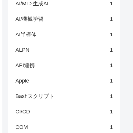
AI/ML>生成AI
1
AI/機械学習
1
AI半導体
1
ALPN
1
API連携
1
Apple
1
Bashスクリプト
1
CI/CD
1
COM
1