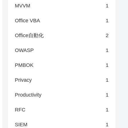
MVVM
1
Office VBA
1
Office自動化
2
OWASP
1
PMBOK
1
Privacy
1
Productivity
1
RFC
1
SIEM
1