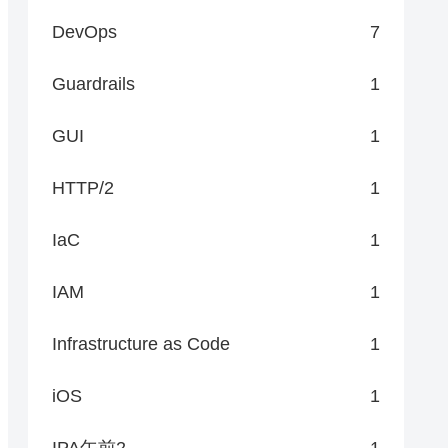
DevOps
7
Guardrails
1
GUI
1
HTTP/2
1
IaC
1
IAM
1
Infrastructure as Code
1
iOS
1
IPA午前2
1