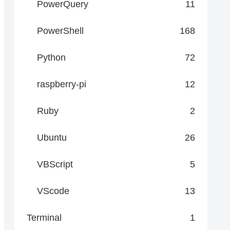
PowerQuery
11
PowerShell
168
Python
72
raspberry-pi
12
Ruby
2
Ubuntu
26
VBScript
5
VScode
13
Terminal
1