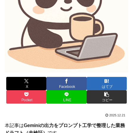
X
Facebook
はてブ
Pocket
LINE
コピー
2025.12.21
本記事は
Geminiの出力をプロンプト工学で整理した業務
ドラフト（未検証）
です。