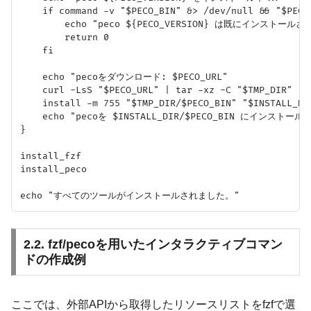
    if command -v "$PECO_BIN" &> /dev/null && "$PECO
        echo "peco ${PECO_VERSION} は既にインスト
        return 0

    fi

    echo "pecoをダウンロード: $PECO_URL"

    curl -LsS "$PECO_URL" | tar -xz -C "$TMP_DIR"

    install -m 755 "$TMP_DIR/$PECO_BIN" "$INSTALL_DIR
    echo "pecoを $INSTALL_DIR/$PECO_BIN にインストール
}

install_fzf

install_peco

2.2. fzf/pecoを用いたインタラクティブコマン
ドの作成例
ここでは、外部APIから取得したリソースリストをfzfで選