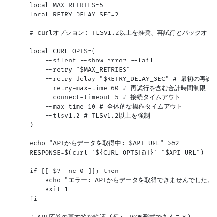
    local MAX_RETRIES=5

    local RETRY_DELAY_SEC=2

    # curlオプション: TLSv1.2以上を推奨、再試行とバックオフ [
    local CURL_OPTS=(

        --silent --show-error --fail

        --retry "$MAX_RETRIES"

        --retry-delay "$RETRY_DELAY_SEC" # 最初の再試
        --retry-max-time 60 # 再試行を含む合計時間制限

        --connect-timeout 5 # 接続タイムアウト

        --max-time 10 # 全体的な操作タイムアウト

        --tlsv1.2 # TLSv1.2以上を強制

    )

    echo "APIからデータを取得中: $API_URL" >&2

    RESPONSE=$(curl "${CURL_OPTS[@]}" "$API_URL")

    if [[ $? -ne 0 ]]; then

        echo "エラー: APIからデータを取得できませんでした。" 
        exit 1

    fi

    # API応答の基本的な検証 (例: JSON形式であること)
