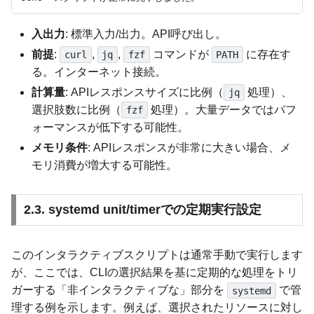
入出力
: 標準入力/出力。API呼び出し。
前提
:
,
,
コマンドが
に存在す
curl
jq
fzf
PATH
る。インターネット接続。
計算量
: APIレスポンスサイズに比例（
処理）、
jq
選択肢数に比例（
処理）。大量データではパフ
fzf
ォーマンスが低下する可能性。
メモリ条件
: APIレスポンスが非常に大きい場合、メ
モリ消費が増大する可能性。
2.3. systemd unit/timerでの定期実行設定
このインタラクティブスクリプトは通常手動で実行します
が、ここでは、CLIの選択結果を基に定期的な処理をトリ
ガーする「非インタラクティブな」部分を
で管
systemd
理する例を示します。例えば、選択されたリソースに対し