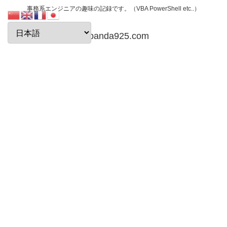
事務系エンジニアの趣味の記録です。（VBA PowerShell etc..）
papanda925.com