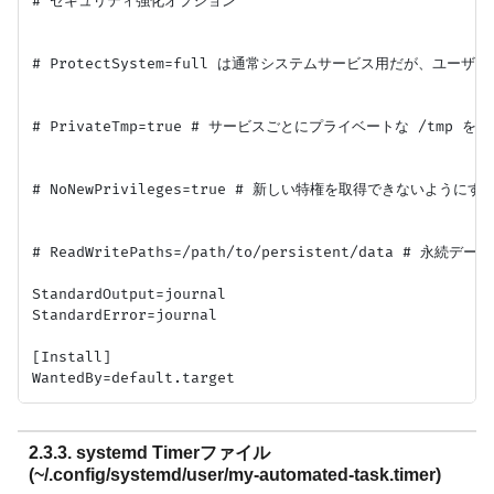
# セキュリティ強化オプション

# ProtectSystem=full は通常システムサービス用だが、ユー
# PrivateTmp=true # サービスごとにプライベートな /tmp を提
# NoNewPrivileges=true # 新しい特権を取得できないようにする
# ReadWritePaths=/path/to/persistent/data # 永
StandardOutput=journal

StandardError=journal

[Install]

2.3.3. systemd Timerファイル
(~/.config/systemd/user/my-automated-task.timer)