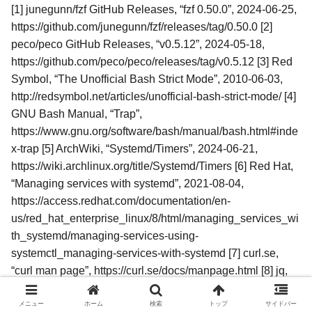
[1] junegunn/fzf GitHub Releases, “fzf 0.50.0”, 2024-06-25,
https://github.com/junegunn/fzf/releases/tag/0.50.0 [2]
peco/peco GitHub Releases, “v0.5.12”, 2024-05-18,
https://github.com/peco/peco/releases/tag/v0.5.12 [3] Red
Symbol, “The Unofficial Bash Strict Mode”, 2010-06-03,
http://redsymbol.net/articles/unofficial-bash-strict-mode/ [4]
GNU Bash Manual, “Trap”,
https://www.gnu.org/software/bash/manual/bash.html#inde
x-trap [5] ArchWiki, “Systemd/Timers”, 2024-06-21,
https://wiki.archlinux.org/title/Systemd/Timers [6] Red Hat,
“Managing services with systemd”, 2021-08-04,
https://access.redhat.com/documentation/en-
us/red_hat_enterprise_linux/8/html/managing_services_wi
th_systemd/managing-services-using-
systemctl_managing-services-with-systemd [7] curl.se,
“curl man page”, https://curl.se/docs/manpage.html [8] jq,
“jq Manual”, https://jqlang.github.io/jq/manual/
メニュー
ホーム
検索
トップ
サイドバー