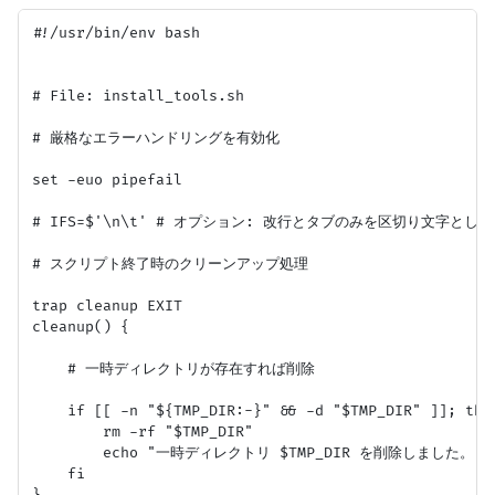
#!/usr/bin/env bash

# File: install_tools.sh

# 厳格なエラーハンドリングを有効化

set -euo pipefail

# IFS=$'\n\t' # オプション: 改行とタブのみを区切り文字として
# スクリプト終了時のクリーンアップ処理

trap cleanup EXIT

cleanup() {

    # 一時ディレクトリが存在すれば削除

    if [[ -n "${TMP_DIR:-}" && -d "$TMP_DIR" ]]; then
        rm -rf "$TMP_DIR"

        echo "一時ディレクトリ $TMP_DIR を削除しました。" >
    fi
