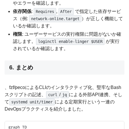
やエラーを確認します。
依存関係
:
,
で指定した依存サービ
Requires
After
ス（例:
）が正しく機能して
network-online.target
いるか確認します。
権限
: ユーザーサービスの実行権限に問題がないか確
認します。
が実行
loginctl enable-linger $USER
されているか確認します。
6. まとめ
、fzf/pecoによるCLIのインタラクティブ化、堅牢なBash
スクリプトの記述、
/
による外部API連携、そし
curl
jq
て
による定期実行という一連の
systemd unit/timer
DevOpsプラクティスを紹介しました。
graph TD
