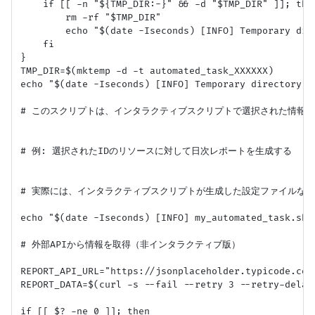
    if [[ -n "${TMP_DIR:-}" && -d "$TMP_DIR" ]]; then
        rm -rf "$TMP_DIR"

        echo "$(date -Iseconds) [INFO] Temporary dire
    fi

}

TMP_DIR=$(mktemp -d -t automated_task_XXXXXX)

echo "$(date -Iseconds) [INFO] Temporary directory cr
# このスクリプトは、インタラクティブスクリプトで選択された情報に
# 例: 選択されたIDのリソースに対して日次レポートを生成する

# 実際には、インタラクティブスクリプトが生成した設定ファイルなど
echo "$(date -Iseconds) [INFO] my_automated_task
# 外部APIから情報を取得（非インタラクティブ版）

REPORT_API_URL="https://jsonplaceholder.typicode.com
REPORT_DATA=$(curl -s --fail --retry 3 --retry-delay 
if [[ $? -ne 0 ]]; then
