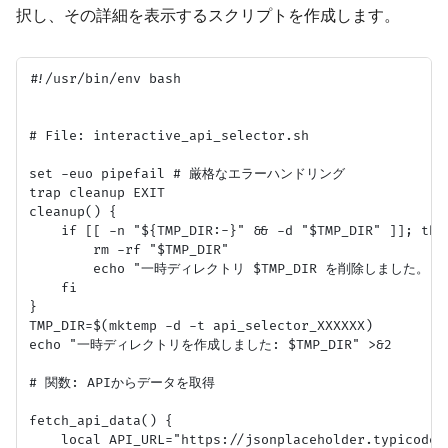
択し、その詳細を表示するスクリプトを作成します。
#!/usr/bin/env bash

# File: interactive_api_selector.sh

set -euo pipefail # 厳格なエラーハンドリング

trap cleanup EXIT

cleanup() {

    if [[ -n "${TMP_DIR:-}" && -d "$TMP_DIR" ]]; then
        rm -rf "$TMP_DIR"

        echo "一時ディレクトリ $TMP_DIR を削除しました。" >
    fi

}

TMP_DIR=$(mktemp -d -t api_selector_XXXXXX)

echo "一時ディレクトリを作成しました: $TMP_DIR" >&2

# 関数: APIからデータを取得

fetch_api_data() {

    local API_URL="https://jsonplaceholder.typicode