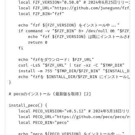
    local FZF_VERSION="0.50.0" # 2024年6月25日リリース版
    local FZF_URL="https://github.com/junegunn/fzf/r
    local FZF_BIN="fzf"

    echo "fzf ${FZF_VERSION} をインストール中..."

    if command -v "$FZF_BIN" &> /dev/null && "$FZF_B
        echo "fzf ${FZF_VERSION} は既にインストール
        return 0

    fi

    echo "fzfをダウンロード: $FZF_URL"

    curl -LsS "$FZF_URL" | tar -xz -C "$TMP_DIR"

    install -m 755 "$TMP_DIR/$FZF_BIN" "$INSTALL_DIR/
    echo "fzfを $INSTALL_DIR/$FZF_BIN にインストールし
}

# pecoのインストール (最新版を取得) [2]

install_peco() {

    local PECO_VERSION="v0.5.12" # 2024年5月18日リリー
    local PECO_URL="https://github.com/peco/peco/rel
    local PECO_BIN="peco"

    echo "peco ${PECO_VERSION} をインストール中..."
