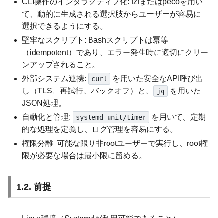
CLI操作のインタラクティブ化: fzfまたはpecoを用い
て、動的に生成される選択肢からユーザーが容易に
選択できるようにする。
堅牢なスクリプト: Bashスクリプトは冪等
（idempotent）であり、エラー発生時に適切にクリー
ンアップされること。
外部システム連携:
を用いた安全なAPI呼び出
curl
し（TLS、再試行、バックオフ）と、
を用いた
jq
JSON処理。
自動化と管理:
を用いて、定期
systemd unit/timer
的な処理を定義し、ログ管理を容易にする。
権限分離: 可能な限り非rootユーザーで実行し、root権
限が必要な場合は最小限に留める。
1.2. 前提