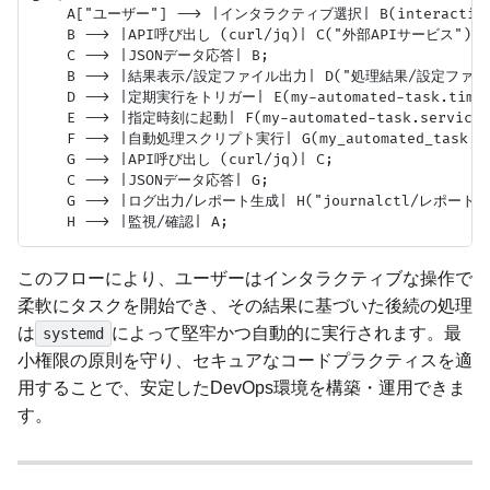
    A["ユーザー"] --> |インタラクティブ選択| B(interactive_a
    B --> |API呼び出し (curl/jq)| C("外部APIサービス");

    C --> |JSONデータ応答| B;

    B --> |結果表示/設定ファイル出力| D("処理結果/設定ファイル
    D --> |定期実行をトリガー| E(my-automated-task.timer
    E --> |指定時刻に起動| F(my-automated-task.service);
    F --> |自動処理スクリプト実行| G(my_automated_task.sh
    G --> |API呼び出し (curl/jq)| C;

    C --> |JSONデータ応答| G;

    G --> |ログ出力/レポート生成| H("journalctl/レポートフ
このフローにより、ユーザーはインタラクティブな操作で
柔軟にタスクを開始でき、その結果に基づいた後続の処理
は
によって堅牢かつ自動的に実行されます。最
systemd
小権限の原則を守り、セキュアなコードプラクティスを適
用することで、安定したDevOps環境を構築・運用できま
す。