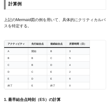
計算例
上記のMermaid図の例を用いて、具体的にクリティカルパ
スを特定する。
アクティビティ
先行結合点
後続結合点
所要時間（日）
A
開始
B
3
B
B
C
5
C
B
D
4
D
C
E
2
E
D
E
6
終了
E
終了
0
1. 最早結合点時刻（ES）の計算