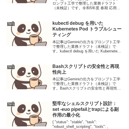
ロンプト工学で整理した業務ドラフト
（未検証）です。令和5年度 春期 応用情
報技術者試験 午前Ⅱ 問13 COCOMO II
モデルCOCOMO II モデルにおける開発
工数を見積もるため...
kubectl debug を用いた
Tech
Kubernetes Pod トラブルシュー
ティング
本記事はGeminiの出力をプロンプト工学
で整理した業務ドラフト（未検証）で
す。kubectl debug を用いた Kubernetes
Pod トラブルシューティング1. 要件と前
提Kubernetes環境におけるPodのトラブ
ルシュー...
Bashスクリプトの安全性と再現
Tech
性向上
本記事はGeminiの出力をプロンプト工学
で整理した業務ドラフト（未検証）で
す。Bashスクリプトの安全性と再現性向
上DevOpsの現場において、Bashスクリ
プトは自動化の中核を担う重要なツール
です。しかし、その手軽さゆえに、安全
堅牢なシェルスクリプト設計：
Tech
性や再現...
set -euo pipefailとtrapによる副
作用の最小化
{ "status": "stable", "task":
"robust_shell_scripting", "tools": ,