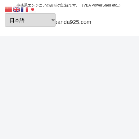
事務系エンジニアの趣味の記録です。（VBA PowerShell etc..）
papanda925.com