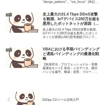
"design_patterns": , "sre_focus": }本記事
はGeminiの出力をプロンプ...
史上最大の31.4 Tbps DDoS攻撃
Tech
を観測、IoTデバイス200万台超を
悪用したボットネットが原因（運
用連絡）
史上最大の31.4 Tbps DDoS攻撃を観測、
IoTデバイス200万台超を悪用したボット
ネットが原因LLMの思考連鎖プロンプテ
ィング設計と評価1. ユースケース定義本
稿では、顧客サポートにおけるFAQから
の問い合わせ対応を自動化するLL...
VBAにおける早期バインディング
Tech
と遅延バインディングの最適化戦
略
【執筆作法：プロフェッショナル・実務
最適化モード】冒頭：メタデータ、開示
バッジを厳守。構成：背景、フロー、実
装、解説、注意点、まとめ。コード：変
数名：意味の通じる英語（strFilePath,
objFSO等）。エラーハンドリング：On
E...
GitOps CLIツール活用入門