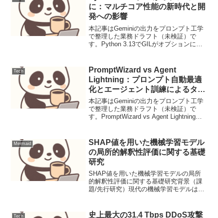
に：マルチコア性能の新時代と開
発への影響
本記事はGeminiの出力をプロンプト工学
で整理した業務ドラフト（未検証）で
す。Python 3.13でGILがオプションに：
マルチコア性能の新時代と開発への影響
ニュース要点Pythonの次期メジャーバー
ジョンであるPython 3.13に...
PromptWizard vs Agent
Tech
Lightning：プロンプト自動最適
化とエージェント訓練によるタス
ク精度極大化手法
本記事はGeminiの出力をプロンプト工学
で整理した業務ドラフト（未検証）で
す。PromptWizard vs Agent Lightning：
プロンプト自動最適化とエージェント訓
練によるタスク精度極大化手法【ユース
ケース定義と課題】複雑な...
SHAP値を用いた機械学習モデル
Mermaid
の局所的解釈性評価に関する基礎
研究
SHAP値を用いた機械学習モデルの局所
的解釈性評価に関する基礎研究背景（課
題/先行研究）現代の機械学習モデルは、
その高い予測性能ゆえに多岐にわたる分
野で活用されています。しかし、特に深
層学習モデルやアンサンブル学習モデル
史上最大の31.4 Tbps DDoS攻撃
Tech