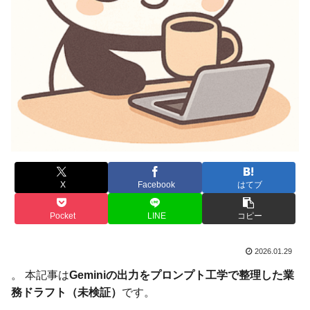
X
Facebook
はてブ
Pocket
LINE
コピー
2026.01.29
。 本記事は
Geminiの出力をプロンプト工学で整理した業
務ドラフト（未検証）
です。