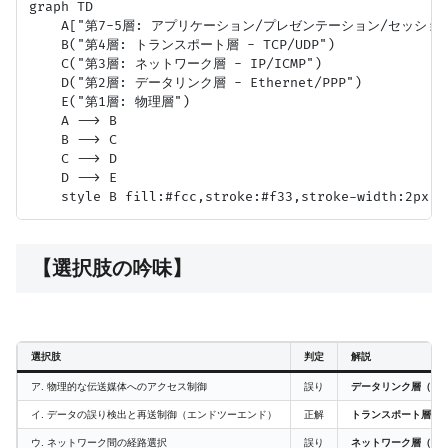
graph TD

    A["第7-5層: アプリケーション/プレゼンテーション/セッション
    B("第4層: トランスポート層 - TCP/UDP")

    C("第3層: ネットワーク層 - IP/ICMP")

    D("第2層: データリンク層 - Ethernet/PPP")

    E("第1層: 物理層")

    A --> B

    B --> C

    C --> D

    D --> E

【選択肢の吟味】
選択肢
判定
解説
ア. 物理的な伝送媒体へのアクセス制御
誤り
データリンク層（第2
イ. データの誤り検出と再送制御（エンドツーエンド）
正解
トランスポート層（第
ウ. ネットワーク間の経路選択
誤り
ネットワーク層（第3