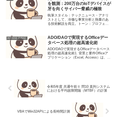
といった「ブラックボ...
を観測：200万台のIoTデバイスが
牙を向くサイバー脅威の極致
執筆スタイル：テックニュース・アナリ
ストとして、冷徹な事実分析と熱量のあ
る技術解説を両立。トーン：プロフェッ
ショナル、信頼性重視、ですます調。フ
ォーマット：構造化テキスト。専門用語
には必要に応じて簡潔な注釈を付与。視
ADO/DAOで実現するOfficeデー
ACCESS【VBA】
点：単なるニュースの伝達...
タベース処理の超高速化術
ADO/DAOで実現するOfficeデータベース
処理の超高速化術1. 背景と要件Officeア
プリケーション（Excel, Access）は、
日々の業務でデータ管理や分析に不可欠
なツールです。しかし、数千、数万とい
った大量のデータをデータベ...
令和5年度 共通午前Ⅱ 問10 直列システム
における平均故障間隔（MTBF）の計算
VBAでWin32APIによる長時間計測