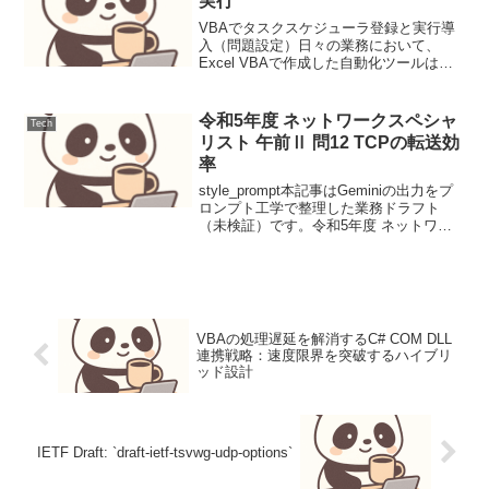
実行
VBAでタスクスケジューラ登録と実行導
入（問題設定）日々の業務において、
Excel VBAで作成した自動化ツールは強
力な武器となります。しかし、その実行
タイミングはユーザーの操作に依存しが
ちです。「特定の時間にレポートを自動
令和5年度 ネットワークスペシャ
Tech
生成したい」「週...
リスト 午前Ⅱ 問12 TCPの転送効
率
style_prompt本記事はGeminiの出力をプ
ロンプト工学で整理した業務ドラフト
（未検証）です。令和5年度 ネットワー
クスペシャリスト 午前Ⅱ 問12 TCPの転
送効率ネットワークの帯域遅延積
（BDP）を求め、遅延による空き時間を
埋...
VBAの処理遅延を解消するC# COM DLL
連携戦略：速度限界を突破するハイブリ
ッド設計
IETF Draft: `draft-ietf-tsvwg-udp-options`