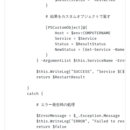
                    $ResultStatus = "Restarted"

                }

                # 結果をカスタムオブジェクトで返す

                [PSCustomObject]@{

                    Host = $env:COMPUTERNAME

                    Service = $Service

                    Status = $ResultStatus

                    NewStatus = (Get-Service -Name $S
                }

            } -ArgumentList $this.ServiceName -ErrorA
            $this.WriteLog("SUCCESS", "Service $($th
            return $RestartResult

        }

        catch {

            # エラー発生時の処理

            $ErrorMessage = $_.Exception.Message

            $this.WriteLog("ERROR", "Failed to resta
            return $false
