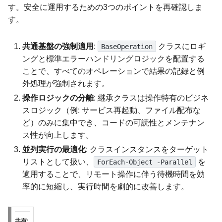
す。安全に運用するための3つのポイントを再確認しま
す。
共通基盤の強制適用
:
クラスにロギ
BaseOperation
ングと標準エラーハンドリングロジックを配置する
ことで、すべてのオペレーションで結果の記録と例
外処理が強制されます。
操作ロジックの分離
: 継承クラスは操作特有のビジネ
スロジック（例: サービス再起動、ファイル配布な
ど）のみに集中でき、コードの可読性とメンテナン
ス性が向上します。
並列実行の最適化
: クラスインスタンスをターゲット
リストとして扱い、
を
ForEach-Object -Parallel
適用することで、リモート操作に伴う待機時間を効
率的に短縮し、実行時間を劇的に改善します。
共有: