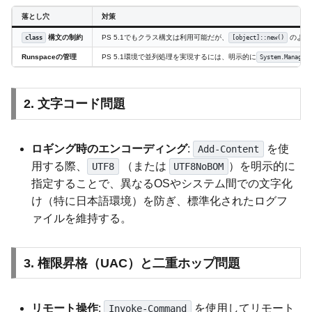
落とし穴
対策
構文の制約
PS 5.1でもクラス構文は利用可能だが、
のよう
class
[object]::new()
Runspaceの管理
PS 5.1環境で並列処理を実現するには、明示的に
System.Manageme
2. 文字コード問題
ロギング時のエンコーディング
:
を使
Add-Content
用する際、
（または
）を明示的に
UTF8
UTF8NoBOM
指定することで、異なるOSやシステム間での文字化
け（特に日本語環境）を防ぎ、標準化されたログフ
ァイルを維持する。
3. 権限昇格（UAC）と二重ホップ問題
リモート操作
:
を使用してリモート
Invoke-Command