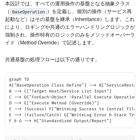
本設計では、すべての運用操作の基盤となる抽象クラス
（
）を定義し、個別の操作（サービス再
BaseOperation
起動など）はその基盤を継承（Inheritance）します。これ
により、ロギングや共通のエラーハンドリングロジックが
強制され、操作特有のロジックのみをメソッドオーバーラ
イド（Method Override）で記述します。
共通基盤の処理フローは以下の通りです。
graph TD

A["BaseOperation Class Define"] --> B["ServiceRestart
B --> C["Target Host/Service List Input"]

C --> D{"ForEach-Object -Parallel Execute Operation"}
D --> E["Execute Method (Override)"]

E --> |Success| F["WriteLog Success to Central File"]
E --> |Failure/Catch| G["WriteLog Error & Stack Trace