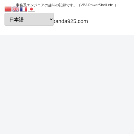
事務系エンジニアの趣味の記録です。（VBA PowerShell etc..）
papanda925.com