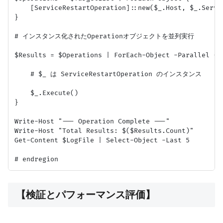
    [ServiceRestartOperation]::new($_.Host, $_.Servic
}

# インスタンス化されたOperationオブジェクトを並列実行

$Results = $Operations | ForEach-Object -Parallel {

    # $_ は ServiceRestartOperation のインスタンス

    $_.Execute()

}

Write-Host "--- Operation Complete ---"

Write-Host "Total Results: $($Results.Count)"

Get-Content $LogFile | Select-Object -Last 5

【検証とパフォーマンス評価】