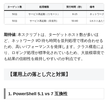
ターゲット数
処理種類
実行時間（秒）
備考
50台
サービス再起動（リモート）
8-15
ネットワークレ
50台
サービス再起動（非並列）
50-80
1ホストあたり
期待値:
本スクリプトは、ターゲットホスト数が多いほ
ど、ネットワーク I/O 待ち時間を並列処理で埋め合わせる
ため、高いパフォーマンスを発揮します。クラス構造によ
り、ロギング処理が標準化されているため、大規模環境で
も結果の信頼性を維持しやすいのが利点です。
【運用上の落とし穴と対策】
1. PowerShell 5.1 vs 7 互換性