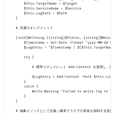
        $this.TargetName = $Target

        $this.ServiceName = $Service

        $this.LogPath = $Path

    }

    # 共通ロギングメソッド

    [void]WriteLog ([string]$Status, [string]$Message
        $Timestamp = Get-Date -Format "yyyy-MM-dd HH:
        $LogEntry = "$Timestamp | $($this.TargetName
        try {

            # 標準コマンドレット Add-Content を使用
            $LogEntry | Add-Content -Path $this.LogPa
        }

        catch {

            Write-Warning "Failed to write log to $(
        }

    }

    # 抽象メソッドとして定義（継承クラスでの実装を強制する意図）