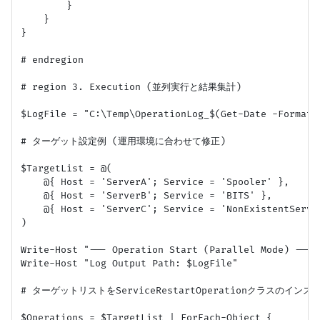
        }

    }

}

# endregion

# region 3. Execution (並列実行と結果集計)

$LogFile = "C:\Temp\OperationLog_$(Get-Date -Format y
# ターゲット設定例 (運用環境に合わせて修正)

$TargetList = @(

    @{ Host = 'ServerA'; Service = 'Spooler' },

    @{ Host = 'ServerB'; Service = 'BITS' },

    @{ Host = 'ServerC'; Service = 'NonExistent
)

Write-Host "--- Operation Start (Parallel Mode) ---"

Write-Host "Log Output Path: $LogFile"

# ターゲットリストをServiceRestartOperationクラスのインス
$Operations = $TargetList | ForEach-Object {
