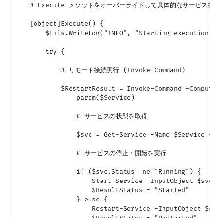
    # Execute メソッドをオーバーライドして具体的なサービス操作
    [object]Execute() {

        $this.WriteLog("INFO", "Starting execution: 
        try {

            # リモート接続実行 (Invoke-Command)

            $RestartResult = Invoke-Command -Compute
                param($Service)

                # サービスの状態を取得

                $svc = Get-Service -Name $Service -Er
                # サービスの停止・開始を実行

                if ($svc.Status -ne "Running") {

                    Start-Service -InputObject $svc -
                    $ResultStatus = "Started"

                } else {

                    Restart-Service -InputObject $svc