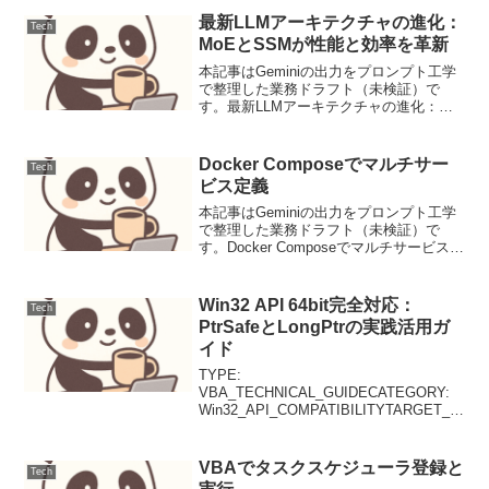
ロバイダーおよび他のサービスへの認証
機能のサポート...
最新LLMアーキテクチャの進化：
Tech
MoEとSSMが性能と効率を革新
本記事はGeminiの出力をプロンプト工学
で整理した業務ドラフト（未検証）で
す。最新LLMアーキテクチャの進化：
MoEとSSMが性能と効率を革新ニュース
要点大規模言語モデル（LLM）の進化は
加速しており、そのアーキテクチャと性
Docker Composeでマルチサー
Tech
能は日々向上し...
ビス定義
本記事はGeminiの出力をプロンプト工学
で整理した業務ドラフト（未検証）で
す。Docker Composeでマルチサービス定
義Docker Composeは、複数のコンテナサ
ービスをまとめて定義し、ライフサイク
ルを管理するためのツールです...
Win32 API 64bit完全対応：
Tech
PtrSafeとLongPtrの実践活用ガ
イド
TYPE:
VBA_TECHNICAL_GUIDECATEGORY:
Win32_API_COMPATIBILITYTARGET_O
S:
Windows_64bit_OfficeKEY_CONCEPTS:
PtrSafe, LongPtr,...
VBAでタスクスケジューラ登録と
Tech