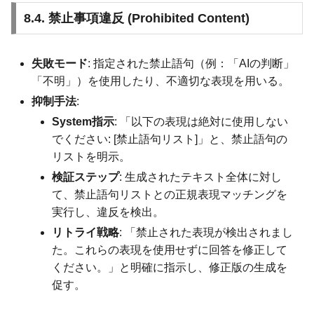
8.4. 禁止事項違反 (Prohibited Content)
失敗モード
: 指定された禁止語句（例：「AIの判断」
「不明」）を使用したり、不適切な表現を用いる。
抑制手法
:
System指示
: 「以下の表現は絶対に使用しない
でください: [禁止語句リスト]」と、禁止語句の
リストを明示。
検証ステップ
: 生成されたテキスト全体に対し
て、禁止語句リストとの正規表現マッチングを
実行し、違反を検出。
リトライ戦略
: 「禁止された表現が検出されまし
た。これらの表現を使用せずに回答を修正して
ください。」と明確に指示し、修正版の生成を
促す。