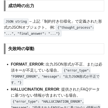
成功時の出力
– 上記「制約付き仕様化」で定義された形
JSON string
式のJSONオブジェクト。 例:
{"thought_process":
"...", "final_answer": "..."}
失敗時の挙動
FORMAT_ERROR
: 出力JSON形式が不正、または必
須キーが不足している場合。
{"error_type":
"FORMAT_ERROR", "message": "出力JSON形式が不正で
す。"}
HALLUCINATION_ERROR
: 提供されたFAQデータ
に基づかない情報が含まれている場合。
{"error_type": "HALLUCINATION_ERROR",
"message": "提供されたFAQデータに基づかない情報が含