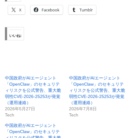
X
Facebook
Tumblr
いいね:
中国政府がAIエージェント
中国政府がAIエージェント
「OpenClaw」のセキュリテ
「OpenClaw」のセキュリテ
ィリスクを公式警告、重大脆
ィリスクを公式警告、重大脆
弱性CVE-2026-25253が発覚
弱性CVE-2026-25253が発覚
（運用連絡）
（運用連絡）
2026年5月27日
2026年7月8日
Tech
Tech
中国政府がAIエージェント
「OpenClaw」のセキュリテ
ィリスクを公式警告、重大脆