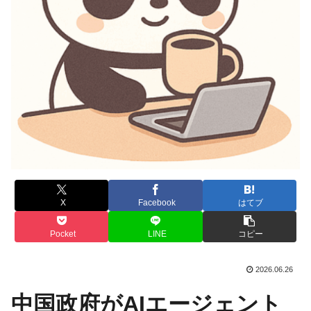
X
Facebook
はてブ
Pocket
LINE
コピー
2026.06.26
中国政府がAIエージェント