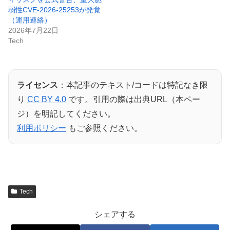
弱性CVE-2026-25253が発覚
（運用連絡）
2026年7月22日
Tech
ライセンス
：本記事のテキスト/コードは特記なき限
り
CC BY 4.0
です。引用の際は出典URL（本ペー
ジ）を明記してください。
利用ポリシー
もご参照ください。
Tech
シェアする