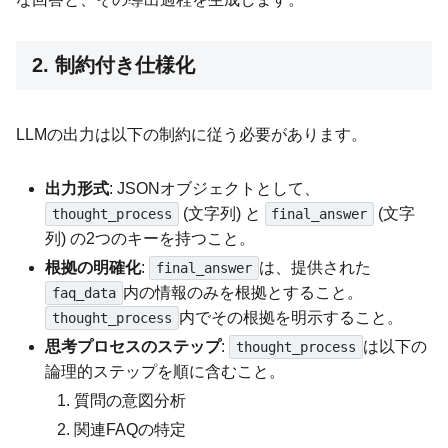
2. 制約付き仕様化
LLMの出力は以下の制約に従う必要があります。
出力形式
: JSONオブジェクトとして、
(文字列) と
(文字
thought_process
final_answer
列) の2つのキーを持つこと。
根拠の明確化
:
は、提供された
final_answer
内の情報のみを根拠とすること。
faq_data
内でその根拠を明示すること。
thought_process
思考プロセスのステップ
:
は以下の
thought_process
論理的ステップを順に含むこと。
質問の意図分析
関連FAQの特定