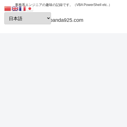
事務系エンジニアの趣味の記録です。（VBA PowerShell etc..）
papanda925.com