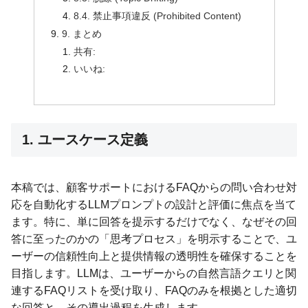
8.4. 禁止事項違反 (Prohibited Content)
9. まとめ
共有:
いいね:
1. ユースケース定義
本稿では、顧客サポートにおけるFAQからの問い合わせ対
応を自動化するLLMプロンプトの設計と評価に焦点を当て
ます。特に、単に回答を提示するだけでなく、なぜその回
答に至ったのかの「思考プロセス」を明示することで、ユ
ーザーの信頼性向上と提供情報の透明性を確保することを
目指します。LLMは、ユーザーからの自然言語クエリと関
連するFAQリストを受け取り、FAQのみを根拠とした適切
な回答と、その導出過程を生成します。