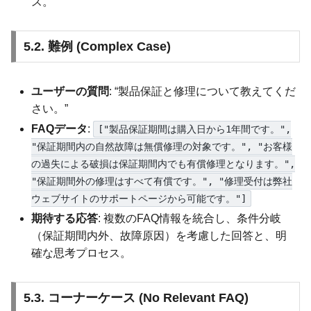
ス。
5.2. 難例 (Complex Case)
ユーザーの質問
: “製品保証と修理について教えてくだ
さい。”
FAQデータ
:
["製品保証期間は購入日から1年間です。",
"保証期間内の自然故障は無償修理の対象です。", "お客様
の過失による破損は保証期間内でも有償修理となります。",
"保証期間外の修理はすべて有償です。", "修理受付は弊社
ウェブサイトのサポートページから可能です。"]
期待する応答
: 複数のFAQ情報を統合し、条件分岐
（保証期間内外、故障原因）を考慮した回答と、明
確な思考プロセス。
5.3. コーナーケース (No Relevant FAQ)