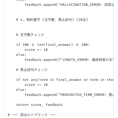
        feedback.append("HALLUCINATION_ERROR
    # 4. 制約遵守 (文字数、禁止語句) (20点)

    # 文字数チェック

    if 100 <= len(final_answer) <= 200:

        score += 10

    else:

        feedback.append(f"LENGTH_ERROR: 最終回答の文字
    # 禁止語句チェック

    if not any(term in final_answer or term in thoug
        score += 10

    else:

        feedback.append("PROHIBITED_TERM_ERROR
    return score, feedback

# --- 採点ルーブリック ---
