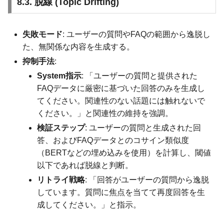
8.3. 脱線 (Topic Drifting)
失敗モード
: ユーザーの質問やFAQの範囲から逸脱し
た、無関係な内容を生成する。
抑制手法
:
System指示
: 「ユーザーの質問と提供された
FAQデータに厳密に基づいた回答のみを生成し
てください。関連性のない話題には触れないで
ください。」と関連性の維持を強調。
検証ステップ
: ユーザーの質問と生成された回
答、およびFAQデータとのコサイン類似度
（BERTなどの埋め込みを使用）を計算し、閾値
以下であれば脱線と判断。
リトライ戦略
: 「回答がユーザーの質問から逸脱
しています。質問に焦点を当てて再度回答を生
成してください。」と指示。