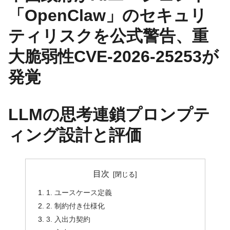
「OpenClaw」のセキュリ
ティリスクを公式警告、重
大脆弱性CVE-2026-25253が
発覚
LLMの思考連鎖プロンプテ
ィング設計と評価
目次
1. ユースケース定義
2. 制約付き仕様化
3. 入出力契約