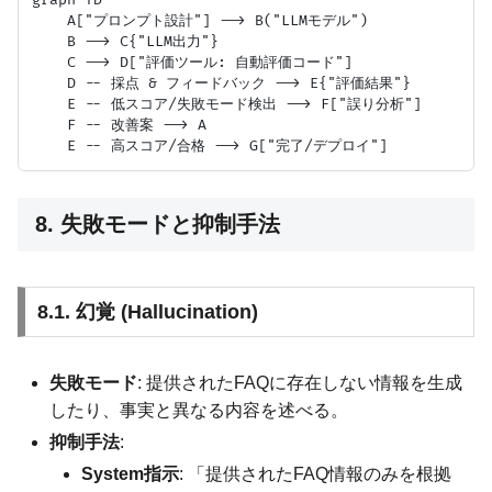
graph TD

    A["プロンプト設計"] --> B("LLMモデル")

    B --> C{"LLM出力"}

    C --> D["評価ツール: 自動評価コード"]

    D -- 採点 & フィードバック --> E{"評価結果"}

    E -- 低スコア/失敗モード検出 --> F["誤り分析"]

    F -- 改善案 --> A

8. 失敗モードと抑制手法
8.1. 幻覚 (Hallucination)
失敗モード
: 提供されたFAQに存在しない情報を生成
したり、事実と異なる内容を述べる。
抑制手法
:
System指示
: 「提供されたFAQ情報のみを根拠