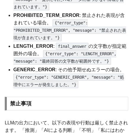
まれています。"}
PROHIBITED_TERM_ERROR
: 禁止された表現が含
まれている場合。
{"error_type":
"PROHIBITED_TERM_ERROR", "message": "禁止された表
現が含まれています。"}
LENGTH_ERROR
:
の文字数が指定範
final_answer
囲外の場合。
{"error_type": "LENGTH_ERROR",
"message": "最終回答の文字数が範囲外です。"}
GENERIC_ERROR
: その他予期せぬエラーの場合。
{"error_type": "GENERIC_ERROR", "message": "処
理中にエラーが発生しました。"}
禁止事項
LLMの出力において、以下の表現や行動は厳しく禁止され
ます。 「推測」「AIによる判断」「不明」「私にはわか