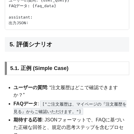
ユーザーの質問: {user_query}

FAQデータ: {faq_data}

assistant:

5. 評価シナリオ
5.1. 正例 (Simple Case)
ユーザーの質問
: “注文履歴はどこで確認できます
か？”
FAQデータ
:
["ご注文履歴は、マイページの『注文履歴を
見る』からご確認いただけます。"]
期待する応答
: JSONフォーマットで、FAQに基づい
た正確な回答と、規定の思考ステップを含むプロセ