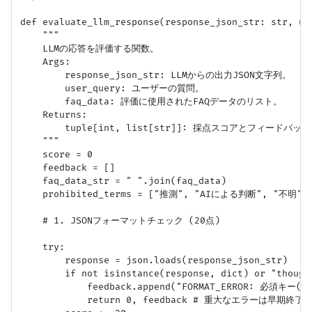
def evaluate_llm_response(response_json_str: str, us
    """

    LLMの応答を評価する関数。

    Args:

        response_json_str: LLMからの出力JSON文字列。

        user_query: ユーザーの質問。

        faq_data: 評価に使用されたFAQデータのリスト。

    Returns:

        tuple[int, list[str]]: 採点スコアとフィードバ
    """

    score = 0

    feedback = []

    faq_data_str = " ".join(faq_data)

    prohibited_terms = ["推測", "AIによる判断", "不明
    # 1. JSONフォーマットチェック (20点)

    try:

        response = json.loads(response_json_str)

        if not isinstance(response, dict) or "though
            feedback.append("FORMAT_ERROR: 必須キー(
            return 0, feedback # 重大なエラーは早期終了
