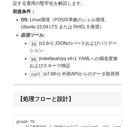
証する運用の堅牢化を解説します。
前提条件：
OS
: Linux環境（POSIX準拠のシェル環境、
Ubuntu 22.04 LTS または RHEL 9 推奨）
必須ツール
:
(v1.6+): JSONのパースおよびバリデー
jq
ション
(mikefarah/yq v4+): YAMLへの構造変換
yq
およびスキーマ検証
(v7.68+): 外部APIからのデータ取得用
curl
【処理フローと設計】
graph TD

    A["外部API / JSONソース"] -->|curl -sSL --ret