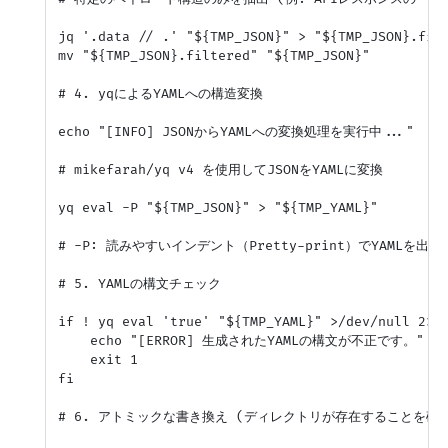
jq '.data // .' "${TMP_JSON}" > "${TMP_JSON}.filt
mv "${TMP_JSON}.filtered" "${TMP_JSON}"

# 4. yqによるYAMLへの構造変換

echo "[INFO] JSONからYAMLへの変換処理を実行中..."

# mikefarah/yq v4 を使用してJSONをYAMLに変換

yq eval -P "${TMP_JSON}" > "${TMP_YAML}"

# -P: 読みやすいインデント（Pretty-print）でYAMLを出力

# 5. YAMLの構文チェック

if ! yq eval 'true' "${TMP_YAML}" >/dev/null 2>&1
    echo "[ERROR] 生成されたYAMLの構文が不正です。" >&2
    exit 1

fi

# 6. アトミックな書き換え (ディレクトリが存在することを確認