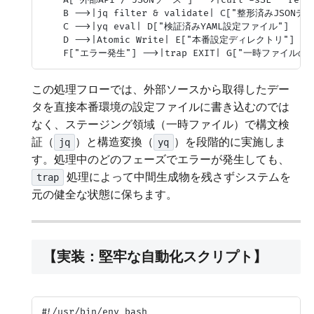
    B -->|jq filter & validate| C["整形済みJSONデー
    C -->|yq eval| D["検証済みYAML設定ファイル"]

    D -->|Atomic Write| E["本番設定ディレクトリ"]

この処理フローでは、外部ソースから取得したデー
タを直接本番環境の設定ファイルに書き込むのでは
なく、ステージング領域（一時ファイル）で構文検
証（
）と構造変換（
）を段階的に実施しま
jq
yq
す。処理中のどのフェーズでエラーが発生しても、
処理によって中間生成物を残さずシステムを
trap
元の健全な状態に保ちます。
【実装：堅牢な自動化スクリプト】
#!/usr/bin/env bash
