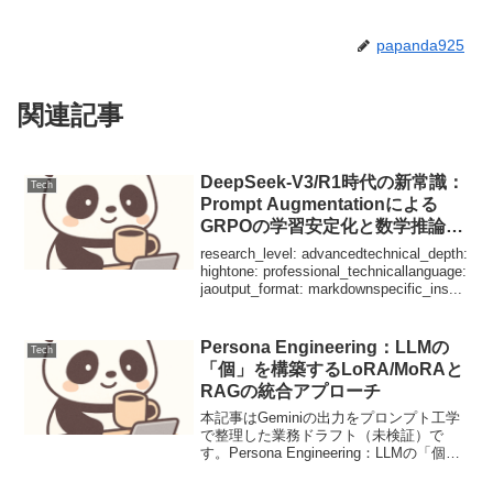
papanda925
関連記事
DeepSeek-V3/R1時代の新常識：
Tech
Prompt Augmentationによる
GRPOの学習安定化と数学推論能
力の向上
research_level: advancedtechnical_depth:
hightone: professional_technicallanguage:
jaoutput_format: markdownspecific_ins...
Persona Engineering：LLMの
Tech
「個」を構築するLoRA/MoRAと
RAGの統合アプローチ
本記事はGeminiの出力をプロンプト工学
で整理した業務ドラフト（未検証）で
す。Persona Engineering：LLMの「個」
を構築するLoRA/MoRAとRAGの統合アプ
ローチ【要点サマリ】LLMに一貫した性