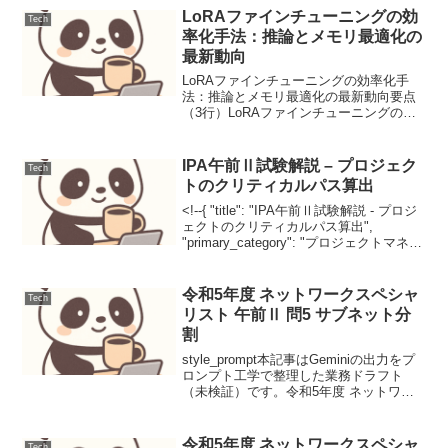
格や口調（キャラ付け）...
LoRAファインチューニングの効
Tech
率化手法：推論とメモリ最適化の
最新動向
LoRAファインチューニングの効率化手
法：推論とメモリ最適化の最新動向要点
（3行）LoRAファインチューニングの推
論速度とメモリ使用量を最適化する複数
の技術が登場し、GPUリソースの削減と
高速化を実現しています。QLoRAによる
IPA午前Ⅱ試験解説 – プロジェク
Tech
4bit量子...
トのクリティカルパス算出
<!--{ "title": "IPA午前Ⅱ試験解説 - プロジ
ェクトのクリティカルパス算出",
"primary_category": "プロジェクトマネジ
メント", "secondary_categories": [ "試験
対策", "...
令和5年度 ネットワークスペシャ
Tech
リスト 午前Ⅱ 問5 サブネット分
割
style_prompt本記事はGeminiの出力をプ
ロンプト工学で整理した業務ドラフト
（未検証）です。令和5年度 ネットワー
クスペシャリスト 午前Ⅱ 問5 サブネット
分割本問題はCIDR表記とサブネットマス
クの関係から作成可能なサブネット...
令和5年度 ネットワークスペシャ
Tech