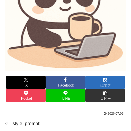
X
Facebook
はてブ
Pocket
LINE
コピー
2026.07.05
<!-- style_prompt: