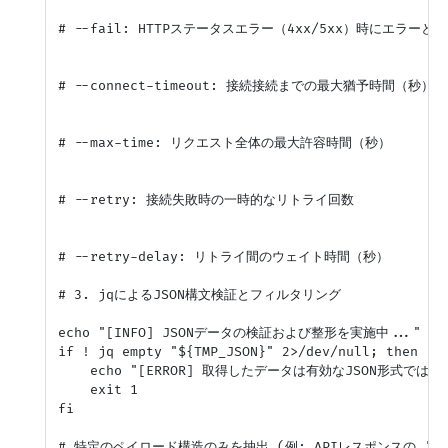
# --fail: HTTPステータスエラー（4xx/5xx）時にエラーとし
# --connect-timeout: 接続接続までの最大猶予時間（秒）

# --max-time: リクエスト全体の最大許容時間（秒）

# --retry: 接続失敗時の一時的なリトライ回数

# --retry-delay: リトライ間のウェイト時間（秒）

# 3. jqによるJSON構文検証とフィルタリング

echo "[INFO] JSONデータの検証および整形を実施中..."

if ! jq empty "${TMP_JSON}" 2>/dev/null; then

    echo "[ERROR] 取得したデータは有効なJSON形式ではあり
    exit 1

fi

# 特定のペイロード構造のみを抽出 (例: APIレスポンスの 'da