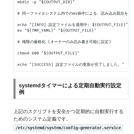
mkdir -p "${OUTPUT_DIR}"

# 同一ファイルシステム内でのmv操作による、読み込み競合を避
echo "[INFO] 設定ファイルを適用中: ${OUTPUT_FILE}"

mv "${TMP_YAML}" "${OUTPUT_FILE}"

# 権限の厳格化 (オーナーのみ読み書き可能に設定)

chmod 600 "${OUTPUT_FILE}"

systemdタイマーによる定期自動実行設定
例
上記のスクリプトを安全かつ定期的に自動実行する
ためのシステム定義です。
/etc/systemd/system/config-generator.service