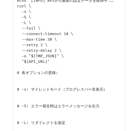
echo "[INFO] APIから最新の設定データを取得中..."

curl \

  -s \

  -S \

  -L \

  --fail \

  --connect-timeout 10 \

  --max-time 30 \

  --retry 3 \

  --retry-delay 2 \

  -o "${TMP_JSON}" \

  "${API_URL}"

# 各オプションの意味:

# -s: サイレントモード（プログレスバー非表示）

# -S: エラー発生時はエラーメッセージを出力

# -L: リダイレクトを追従
