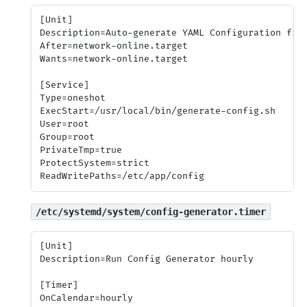
[Unit]

Description=Auto-generate YAML Configuration from
After=network-online.target

Wants=network-online.target

[Service]

Type=oneshot

ExecStart=/usr/local/bin/generate-config.sh

User=root

Group=root

PrivateTmp=true

ProtectSystem=strict

/etc/systemd/system/config-generator.timer
[Unit]

Description=Run Config Generator hourly

[Timer]

OnCalendar=hourly
