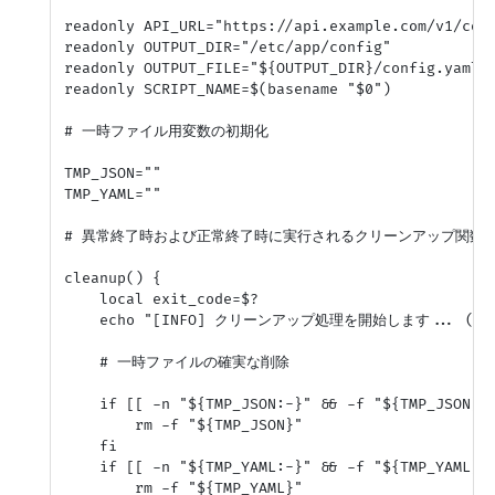
readonly API_URL="https://api.example.com/v1/conf
readonly OUTPUT_DIR="/etc/app/config"

readonly OUTPUT_FILE="${OUTPUT_DIR}/config.yaml"

readonly SCRIPT_NAME=$(basename "$0")

# 一時ファイル用変数の初期化

TMP_JSON=""

TMP_YAML=""

# 異常終了時および正常終了時に実行されるクリーンアップ関数

cleanup() {

    local exit_code=$?

    echo "[INFO] クリーンアップ処理を開始します... (Exit C
    # 一時ファイルの確実な削除

    if [[ -n "${TMP_JSON:-}" && -f "${TMP_JSON}" 
        rm -f "${TMP_JSON}"

    fi

    if [[ -n "${TMP_YAML:-}" && -f "${TMP_YAML}" 
        rm -f "${TMP_YAML}"
