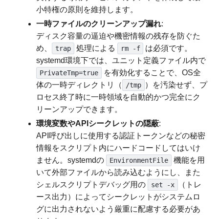
小特権の原則を維持します。
一時ファイルのクリーンアップ漏れ
:
ディスク容量の逼迫や機密情報の残存を防ぐた
め、
処理による
は必須です。
trap
rm -f
systemd環境下では、ユニット定義ファイル内で
を有効化することで、OS全
PrivateTmp=true
体の一時ディレクトリ（
）を汚染せず、プ
/tmp
ロセス終了時に一時領域を自動的かつ完全にク
リーンアップできます。
環境変数やAPIシークレットの隠蔽
:
API呼び出しに使用する認証トークンなどの秘密
情報をスクリプト内にハードコードしてはいけ
ません。systemdの
機能を用
EnvironmentFile
いて外部ファイルから読み込むようにし、また
シェルスクリプトデバッグ用の
（トレ
set -x
ース出力）によってシークレットがシステムロ
グに出力されないよう厳重に配慮する必要があ