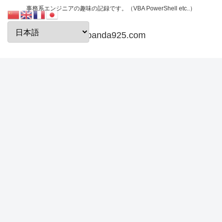
事務系エンジニアの趣味の記録です。（VBA PowerShell etc..）
papanda925.com