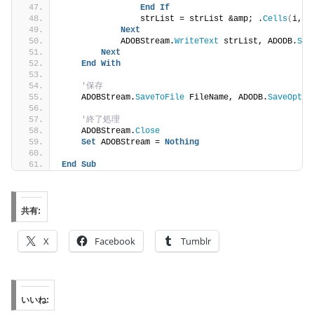
End
If
                strList = strList &amp; .
Cells
(
i, j
Next
            ADOBStream.
WriteText
 strList, ADODB.
Str
Next
End
With
'保存
    ADOBStream.
SaveToFile
 FileName, ADODB.
SaveOptio
'終了処理
    ADOBStream.
Close
Set
 ADOBStream = 
Nothing
End
Sub
共有:
X
Facebook
Tumblr
いいね: