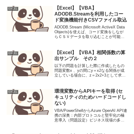
【Excel】【VBA】
EXCEL
ADODB.Streamを利用したコー
ド変換機能付きCSVファイル取込
ADODB.Stream (Microsoft ActiveX Data
Objects)を使えば、コード変換をしなが
らＣＳＶデータを取り込むことが可能。
ＣＳＶファイルの作成元のシステムが、
Windows(Excel）以外で、文字コードを
気...
【Excel】【VBA】相関係数の算
EXCEL
出サンプル その２
以下の問題を計算した際に作成したもの
問題変数x 、yの間にy＝x2なる関係が成
立している場合に、z＝2x2+3として求め
た変数yとzの相関係数 Sub 相関係数
2() Const StartPos As Long = 1 Const
Co...
環境変数からAPIキーを取得 (セ
EXCEL
キュリティのためハードコードし
ない)
VBA/PowerShellからAzure OpenAI API連
携の深奥：内部プロトコルと堅牢化の極
意導入（問題設定）ビジネス現場の多く
で依然としてVBAが駆使され、Windows
環境での自動化にはPowerShellが幅広く