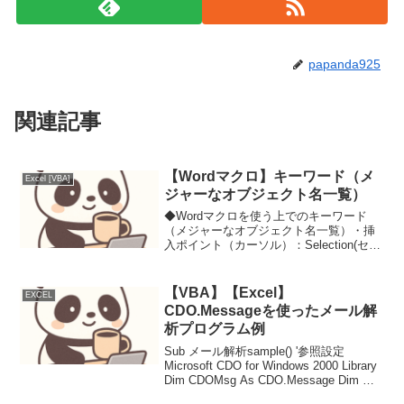
papanda925
関連記事
【Wordマクロ】キーワード（メ
Excel [VBA]
ジャーなオブジェクト名一覧）
◆Wordマクロを使う上でのキーワード
（メジャーなオブジェクト名一覧）・挿
入ポイント（カーソル）：Selection(セレ
クション）・本文（文全体）：
Document（ドキュメント）・文（句点
（。）まで）：Sentence（センテン
【VBA】【Excel】
EXCEL
ス）・段...
CDO.Messageを使ったメール解
析プログラム例
Sub メール解析sample() '参照設定
Microsoft CDO for Windows 2000 Library
Dim CDOMsg As CDO.Message Dim Ws
As Worksheet Dim RowInde...