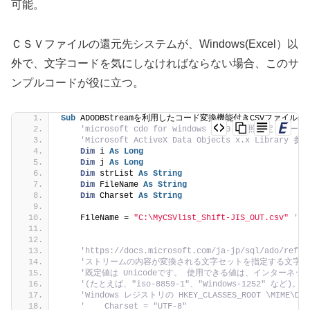
可能。
ＣＳＶファイルの還元先システムが、Windows(Excel）以
外で、文字コードを気にしなければならない場合、このサ
ンプルコードが役に立つ。
Sub
 ADODBStreamを利用したコード変換機能付きCSVファイル出
'microsoft cdo for windows 2000  参照設定　メー
'Microsoft ActiveX Data Objects x.x Lib
Dim
 i 
As
Long
Dim
 j 
As
Long
Dim
 strList 
As
String
Dim
 FileName 
As
String
Dim
 Charset 
As
String
    FileName = 
"C:\MyCSVlist_Shift-JIS_OUT.csv"
'C
'https://docs.microsoft.com/ja-jp/sql/ado/refer
'ストリームの内容が変換される文字セットを指定する文字
'既定値は Unicodeです。 使用できる値は、インター
'(たとえば、"iso-8859-1"、"Windows-1252"
'Windows レジストリの HKEY_CLASSES_ROOT \MIME
'    Charset = "UTF-8"