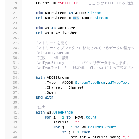
    Charset = 
"Shift-JIS"
'ここではShift-JISを指定
Dim
 ADOBStream 
As
 ADODB.
Stream
Set
 ADOBStream = 
New
 ADODB.
Stream
Dim
 Ws 
As
 Worksheet
Set
 Ws = ActiveSheet
'ストリームを開く
'ストリームオブジェクトに格納されているデータの型を指定
'StreamTypeEnum
'定数    値  説明
'adTypeBinary    1   バイナリデータを示します。
'adTypeText  2   既定値。 Charsetによって
With
 ADOBStream
        .Type = ADODB.
StreamTypeEnum
.
adTypeText
        .Charset = Charset
        .Open
End
With
'出力
With
 Ws.
UsedRange
For
 i = 
1
To
 .Rows.
Count
            strList = 
""
For
 j = 
1
To
 Ws.
Columns
.
Count
If
 j 
>
1
Then
                    strList = strList &amp; 
","