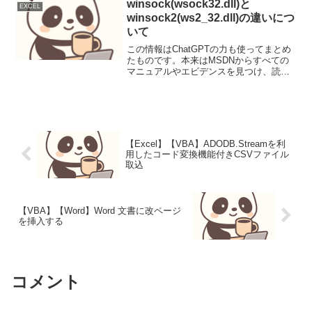
使われていま...
winsock(wsock32.dll)と
EXCEL
winsock2(ws2_32.dll)の違いにつ
いて
この情報はChatGPTの力も使ってまとめ
たものです。本来はMSDNからすべての
マニュアルやエビデンスを見つけ、読み
込んだ上でまとめたかったが、特に
Winsockについては情報が古くい公式の
マニュアルも見つけられずにて、自分に
文章力もなかっ...
【Excel】【VBA】ADODB.Streamを利
用したコード変換機能付きCSVファイル
取込
【VBA】【Word】Word 文書に改ページ
を挿入する
コメント