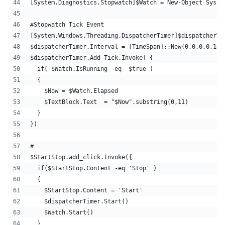
[System.Diagnostics.Stopwatch]$Watch = New-Object Syste
#Stopwatch Tick Event 
[System.Windows.Threading.DispatcherTimer]$dispatcherTi
$dispatcherTimer.Interval = [TimeSpan]::New(0,0,0,0,10)
$dispatcherTimer.Add_Tick.Invoke( {
  if( $Watch.IsRunning -eq  $true )
  {
    $Now = $Watch.Elapsed
    $TextBlock.Text  = "$Now".substring(0,11)  
  }
})
#
$StartStop.add_click.Invoke({
  if($StartStop.Content -eq 'Stop' )
  {
    $StartStop.Content = 'Start'
    $dispatcherTimer.Start()
    $Watch.Start()
  }