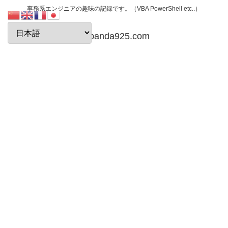
事務系エンジニアの趣味の記録です。（VBA PowerShell etc..）
papanda925.com