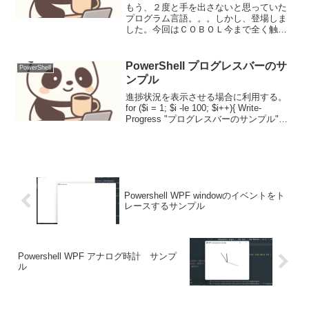
もう、２度と手を出さないと思っていた
プログラム言語。。。しかし、登場しま
した。今回はＣＯＢＯＬ今まで全く触っ
たことも見たこともない！！でも、、Ｃ
／Ｃ＋＋、Ｂasic等々、いろいろな言語
使ってきたし、ＣＯＢＯＬは可読性が高
PowerShell プログレスバーのサ
PowerShell
いので言語なので、な...
ンプル
進捗状況を表示させる場合に利用する。
for ($i = 1; $i -le 100; $i++){ Write-
Progress "プログレスバーのサンプル"
"進捗状況：" -PercentComplete $i Start-
Sleep ...
Powershell WPF windowのイベントをト
レースするサンプル
Powershell WPF アナログ時計 サンプ
ル