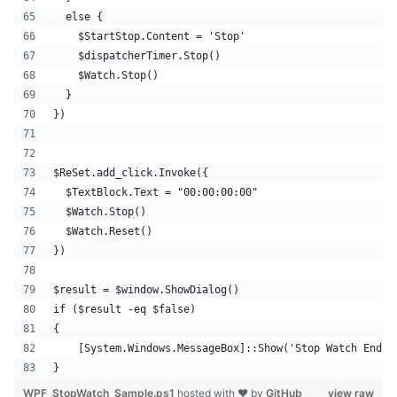
  else {
    $StartStop.Content = 'Stop'
    $dispatcherTimer.Stop()
    $Watch.Stop()
  } 
})
$ReSet.add_click.Invoke({
  $TextBlock.Text = "00:00:00:00" 
  $Watch.Stop()
  $Watch.Reset()
})
$result = $window.ShowDialog()
if ($result -eq $false)
{
    [System.Windows.MessageBox]::Show('Stop Watch End')
}
WPF_StopWatch_Sample.ps1
hosted with ❤ by
GitHub
view raw