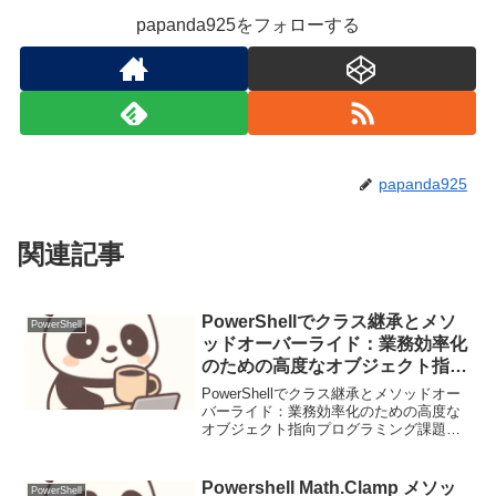
papanda925をフォローする
papanda925
関連記事
PowerShellでクラス継承とメソ
PowerShell
ッドオーバーライド：業務効率化
のための高度なオブジェクト指向
プログラミング
PowerShellでクラス継承とメソッドオー
バーライド：業務効率化のための高度な
オブジェクト指向プログラミング課題背
景と実務シナリオPowerShellスクリプト
で、複数のシステムやサービスを管理す
る必要がある場合、同じような処理を何
Powershell Math.Clamp メソッ
PowerShell