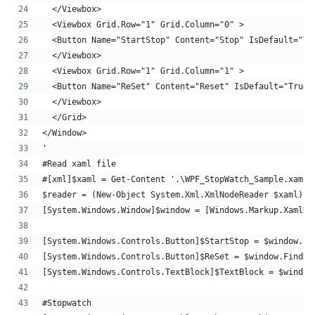
  </Viewbox>
  <Viewbox Grid.Row="1" Grid.Column="0" >
  <Button Name="StartStop" Content="Stop" IsDefault="Tr
  </Viewbox>
  <Viewbox Grid.Row="1" Grid.Column="1" >
  <Button Name="ReSet" Content="Reset" IsDefault="True"
  </Viewbox>
  </Grid>
</Window>
' 
#Read xaml file
#[xml]$xaml = Get-Content '.\WPF_StopWatch_Sample.xaml'
$reader = (New-Object System.Xml.XmlNodeReader $xaml)
[System.Windows.Window]$window = [Windows.Markup.XamlRe
[System.Windows.Controls.Button]$StartStop = $window.Fi
[System.Windows.Controls.Button]$ReSet = $window.FindNa
[System.Windows.Controls.TextBlock]$TextBlock = $window
#Stopwatch