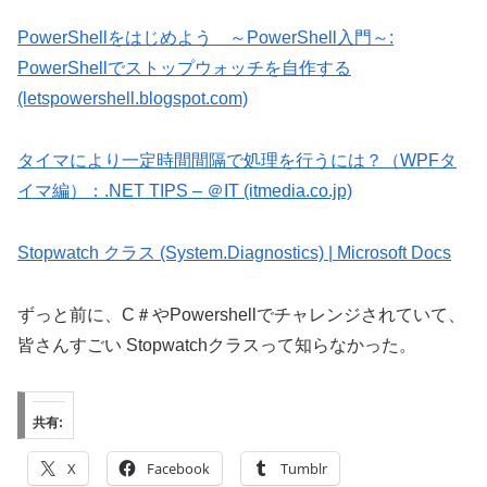
PowerShellをはじめよう ～PowerShell入門～:
PowerShellでストップウォッチを自作する
(letspowershell.blogspot.com)
タイマにより一定時間間隔で処理を行うには？（WPFタ
イマ編）：.NET TIPS – ＠IT (itmedia.co.jp)
Stopwatch クラス (System.Diagnostics) | Microsoft Docs
ずっと前に、C＃やPowershellでチャレンジされていて、
皆さんすごい Stopwatchクラスって知らなかった。
共有:
X
Facebook
Tumblr