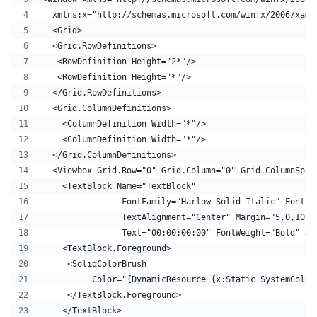
  xmlns:x="http://schemas.microsoft.com/winfx/2006/xaml
  <Grid>
  <Grid.RowDefinitions>
   <RowDefinition Height="2*"/>
   <RowDefinition Height="*"/>
  </Grid.RowDefinitions>
  <Grid.ColumnDefinitions>
    <ColumnDefinition Width="*"/>
    <ColumnDefinition Width="*"/>
  </Grid.ColumnDefinitions>
  <Viewbox Grid.Row="0" Grid.Column="0" Grid.ColumnSpan
    <TextBlock Name="TextBlock" 
                FontFamily="Harlow Solid Italic" FontSi
                TextAlignment="Center" Margin="5,0,10,0
                Text="00:00:00:00" FontWeight="Bold" >
    <TextBlock.Foreground>
     <SolidColorBrush
          Color="{DynamicResource {x:Static SystemColor
     </TextBlock.Foreground>
    </TextBlock>