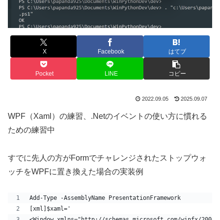
X
Facebook
はてブ
Pocket
LINE
コピー
2022.09.05
2025.09.07
WPF（Xaml）の練習、.Netのイベントの使い方に慣れる
ための練習中
すでに先人の方がFormでチャレンジされたストップウォ
ッチをWPFに置き換えた場合の実装例
Add-Type -AssemblyName PresentationFramework
[xml]$xaml='
<Window xmlns="http://schemas.microsoft.com/winfx/2006/