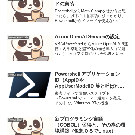
度も...
ドの実装
PosershellからMath.Clampを使おうと思
ったら、以下の注意事項にひっかかり、
Powershellからメソッドを使えないこと
がわかった。重要この API は CLS 準拠
ではありません。そこで、Clamp のサン
プルを作成。C...
Azure OpenAI Serviceの設定
PowerAutomate
VBA/PowerShellからAzure OpenAI API連
携：内部挙動と堅牢化の極意導入（問題
設定）Excelマクロやバッチ処理といった
業務自動化の現場では、VBAや
PowerShellが今なお広く利用されていま
す。これらのスクリプ...
Powershell アプリケーション
PowerShell
ID（AppIDや
AppUserModelID 等と呼ばれる
ID）を確認するコマンド
参考サイトで面白いスクリプト
（Powershellでトースト通知）を発見。
その中で、Windows RTの機能（
Windows UWP 名前空間 - Windows UWP
applications | Microsoft Docs）の中...
新プログラミング言語
PowerShell
（COBOL）習得と、その為の環
境構築（仮想ＯＳでLinux）