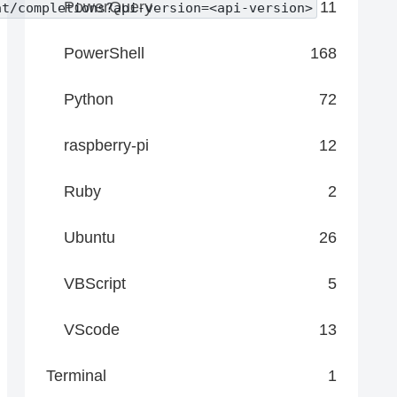
PowerQuery
11
at/completions?api-version=<api-version>
PowerShell
168
Python
72
raspberry-pi
12
Ruby
2
Ubuntu
26
VBScript
5
VScode
13
Terminal
1