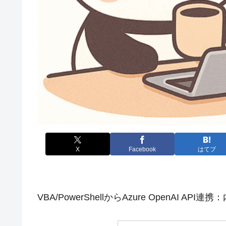
X
Facebook
はてブ
VBA/PowerShellからAzure OpenAI A