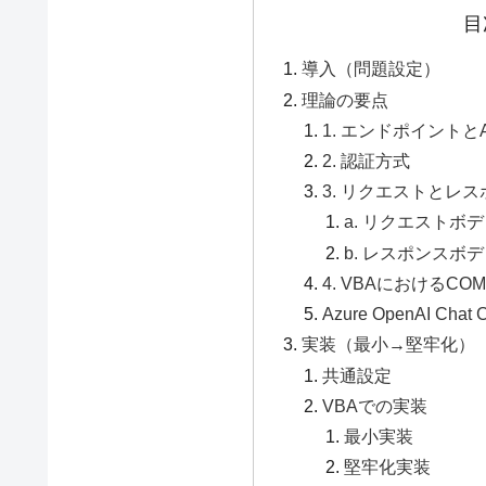
目
導入（問題設定）
理論の要点
1. エンドポイントと
2. 認証方式
3. リクエストとレス
a. リクエストボ
b. レスポンスボ
4. VBAにおけるCOM
Azure OpenAI Chat
実装（最小→堅牢化）
共通設定
VBAでの実装
最小実装
堅牢化実装