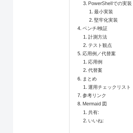
PowerShellでの実装
最小実装
堅牢化実装
ベンチ/検証
計測方法
テスト観点
応用例／代替案
応用例
代替案
まとめ
運用チェックリスト
参考リンク
Mermaid 図
共有:
いいね: