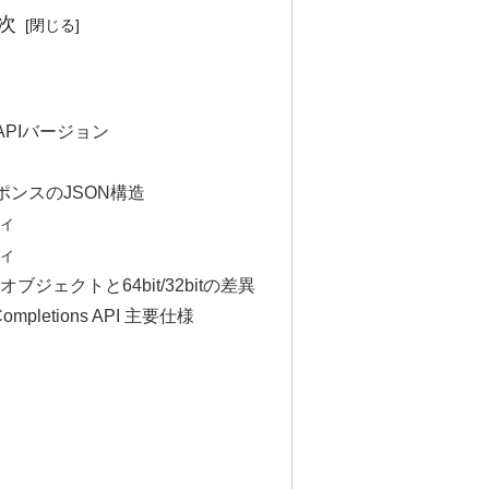
次
APIバージョン
ポンスのJSON構造
ディ
ディ
オブジェクトと64bit/32bitの差異
 Completions API 主要仕様