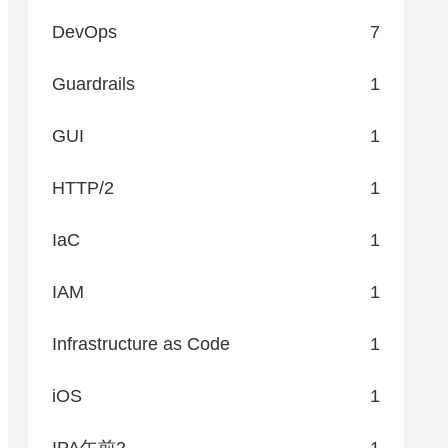
DevOps
7
Guardrails
1
GUI
1
HTTP/2
1
IaC
1
IAM
1
Infrastructure as Code
1
iOS
1
IPA午前2
1