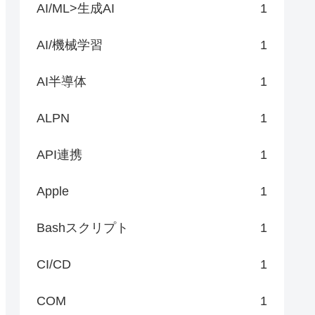
AI/ML>生成AI
1
AI/機械学習
1
AI半導体
1
ALPN
1
API連携
1
Apple
1
Bashスクリプト
1
CI/CD
1
COM
1