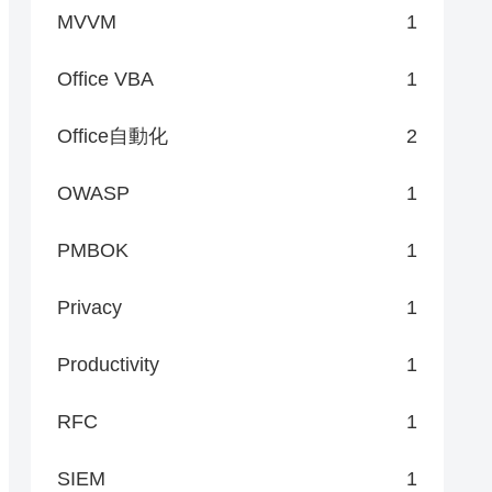
MVVM
1
Office VBA
1
Office自動化
2
OWASP
1
PMBOK
1
Privacy
1
Productivity
1
RFC
1
SIEM
1