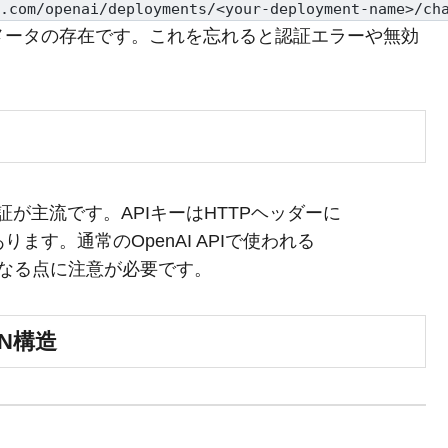
.com/openai/deployments/<your-deployment-name>/ch
メータの存在です。これを忘れると認証エラーや無効
。
による認証が主流です。APIキーはHTTPヘッダーに
ます。通常のOpenAI APIで使われる
なる点に注意が必要です。
N構造