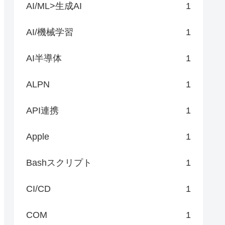
AI/ML>生成AI
1
AI/機械学習
1
AI半導体
1
ALPN
1
API連携
1
Apple
1
Bashスクリプト
1
CI/CD
1
COM
1