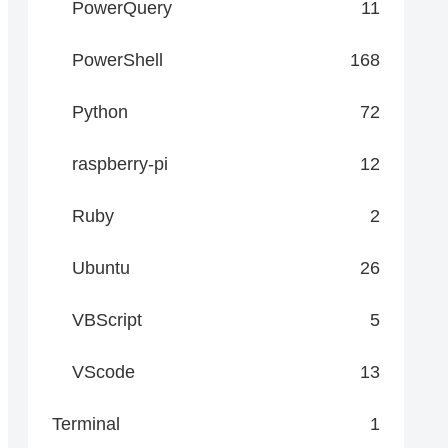
PowerQuery
11
でフィルタリング

PowerShell
168
Python
72
raspberry-pi
12
Ruby
2
Ubuntu
26
VBScript
5
VScode
13
Terminal
1