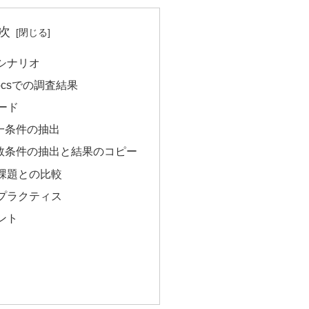
次
務シナリオ
式Docsでの調査結果
コード
単一条件の抽出
複数条件の抽出と結果のコピー
似課題との比較
トプラクティス
ント