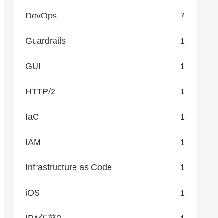
DevOps
7
Guardrails
1
GUI
1
HTTP/2
1
IaC
1
IAM
1
Infrastructure as Code
1
iOS
1
IPA午前2
1