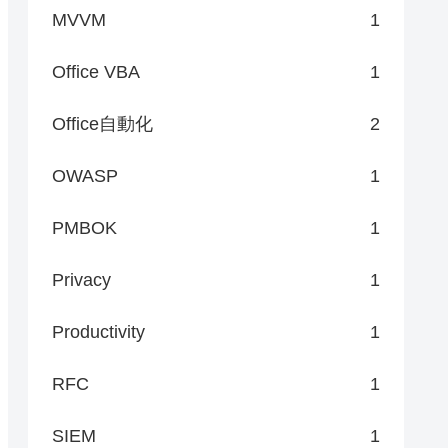
MVVM
1
Office VBA
1
Office自動化
2
OWASP
1
PMBOK
1
Privacy
1
Productivity
1
RFC
1
SIEM
1