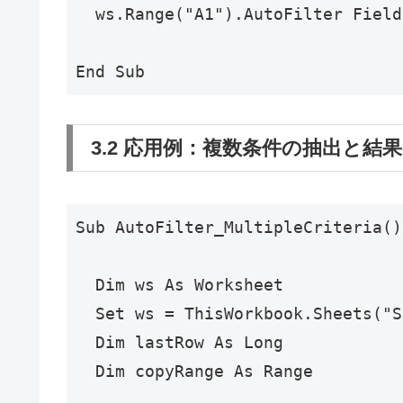
  ws.Range("A1").AutoFilter F
3.2 応用例：複数条件の抽出と結
Sub AutoFilter_MultipleCriteria()

  Dim ws As Worksheet

  Set ws = ThisWorkbook.Sheets("S
  Dim lastRow As Long

  Dim copyRange As Range
