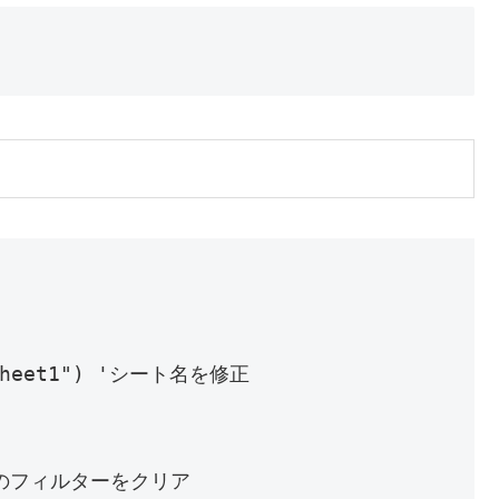
("Sheet1") 'シート名を修正

'既存のフィルターをクリア
