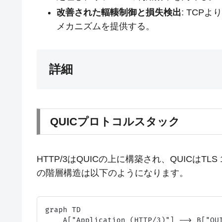
改善された輻輳制御と損失検出
: TC
メカニズムを提供する。
詳細
QUICプロトコルスタック
HTTP/3はQUICの上に構築され、QUICはT
の階層構造は以下のようになります。
graph TD

    A["Application (HTTP/3)"] --> B["QUI