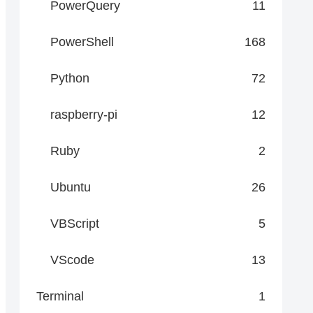
PowerQuery
11
PowerShell
168
Python
72
raspberry-pi
12
Ruby
2
Ubuntu
26
VBScript
5
VScode
13
Terminal
1