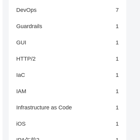
DevOps
7
Guardrails
1
GUI
1
HTTP/2
1
IaC
1
IAM
1
Infrastructure as Code
1
iOS
1
IPA午前2
1