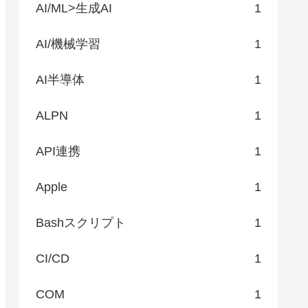
AI/ML>生成AI
1
AI/機械学習
1
AI半導体
1
ALPN
1
API連携
1
Apple
1
Bashスクリプト
1
CI/CD
1
COM
1