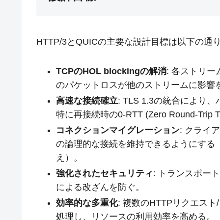
HTTP/3とQUICの主要な設計目標は以下の通
TCPのHOL blockingの解消
: 各ストリ
のパケットロスが他のストリームに影響
高速な接続確立
: TLS 1.3の統合に
特に再接続時の0-RTT (Zero Round-Tr
コネクションマイグレーション
: クラ
の論理的な接続を維持できるようにする（例
え）。
強化されたセキュリティ
: トランスポー
による改ざんを防ぐ。
効率的な多重化
: 複数のHTTPリクエス
処理し、リソースの利用効率を高める。