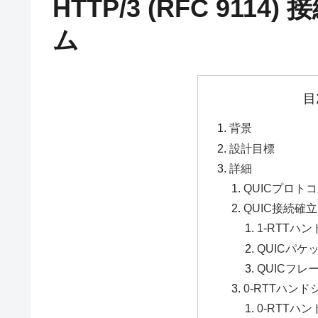
HTTP/3 (RFC 911
ム
目
背景
設計目標
詳細
QUICプロト
QUIC接続確
1-RTTハ
QUICパケット
QUICフレー
0-RTTハン
0-RTTハ