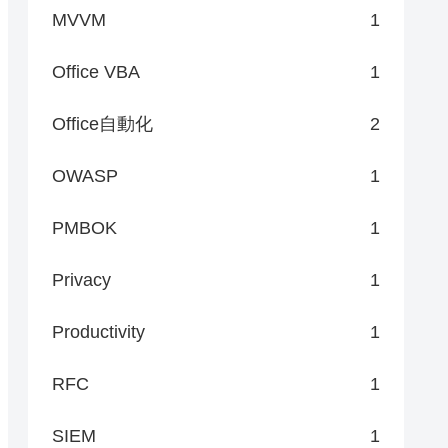
MVVM
1
Office VBA
1
Office自動化
2
OWASP
1
PMBOK
1
Privacy
1
Productivity
1
RFC
1
SIEM
1