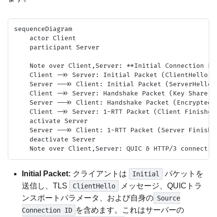
sequenceDiagram

    actor Client

    participant Server

    Note over Client,Server: **Initial Connection Es
    Client ->> Server: Initial Packet (ClientHello, 
    Server -->> Client: Initial Packet (ServerHello,
    Client ->> Server: Handshake Packet (Key Share, C
    Server -->> Client: Handshake Packet (Encrypted 
    Client ->> Server: 1-RTT Packet (Client Finished,
    activate Server

    Server -->> Client: 1-RTT Packet (Server Finished
    deactivate Server

Initial Packet:
クライアントは
パケットを
Initial
送信し、TLS
メッセージ、QUICトラ
ClientHello
ンスポートパラメータ、および自身の
Source
を含めます。これはサーバーの
Connection ID