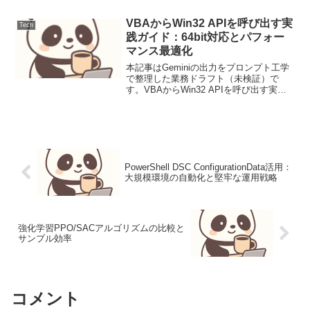
互運用の衝撃Android、Windowsに加え、
iOSを含むあらゆ...
VBAからWin32 APIを呼び出す実
Tech
践ガイド：64bit対応とパフォー
マンス最適化
本記事はGeminiの出力をプロンプト工学
で整理した業務ドラフト（未検証）で
す。VBAからWin32 APIを呼び出す実践
ガイド：64bit対応とパフォーマンス最適
化背景/要件Microsoft Office製品の自動化
において、VBA (...
PowerShell DSC ConfigurationData活用：
大規模環境の自動化と堅牢な運用戦略
強化学習PPO/SACアルゴリズムの比較と
サンプル効率
コメント