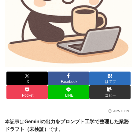
X
Facebook
はてブ
Pocket
LINE
コピー
2025.10.29
本記事は
Geminiの出力をプロンプト工学で整理した業務
ドラフト（未検証）
です。