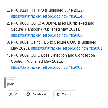
RFC 9114: HTTP/3 (Published June 2022).
https://datatracker.ietf.org/doc/html/rfc9114
RFC 9000: QUIC: A UDP-Based Multiplexed and
Secure Transport (Published May 2021).
https://datatracker.ietf.org/doc/html/rfc9000
RFC 9001: Using TLS to Secure QUIC (Published
May 2021).
https://datatracker.ietf.org/doc/html/rfc9001
RFC 9002: QUIC Loss Detection and Congestion
Control (Published May 2021).
https://datatracker.ietf.org/doc/html/rfc9002
共有:
X
Facebook
Tumblr