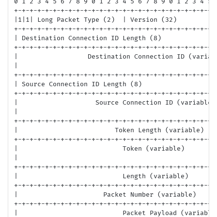
0 1 2 3 4 5 6 7 8 9 0 1 2 3 4 5 6 7 8 9 0 1 2 3 4 5 6
+-+-+-+-+-+-+-+-+-+-+-+-+-+-+-+-+-+-+-+-+-+-+-+-+-+-+
|1|1| Long Packet Type (2)  | Version (32)           
+-+-+-+-+-+-+-+-+-+-+-+-+-+-+-+-+-+-+-+-+-+-+-+-+-+-+
| Destination Connection ID Length (8)               
+-+-+-+-+-+-+-+-+-+-+-+-+-+-+-+-+-+-+-+-+-+-+-+-+-+-+
|                  Destination Connection ID (variabl
|                                                    
+-+-+-+-+-+-+-+-+-+-+-+-+-+-+-+-+-+-+-+-+-+-+-+-+-+-+
| Source Connection ID Length (8)                    
+-+-+-+-+-+-+-+-+-+-+-+-+-+-+-+-+-+-+-+-+-+-+-+-+-+-+
|                    Source Connection ID (variable) 
|                                                    
+-+-+-+-+-+-+-+-+-+-+-+-+-+-+-+-+-+-+-+-+-+-+-+-+-+-+
|                         Token Length (variable)    
+-+-+-+-+-+-+-+-+-+-+-+-+-+-+-+-+-+-+-+-+-+-+-+-+-+-+
|                           Token (variable)         
|                                                    
+-+-+-+-+-+-+-+-+-+-+-+-+-+-+-+-+-+-+-+-+-+-+-+-+-+-+
|                           Length (variable)        
+-+-+-+-+-+-+-+-+-+-+-+-+-+-+-+-+-+-+-+-+-+-+-+-+-+-+
|                      Packet Number (variable)      
+-+-+-+-+-+-+-+-+-+-+-+-+-+-+-+-+-+-+-+-+-+-+-+-+-+-+
|                           Packet Payload (variable)