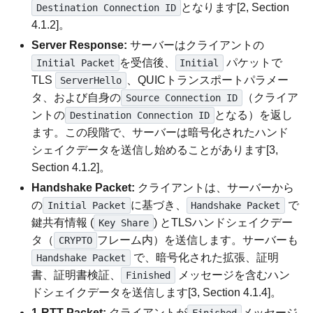
となります[2, Section
Destination Connection ID
4.1.2]。
Server Response:
サーバーはクライアントの
を受信後、
パケットで
Initial Packet
Initial
TLS
、QUICトランスポートパラメー
ServerHello
タ、および自身の
（クライア
Source Connection ID
ントの
となる）を返し
Destination Connection ID
ます。この段階で、サーバーは暗号化されたハンド
シェイクデータを送信し始めることがあります[3,
Section 4.1.2]。
Handshake Packet:
クライアントは、サーバーから
の
に基づき、
で
Initial Packet
Handshake Packet
鍵共有情報 (
) とTLSハンドシェイクデー
Key Share
タ（
フレーム内）を送信します。サーバーも
CRYPTO
で、暗号化された拡張、証明
Handshake Packet
書、証明書検証、
メッセージを含むハン
Finished
ドシェイクデータを送信します[3, Section 4.1.4]。
1-RTT Packet:
クライアントが
メッセージ
Finished