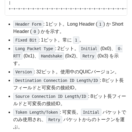
|                                                    
: 1ビット。Long Header (
) か Short
Header Form
1
Header (
) かを示す。
0
: 1ビット。常に
。
Fixed Bit
1
: 2ビット。
(0x0)、
Long Packet Type
Initial
0-
(0x1)、
(0x2)、
(0x3) を示
RTT
Handshake
Retry
す。
: 32ビット。使用中のQUICバージョン。
Version
: 8ビット長
Destination Connection ID Length/ID
フィールドと可変長の接続ID。
: 8ビット長フィー
Source Connection ID Length/ID
ルドと可変長の接続ID。
: 可変長。
パケットで
Token Length/Token
Initial
のみ使用され、
パケットからのトークンを運
Retry
ぶ。