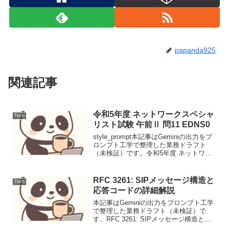
papanda925
関連記事
令和5年度 ネットワークスペシャ
Tech
リスト試験 午前Ⅱ 問11 EDNS0
style_prompt本記事はGeminiの出力をプ
ロンプト工学で整理した業務ドラフト
（未検証）です。令和5年度 ネットワー
クスペシャリスト試験 午前Ⅱ 問11
EDNS0DNSメッセージサイズの拡張仕様
であるEDNS0の役割と、UDPパ...
RFC 3261: SIPメッセージ構造と
Tech
応答コードの詳細解説
本記事はGeminiの出力をプロンプト工学
で整理した業務ドラフト（未検証）で
す。RFC 3261: SIPメッセージ構造と応
答コードの詳細解説背景Session Initiation