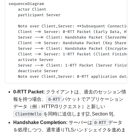
sequenceDiagram

    actor Client

    participant Server

    Note over Client,Server: **Subsequent Connection 
    Client ->> Server: 0-RTT Packet (Early Data, HTT
    Server -->> Client: Handshake Packet (ServerHell
    Client ->> Server: Handshake Packet (Key Share, C
    Server -->> Client: Handshake Packet (Encrypted 
    Client ->> Server: 1-RTT Packet (Client Finished)
    activate Server

    Server -->> Client: 1-RTT Packet (Server Finished
    deactivate Server

0-RTT Packet:
クライアントは、過去のセッション情
報を持つ場合、
パケットでアプリケーション
0-RTT
データ（例：HTTP/3リクエスト）と新しい
を同時に送信します[2, Section 9]。
ClientHello
Handshake Completion:
サーバーは
データ
0-RTT
を処理しつつ、通常通りTLSハンドシェイクを進めま