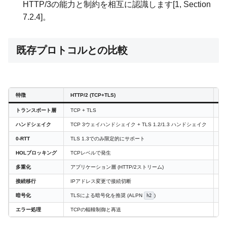
HTTP/3の能力と制約を相互に認識します[1, Section
7.2.4]。
既存プロトコルとの比較
特徴
HTTP/2 (TCP+TLS)
HT
トランスポート層
TCP + TLS
UD
ハンドシェイク
TCP 3ウェイハンドシェイク + TLS 1.2/1.3 ハンドシェイク
Q
0-RTT
TLS 1.3でのみ限定的にサポート
Q
HOLブロッキング
TCPレベルで発生
Q
多重化
アプリケーション層 (HTTP/2ストリーム)
ト
接続移行
IPアドレス変更で接続切断
C
暗号化
TLSによる暗号化を推奨 (ALPN
)
Q
h2
エラー処理
TCPの輻輳制御と再送
Q