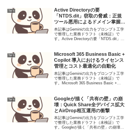
Protocol（SIP）は、インターネット上で
のマルチ...
Active Directoryの要
Tech
「NTDS.dit」窃取の脅威：正規
ツール悪用によるドメイン掌握の
防衛
本記事はGeminiの出力をプロンプト工学
で整理した業務ドラフト（未検証）で
す。Active Directoryの要「NTDS.dit」窃
取の脅威：正規ツール悪用によるドメイ
ン掌握の防衛【脅威の概要と背景】正規
のリモート管理ツール（RMM）...
Microsoft 365 Business Basic +
Tech
Copilot 導入におけるライセンス
管理とコスト最適化の自動化
本記事はGeminiの出力をプロンプト工学
で整理した業務ドラフト（未検証）で
す。Microsoft 365 Business Basic +
Copilot 導入におけるライセンス管理とコ
スト最適化の自動化【導入】中小規模組
織でのCopil...
Googleが描く「共有の壁」の崩
Tech
壊：Quick Share全デバイス拡大
とAirDrop相互運用の衝撃
本記事はGeminiの出力をプロンプト工学
で整理した業務ドラフト（未検証）で
す。Googleが描く「共有の壁」の崩壊：
Quick Share全デバイス拡大とAirDrop相