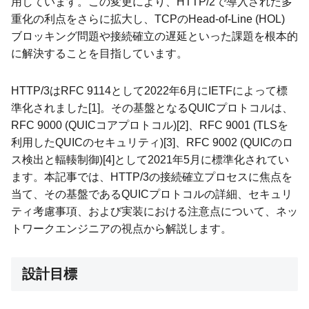
用しています。この変更により、HTTP/2で導入された多
重化の利点をさらに拡大し、TCPのHead-of-Line (HOL)
ブロッキング問題や接続確立の遅延といった課題を根本的
に解決することを目指しています。
HTTP/3はRFC 9114として2022年6月にIETFによって標
準化されました[1]。その基盤となるQUICプロトコルは、
RFC 9000 (QUICコアプロトコル)[2]、RFC 9001 (TLSを
利用したQUICのセキュリティ)[3]、RFC 9002 (QUICのロ
ス検出と輻輳制御)[4]として2021年5月に標準化されてい
ます。本記事では、HTTP/3の接続確立プロセスに焦点を
当て、その基盤であるQUICプロトコルの詳細、セキュリ
ティ考慮事項、および実装における注意点について、ネッ
トワークエンジニアの視点から解説します。
設計目標