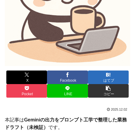
X
Facebook
はてブ
Pocket
LINE
コピー
2025.12.02
本記事は
Geminiの出力をプロンプト工学で整理した業務
ドラフト（未検証）
です。