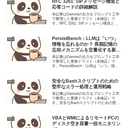
（Automated I...
RFC 3261: SIPメッセージ構造と
Tech
応答コードの詳細解説
本記事はGeminiの出力をプロンプト工学
で整理した業務ドラフト（未検証）で
す。RFC 3261: SIPメッセージ構造と応
答コードの詳細解説背景Session Initiation
Protocol（SIP）は、インターネット上で
のマルチ...
PersistBench：LLMは「いつ」
Tech
情報を忘れるのか？ 長期記憶の
忘却メカニズムを定量化する新ベ
ンチマーク
本記事はGeminiの出力をプロンプト工学
で整理した業務ドラフト（未検証）で
す。PersistBench：LLMは「いつ」情報
を忘れるのか？ 長期記憶の忘却メカニズ
ムを定量化する新ベンチマーク【要点サ
マリ】大規模言語モデル（LLM）が学
安全なBashスクリプトのための
Tech
習・...
堅牢なエラー処理と運用戦略
本記事はGeminiの出力をプロンプト工学
で整理した業務ドラフト（未検証）で
す。安全なBashスクリプトのための堅牢
なエラー処理と運用戦略Bashスクリプト
は、DevOpsの自動化において不可欠なツ
ールです。しかし、エラー処理を怠る
VBAとWMIによるリモートPCの
Tech
と、予期...
ディスク空き容量一括モニタリン