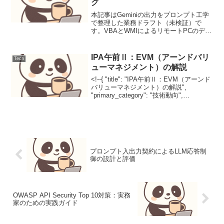
グ
本記事はGeminiの出力をプロンプト工学
で整理した業務ドラフト（未検証）で
す。VBAとWMIによるリモートPCのディ
スク空き容量一括モニタリング【背景と
目的】リモートPCの空き容量不足はシス
テム停止の要因です。WMIを活用し、ネ
IPA午前Ⅱ：EVM（アーンドバリ
Tech
ットワーク...
ューマネジメント）の解説
<!--{ "title": "IPA午前Ⅱ：EVM（アーンド
バリューマネジメント）の解説",
"primary_category": "技術動向",
"secondary_categories": [ "プロジェクト
マネジメント", "情...
プロンプト入出力契約によるLLM応答制
御の設計と評価
OWASP API Security Top 10対策：実務
家のための実践ガイド