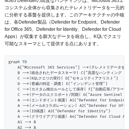
M365 Defenderの高度なハンティングは、Microsoft 365エ
コシステム全体から収集されたテレメトリデータを一元的
に分析する基盤を提供します。このアーキテクチャの中核
は、各Defender製品（Defender for Endpoint、Defender
for Office 365、Defender for Identity、Defender for Cloud
Apps）が収集する膨大なデータを統合し、KQLでクエリ
可能なスキーマとして提供する点にあります。
graph TD

    A["Microsoft 365 Services"] -->|テレメトリデータを収集|
    B -->|統合されたデータスキーマ| C{"高度なハンティング (KQL
    C -->|KQLクエリの実行| D["セキュリティアナリスト"]

    D -->|脅威の特定・調査| E("インシデント管理")

    C -->|カスタム検出ルールとして保存| F["自動応答/アラート"
    C -->|データのエクスポート/同期| G("Azure Sentinel / SI
    A -->|エンドポイント保護| A1("Defender for Endpoint"
    A -->|メール&コラボレーション| A2("Defender for Office
    A -->|ID保護| A3("Defender for Identity")

    A -->|クラウドアプリ保護| A4("Defender for Cloud Apps
    A1 --> B

    A2 --> B
