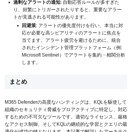
過剰なアラートの通知
: 自動応答ルールが多すぎた
り、頻繁にトリガーされたりすると、重要なアラー
トが見逃される可能性があります。
回避策
: アラートの優先度付けを行い、本当に対
応が必要な高シビアリティのアラートに焦点を
当てます。アラート疲労を避けるために、統合
されたインシデント管理プラットフォーム（例:
Microsoft Sentinel）でアラートを集約・相関分析
します。
まとめ
M365 Defenderの高度なハンティングは、KQLを駆使して
組織のセキュリティ脅威をプロアクティブに特定し、対応
するための不可欠なツールです。適切なライセンス、厳格
なアクセス制御、そしてKQLの継続的な学習とクエリの最
適化が成功の鍵となります。本記事で解説したアーキテク