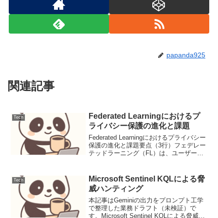
papanda925
関連記事
Federated Learningにおけるプ
Tech
ライバシー保護の進化と課題
Federated Learningにおけるプライバシー
保護の進化と課題要点（3行）フェデレー
テッドラーニング（FL）は、ユーザーの
ローカルデータを外部に送信することな
くモデルを訓練し、プライバシー保護と
モデル性能を両立させる技術です。差
Microsoft Sentinel KQLによる脅
Tech
分...
威ハンティング
本記事はGeminiの出力をプロンプト工学
で整理した業務ドラフト（未検証）で
す。Microsoft Sentinel KQLによる脅威ハ