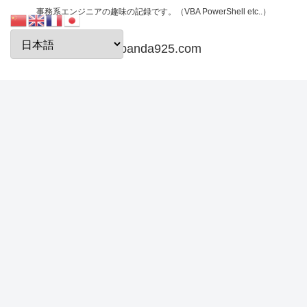
事務系エンジニアの趣味の記録です。（VBA PowerShell etc..）
papanda925.com