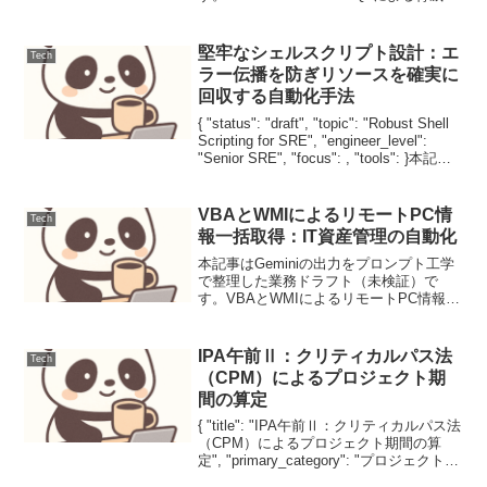
ンティングクラウドネイティブな
SIEM（Security Information and Event
M...
堅牢なシェルスクリプト設計：エ
Tech
ラー伝播を防ぎリソースを確実に
回収する自動化手法
{ "status": "draft", "topic": "Robust Shell
Scripting for SRE", "engineer_level":
"Senior SRE", "focus": , "tools": }本記
事...
VBAとWMIによるリモートPC情
Tech
報一括取得：IT資産管理の自動化
本記事はGeminiの出力をプロンプト工学
で整理した業務ドラフト（未検証）で
す。VBAとWMIによるリモートPC情報一
括取得：IT資産管理の自動化【背景と目
的】複数台のPCスペック調査において、
手動確認の手間やWMI接続の遅延による
IPA午前Ⅱ：クリティカルパス法
Tech
Exce...
（CPM）によるプロジェクト期
間の算定
{ "title": "IPA午前Ⅱ：クリティカルパス法
（CPM）によるプロジェクト期間の算
定", "primary_category": "プロジェクトマ
ネジメント", "secondary_categories": [