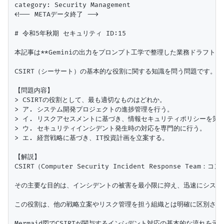
category: Security Management

<!-- METAデータ終了 -->

# 令和5年秋期 セキュリティ ID:15

本記事は**Geminiの出力をプロンプト工学で整理した業務ドラフト（未
CSIRT（シーサート）の基本的な役割に関する知識を問う問題です。組
【問題内容】

> CSIRTの役割として、最も適切なものはどれか。

> ア. システム開発プロジェクトの進捗管理を行う。

> イ. リスクアセスメントに基づき、情報セキュリティポリシーを策定
> ウ. セキュリティインシデント発生時の対応を専門的に行う。

> エ. 経営戦略に基づき、IT投資計画を立案する。

【解説】

CSIRT（Computer Security Incident Respo
その主要な目的は、インシデントの被害を最小限に抑え、迅速にシステ
この役割は、他の戦略立案やリスク管理を担う組織とは明確に区別されま
Mermaid図でCSIRTが関与するインシデント対応の基本的な流れを示し