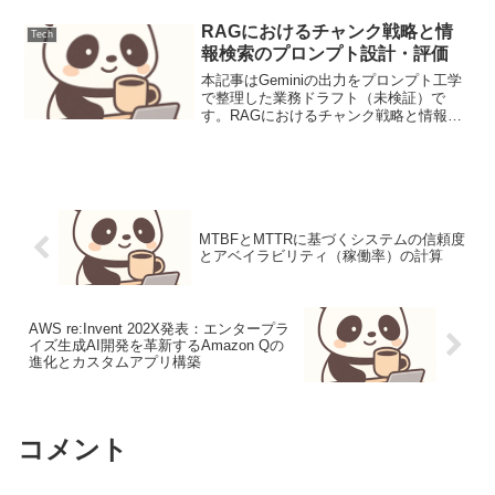
"スケジュール管...
RAGにおけるチャンク戦略と情
Tech
報検索のプロンプト設計・評価
本記事はGeminiの出力をプロンプト工学
で整理した業務ドラフト（未検証）で
す。RAGにおけるチャンク戦略と情報検
索のプロンプト設計・評価大規模言語モ
デル（LLM）を用いたRetrieval-
Augmented Generation (RA...
MTBFとMTTRに基づくシステムの信頼度
とアベイラビリティ（稼働率）の計算
AWS re:Invent 202X発表：エンタープラ
イズ生成AI開発を革新するAmazon Qの
進化とカスタムアプリ構築
コメント