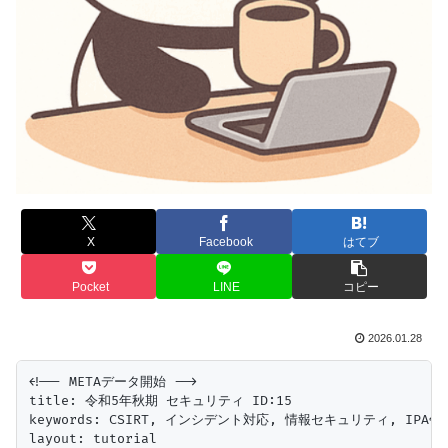
X
Facebook
はてブ
Pocket
LINE
コピー
2026.01.28
<!-- METAデータ開始 -->

title: 令和5年秋期 セキュリティ ID:15

keywords: CSIRT, インシデント対応, 情報セキュリティ, IPA午
layout: tutorial
