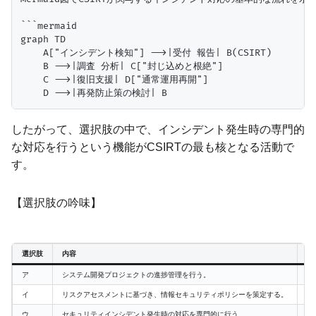
```mermaid

graph TD

    A["インシデント検知"] -->|受付 報告| B(CSIRT)

    B -->|調査 分析| C["封じ込めと根絶"]

    C -->|復旧支援| D["通常運用再開"]

したがって、選択肢の中で、インシデント発生時の専門的
な対応を行うという機能がCSIRTの最も核となる活動で
す。
【選択肢の吟味】
選択肢
内容
評
ア
システム開発プロジェクトの進捗管理を行う。
誤
イ
リスクアセスメントに基づき、情報セキュリティポリシーを策定する。
誤
ウ
セキュリティインシデント発生時の対応を専門的に行う。
正