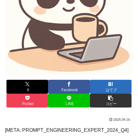
X
Facebook
はてブ
Pocket
LINE
コピー
2026.04.16
[META: PROMPT_ENGINEERING_EXPERT_2024_Q4]