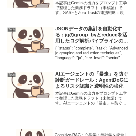
本記事はGeminiの出力をプロンプト工学
で整理した業務ドラフト（未検証）で
す。SASEとZero Trustの連携戦略：現代
のサイバー脅威に対応するセキュリティ
モデル現代の企業IT環境は、クラウドサ
ービスの利用拡大、リモートワークの常
JSONデータの集計を自動化す
Tech
態化...
る：jqのgroup_byとreduceを活
用したログ解析パイプラインの構
築
{ "status": "complete", "task": "Advanced
jq grouping and reduction techniques",
"language": "ja", "sre_level": "senior"...
AIエージェントの「暴走」を防ぐ
Tech
診断ガードレール：AgentDoGに
よるリスク認識と透明性の強化
本記事はGeminiの出力をプロンプト工学
で整理した業務ドラフト（未検証）で
す。AIエージェントの「暴走」を防ぐ診
断ガードレール：AgentDoGによるリスク
認識と透明性の強化【要点サマリ】LLM
エージェントの自律的な意思決定プロセ
スに対し...
Cognitive-RAG：心理学・統計学を統合し