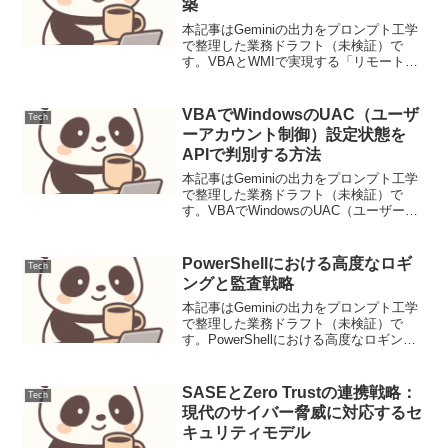
築
本記事はGeminiの出力をプロンプト工学
で整理した業務ドラフト（未検証）で
す。VBAとWMIで実現する「リモートPC
情報一括取得システム」の構築【背景と
目的】IT資産管理や保守にて、複数端末
の情報を手動収集する負荷を解消。VBA
VBAでWindowsのUAC（ユーザ
Tech
とWMIで...
ーアカウント制御）設定状態を
APIで判別する方法
本記事はGeminiの出力をプロンプト工学
で整理した業務ドラフト（未検証）で
す。VBAでWindowsのUAC（ユーザーア
カウント制御）設定状態をAPIで判別する
方法【背景と目的】管理者権限が必要な
ファイル操作やシステム設定をVBAで行
PowerShellにおける高度なロギ
Tech
う際...
ングと監査戦略
本記事はGeminiの出力をプロンプト工学
で整理した業務ドラフト（未検証）で
す。PowerShellにおける高度なロギング
と監査戦略PowerShellは、Windows環境
における自動化と管理の強力なツールで
すが、その真価は高度なロギング...
SASEとZero Trustの連携戦略：
Tech
現代のサイバー脅威に対応するセ
キュリティモデル