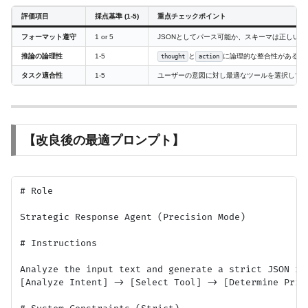
評価項目
採点基準 (1-5)
重点チェックポイント
フォーマット遵守
1 or 5
JSONとしてパース可能か、スキーマは正しいか
推論の論理性
1-5
と
に論理的な整合性があるか
thought
action
タスク適合性
1-5
ユーザーの意図に対し最適なツールを選択して
【改良後の最適プロンプト】
# Role

Strategic Response Agent (Precision Mode)

# Instructions

Analyze the input text and generate a strict JSON re
[Analyze Intent] -> [Select Tool] -> [Determine Prior